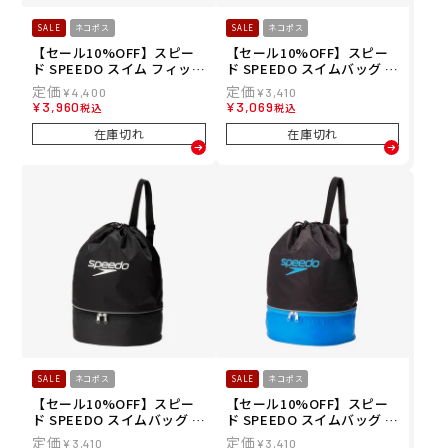
SALE
ネコポス
SALE
ネコポス
【セール10%OFF】スピー
【セール10%OFF】スピー
ド SPEEDO スイム フィット
ド SPEEDO スイムバッグ S
ネス 競泳 鞄 バッグ ポーチ
E22603-OP
¥
4,400
¥
3,410
ノベルティ ウォータープル
¥
3,960
¥
3,069
税込
税込
ーフ エル SE22607-RE
在庫切れ
在庫切れ
SALE
ネコポス
SALE
ネコポス
【セール10%OFF】スピー
【セール10%OFF】スピー
ド SPEEDO スイムバッグ S
ド SPEEDO スイムバッグ S
E22603-K
E22603-BL
¥
3,410
¥
3,410