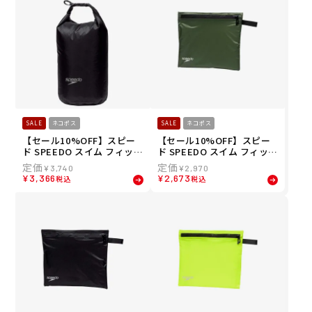
6-BB
K
SALE
ネコポス
SALE
ネコポス
【セール10%OFF】スピー
【セール10%OFF】スピー
ド SPEEDO スイム フィット
ド SPEEDO スイム フィット
ネス 競泳 鞄 バッグ ポーチ
ネス 競泳 鞄 バッグ ポーチ
¥
3,740
¥
2,970
ハイドロ エアー ウォーター
ウォーター プルーフ フラッ
¥
3,366
¥
2,673
税込
税込
プルーフ ロール トップ 8リ
ト ポーチ Water Proof Flat
ットル Hydro Air Water Pr
Pouch SE22513-SK
oof Roll Top 8L SE22515-K