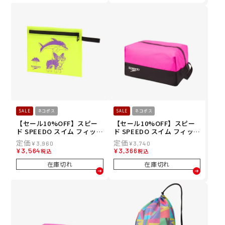
SALE
ネコポス
SALE
ネコポス
【セール10%OFF】スピー
【セール10%OFF】スピー
ド SPEEDO スイム フィット
ド SPEEDO スイム フィット
ネス 競泳 鞄 バッグ ポーチ
ネス 競泳 鞄 バッグ ポーチ
¥
3,960
¥
3,740
モルガ ウォータープルーフ
ウォーター プルーフ エル W
¥
3,564
¥
3,366
税込
税込
フラット ポーチ MULGA WA
ATER PROOF L SE22512-P
TER PROOF FLAT POUCH
K
在庫切れ
在庫切れ
SE22651MU-FY