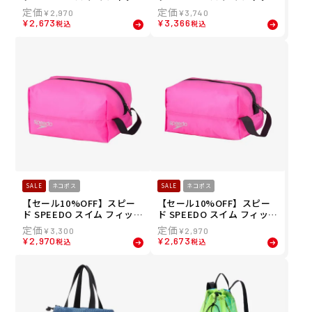
ネス 競泳 鞄 バッグ ポーチ
ネス 競泳 鞄 バッグ ポーチ
¥
2,970
¥
3,740
ウォーター プルーフ フラッ
ウォーター プルーフ エル W
¥
2,673
¥
3,366
税込
税込
ト ポーチ Water Proof Flat
ater Proof L SE22512-OP
Pouch SE22513-OP
SALE
ネコポス
SALE
ネコポス
【セール10%OFF】スピー
【セール10%OFF】スピー
ド SPEEDO スイム フィット
ド SPEEDO スイム フィット
ネス 競泳 鞄 バッグ ポーチ
ネス 競泳 鞄 バッグ ポーチ
¥
3,300
¥
2,970
ウォーター プルーフ エム W
ウォーター プルーフ エス W
¥
2,970
¥
2,673
税込
税込
ater Proof M SE22511-OP
ater Proof S SE22510-OP