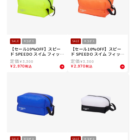
SALE
ネコポス
SALE
ネコポス
【セール10%OFF】スピー
【セール10%OFF】スピー
ド SPEEDO スイム フィット
ド SPEEDO スイム フィット
ネス 競泳 鞄 バッグ ポーチ
ネス 競泳 鞄 バッグ ポーチ
¥
3,300
¥
3,300
ウォーター プルーフ エム W
ウォーター プルーフ エム W
¥
2,970
¥
2,970
税込
税込
ater Proof M SE22511-FY
ater Proof M SE22511-DO
SALE
ネコポス
SALE
ネコポス