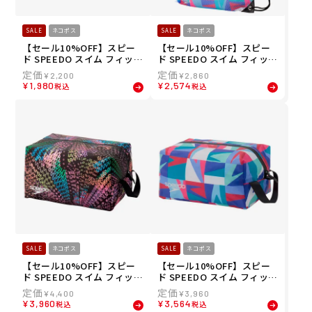
SALE
ネコポス
SALE
ネコポス
【セール10%OFF】スピー
【セール10%OFF】スピー
ド SPEEDO スイム フィット
ド SPEEDO スイム フィット
ネス 競泳 鞄 バッグ ポーチ
ネス 競泳 鞄 バッグ ポーチ
¥
2,200
¥
2,860
メッシュ バッグ (M) SD96B
ノベルティーメッシュバッ
¥
1,980
¥
2,574
税込
税込
07-DS
グ エム SE22608-RE
SALE
ネコポス
SALE
ネコポス
【セール10%OFF】スピー
【セール10%OFF】スピー
ド SPEEDO スイム フィット
ド SPEEDO スイム フィット
ネス 競泳 鞄 バッグ ポーチ
ネス 競泳 鞄 バッグ ポーチ
¥
4,400
¥
3,960
ノベルティ ウォータープル
ノベルティ ウォータープル
¥
3,960
¥
3,564
税込
税込
ーフ エル SE22607-MT
ーフ エム SE22606-RE