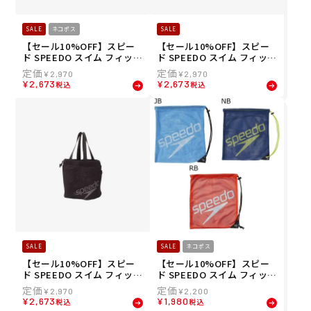
SALE
ネコポス
SALE
【セール10%OFF】スピー
【セール10%OFF】スピー
ド SPEEDO スイム フィット
ド SPEEDO スイム フィット
ネス 競泳 鞄 バッグ ポーチ
ネス 競泳 鞄 メッシュバッグ
¥
2,970
¥
2,970
ウォーター プルーフ エス W
スパバッグ SpaBag SE224
¥
2,673
¥
2,673
税込
税込
ater Proof S SE22510-BB
60-LG
SALE
SALE
ネコポス
【セール10%OFF】スピー
【セール10%OFF】スピー
ド SPEEDO スイム フィット
ド SPEEDO スイム フィット
ネス 競泳 鞄 メッシュバッグ
ネス 競泳 鞄 バッグ ポーチ
¥
2,970
¥
2,200
スパバッグ SpaBag SE224
メッシュ バッグ (M) SD96B
¥
2,673
¥
1,980
税込
税込
60-K
07