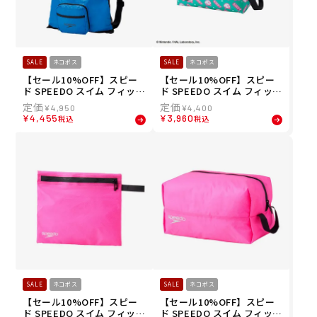
SALE
ネコポス
SALE
ネコポス
【セール10%OFF】スピー
【セール10%OFF】スピー
ド SPEEDO スイム フィット
ド SPEEDO スイム フィット
ネス 競泳 鞄 バッグ ポーチ
ネス 競泳 鞄 バッグ ポーチ
¥
4,950
¥
4,400
ポケッタブル メッシュ バッ
スタッフバッグ カービィ ウ
¥
4,455
¥
3,960
税込
税込
グ Pocketable Mesh Bag
ォータープルーフ エム SE2
SE22502-BK
2602-TQ
SALE
ネコポス
SALE
ネコポス
【セール10%OFF】スピー
【セール10%OFF】スピー
ド SPEEDO スイム フィット
ド SPEEDO スイム フィット