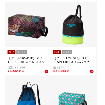
SALE
ネコポス
SALE
ネコポス
【セール10%OFF】スピー
【セール10%OFF】スピー
ド SPEEDO スイム フィット
ド SPEEDO スイムバッグ S
ネス 競泳 鞄 バッグ ポーチ
E22603-YT
¥
3,960
¥
3,410
ノベルティ ウォータープル
¥
3,564
¥
3,069
税込
税込
ーフ エム SE22606-MT