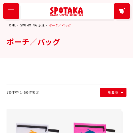
HOME
SWIMMING 水泳
ポーチ／バッグ
ポーチ／バッグ
78
件中
1
-
60
件表示
新着順