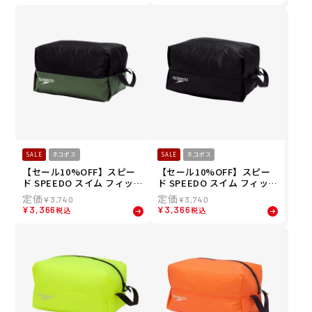
Pouch SE22513-DO
SALE
ネコポス
SALE
ネコポス
【セール10%OFF】スピー
【セール10%OFF】スピー
ド SPEEDO スイム フィット
ド SPEEDO スイム フィット
ネス 競泳 鞄 バッグ ポーチ
ネス 競泳 鞄 バッグ ポーチ
¥
3,740
¥
3,740
ウォーター プルーフ エル W
ウォーター プルーフ エル W
¥
3,366
¥
3,366
税込
税込
ater Proof L SE22512-KH
ater Proof L SE22512-K