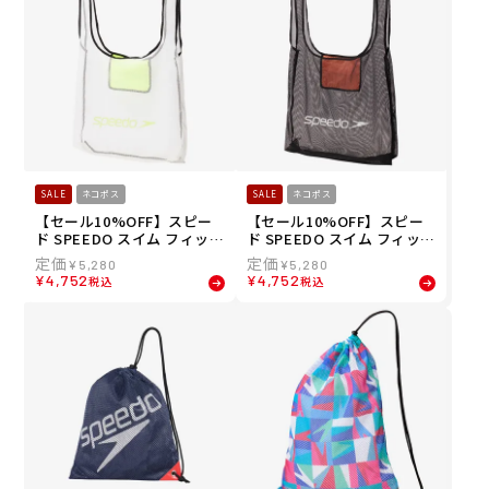
SALE
ネコポス
SALE
ネコポス
【セール10%OFF】スピー
【セール10%OFF】スピー
ド SPEEDO スイム フィット
ド SPEEDO スイム フィット
ネス 競泳 鞄 バッグ ポーチ
ネス 競泳 鞄 バッグ ポーチ
¥
5,280
¥
5,280
エスピー ポケット メッシュ
エスピー ポケット メッシュ
¥
4,752
¥
4,752
税込
税込
バッグ SP PK MESH BAG S
バッグ SP PK MESH BAG S
E22620-W
E22620-K