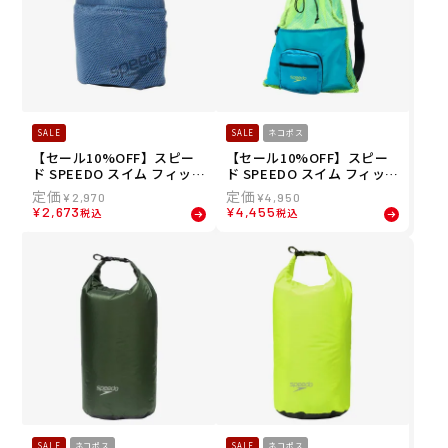
SALE
SALE
ネコポス
【セール10%OFF】スピー
【セール10%OFF】スピー
ド SPEEDO スイム フィット
ド SPEEDO スイム フィット
ネス 競泳 鞄 メッシュバッグ
ネス 競泳 鞄 バッグ ポーチ
¥
2,970
¥
4,950
SpaBag SE22460-BL メン
ポケッタブル メッシュ バッ
¥
2,673
¥
4,455
税込
税込
ズ レディース ユニセックス
グ Pocketable Mesh Bag
SE22502-TY
SALE
ネコポス
SALE
ネコポス