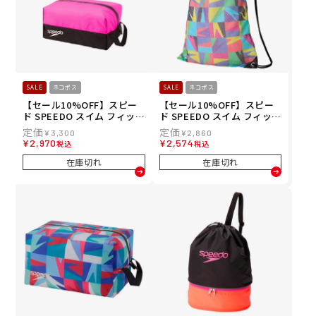
SALE
ネコポス
SALE
ネコポス
【セール10%OFF】スピー
【セール10%OFF】スピー
ド SPEEDO スイム フィット
ド SPEEDO スイム フィット
ネス 競泳 鞄 バッグ ポーチ
ネス 競泳 鞄 バッグ ポーチ
¥
3,300
¥
2,860
ウォーター プルーフ エム W
ノベルティーメッシュバッ
¥
2,970
¥
2,574
税込
税込
ATER PROOF M SE22511-P
グ エム SE22608-MT
K
在庫切れ
在庫切れ