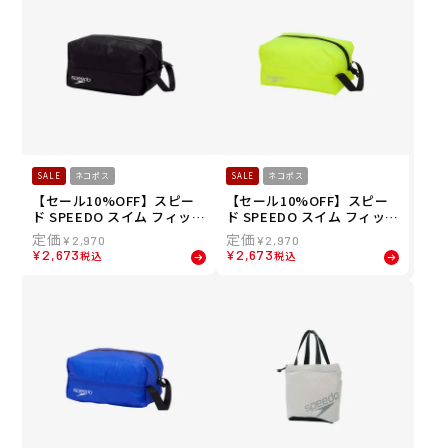
SALE
ネコポス
SALE
ネコポス
【セール10%OFF】スピー
【セール10%OFF】スピー
ド SPEEDO スイム フィット
ド SPEEDO スイム フィット
ネス 競泳 鞄 バッグ ポーチ
ネス 競泳 鞄 バッグ ポーチ
¥
2,970
¥
2,970
ウォーター プルーフ エス W
ウォーター プルーフ エス W
¥
2,673
¥
2,673
税込
税込
ater Proof S SE22510-K
ater Proof S SE22510-FY