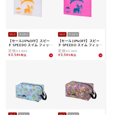
SALE
ネコポス
SALE
ネコポス
【セール10%OFF】スピー
【セール10%OFF】スピー
ド SPEEDO スイム フィット
ド SPEEDO スイム フィット
ネス 競泳 鞄 バッグ ポーチ
ネス 競泳 鞄 バッグ ポーチ
¥
3,960
¥
3,960
モルガ ウォータープルーフ
モルガ ウォータープルーフ
¥
3,564
¥
3,564
税込
税込
フラット ポーチ MULGA WA
フラット ポーチ MULGA WA
TER PROOF FLAT POUCH
TER PROOF FLAT POUCH
SE22651MU-W
SE22651MU-OP
SALE
ネコポス
SALE
ネコポス