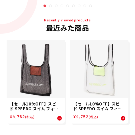
G SE22620-K
G SE22620-W
Recently viewed products
最近みた商品
【セール10%OFF】スピー
【セール10%OFF】スピー
ド SPEEDO スイム フィッ
ド SPEEDO スイム フィッ
トネス 競泳 鞄 バッグ ポー
トネス 競泳 鞄 バッグ ポー
¥4,752
¥4,752
(税込)
(税込)
チ エスピー ポケット メッシ
チ エスピー ポケット メッシ
ュ バッグ SP PK MESH BA
ュ バッグ SP PK MESH BA
G SE22620-K
G SE22620-W