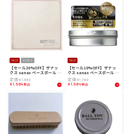
SALE
ネコポス
SALE
【セール20%OFF】ザナッ
【セール10%OFF】ザナッ
クス xanax ベースボール 野
クス xanax ベースボール 野
球 ソフトボール メンテナン
球 ソフトボール グラブ・ミ
¥
1,980
¥
1,760
ス専用 シャイニングクロス
ット メンテナンスワックス
¥
1,584
¥
1,584
税込
税込
BGF57
BAOTYX1