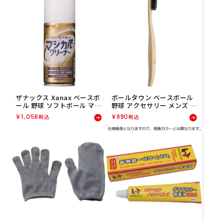
メンズ レディース ユニセッ
クス 24SP 春夏
ザナックス Xanax ベースボ
ボールタウン ベースボール
ール 野球 ソフトボール マジ
野球 アクセサリー メンズ レ
カルクリーナー BAOMC1 メ
ディース クリーナー ブラシ
¥
1,056
¥
990
税込
税込
ンズ レディース ユニセック
220000025180 23FW 秋冬 C
ス 24SP 春夏
LEANER BRUSH BALL TOW
N