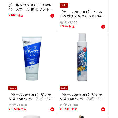
ボールタウン BALL TOWN
SALE
ベースボール 野球 ソフトボ
【セール20%OFF】ワール
ール CLEANER TOWEL 220
¥
660
税込
ドペガサス WORLD PEGAS
000029334 メンズ レディー
US ベースボール 野球 ソフ
ス ユニセックス 24FA 秋冬
¥
1,155
トボール ガツグリ Bグリッ
¥
924
税込
プGスプレー WEO4BGGS
メンズ レディース ユニセッ
クス 24FA 秋冬
SALE
SALE
【セール20%OFF】ザナッ
【セール20%OFF】ザナッ
クス Xanax ベースボール
クス Xanax ベースボール
野球 ソフトボール スパイク
野球 ソフトボール グラブ専
¥
1,870
¥
1,760
トレーニングシューズの汚
用 冷感スプレー 冷ックス B
¥
1,496
¥
1,408
税込
税込
れ落とし シューズ ビハック
AOHYS1 メンズ レディース
ス ジェル BAOSBHXGEL1
ユニセックス 24SP 春夏