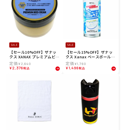
SALE
SALE
【セール10%OFF】ザナッ
【セール15%OFF】ザナッ
クス XANAX プレミアムビー
クス Xanax ベースボール
ズクリーム BAOPBC 26SP
野球 ソフトボール シューズ
¥
2,640
¥
1,760
専用冷感スプレー シューズ
¥
2,376
¥
1,496
税込
税込
冷ックス BAOSHYS1 メンズ
レディース ユニセックス 25
SP 春夏