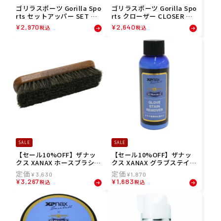
ゴリラスポーツ Gorilla Spo
ゴリラスポーツ Gorilla Spo
rts セットアッパー SET UP
rts クローザー CLOSER 保
PER 汚れ落としクリーナー
湿・型付け用グラブオイル 2
¥
2,970
¥
2,640
税込
税込
300ml 220000034392 26FA
00ml 220000034391 26FA
SALE
SALE
【セール10%OFF】ザナッ
【セール10%OFF】ザナッ
クス XANAX ホースブラシ B
クス XANAX グラブステイン
GF58 26SP
リムーバー BAOSTR 26SP
¥
3,630
¥
1,870
¥
3,267
¥
1,683
税込
税込