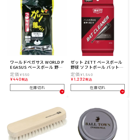
ワールドペガサス WORLD P
ゼット ZETT ベースボール
EGASUS ベースボール 野球
野球 ソフトボール バットク
ソフトボール ガツ落ちシー
リーナー BATBC メンズ レ
¥
550
¥
1,540
ト WEO4GOCS メンズ レデ
ディース ユニセックス 24FA
¥
440
¥
1,232
税込
税込
ィース ユニセックス 25SU
秋冬
春夏
在庫切れ
在庫切れ