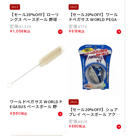
SALE
SALE
【セール20%OFF】ローリ
【セール20%OFF】ワール
ングス ベースボール 野球 ア
ドペガサス WORLD PEGAS
クセサリー メンズ レディー
US ベースボール 野球 ソフ
¥
1,320
¥
770
ス シャインシャイン EAOL1
トボール カラーグラブ 保革
¥
1,056
¥
616
税込
税込
1S02 23FW 秋冬 Rawlings
油 WEOGPC
ワールドペガサス WORLD P
SALE
EGASUS ベースボール 野球
【セール20%OFF】シュア
ソフトボール ガツ落ち グラ
¥
880
税込
プレイ ベースボール アクセ
ブインナーブラシ WEAGOB
サリー イケモトブラシ ユニ
S5
¥
825
フォームクリーナーブラシ
¥
660
税込
SP275