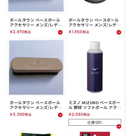
ボールタウン ベースボール
ボールタウン ベースボール
アクセサリー メンズ/レディ
アクセサリー メンズ/レディ
ース ピッグブラシ 2200000
ース アウトサイドワックス
¥
2,970
¥
1,650
税込
税込
17452 21SP PIG-BRUSH
220000017451 21SP OUTSI
DE-WAX
ボールタウン ベースボール
ミズノ MIZUNO ベースボー
アクセサリー メンズ/レディ
ル 野球 ソフトボール アクセ
ース ホースブラシ 2200000
サリー バットクリーナー 1G
¥
3,300
¥
2,090
税込
税込
17447 21SP HORSE-BRUSH
JYA39000 メンズ レディー
ス ユニセックス 25SU 春夏
在庫切れ