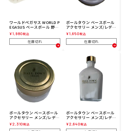
ワールドペガサス WORLD P
ボールタウン ベースボール
EGASUS ベースボール 野球
アクセサリー メンズ/レディ
ソフトボール ガツピカ山羊
ース インサイドワックス 22
¥
1,980
¥
1,650
税込
税込
ブラシ WEAGOBS3
0000017450 21SP INSIDE-
WAX
在庫切れ
在庫切れ
ボールタウン ベースボール
ボールタウン ベースボール
アクセサリー メンズ/レディ
アクセサリー メンズ/レディ
ース クリーム 22000001744
ース ストロングクリーナー
¥
2,310
¥
2,640
税込
税込
9 21SP CREAM
220000017448 21SP STRO