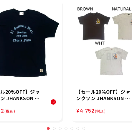
ル20%OFF】ジャ
【セール20%OFF】ジャ
 JHANKSON ベ
ンクソン JHANKSON ベ
ール 野球 ソフトボ
ースボール 野球 ソフト
52
¥4,752
ウェア 半袖 Tシャツ
ール ウェア 半袖 Tシャ
(税込)
(税込)
ts Tシャツ 24042
BALL BOY Tシャツ 2403
男性 25SP 春夏
4 メンズ 男性 25SP 春夏