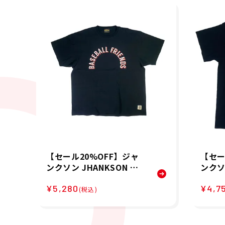
【セール20%OFF】ジャ
【セー
ンクソン JHANKSON ベ
ンクソン
ースボール 野球 ソフトボ
ースボ
¥5,280
¥4,7
ール ウェア 半袖 Tシャツ
ール 
(税込)
BASEBALL FRIENDS Tシ
Ebbe
ャツ 24051 メンズ 男性 2
メンズ 
5SP 春夏