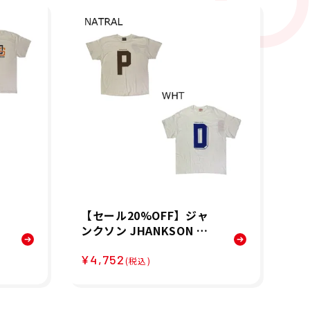
【セール20%OFF】ジャ
【
ンクソン JHANKSON ベ
ニ
ボ
ースボール 野球 ソフトボ
ー
¥4,752
¥4
ツ
ール ウェア 半袖 Tシャツ
ェ
(税込)
BIGLOGO Tシャツ 24038
R 
メンズ 男性 25SP 春夏
S 
25