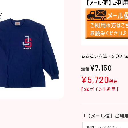
お支払い方法・配送方
¥
7,150
¥
5,720
税込
[
52
ポイント進呈 ]
「【メール便】ご利