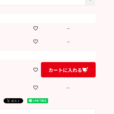
必
須
)
—
—
カートに入れる
—