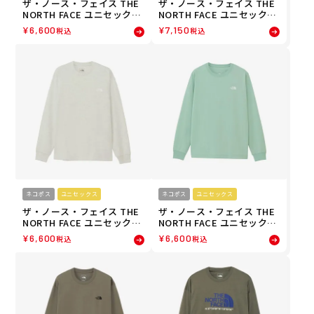
ザ・ノース・フェイス THE
ザ・ノース・フェイス THE
NORTH FACE ユニセックス
NORTH FACE ユニセックス
ロングスリーブスクエアロ
ロングスリーブフラッシュ
¥
6,600
¥
7,150
税込
税込
ゴティー ウェア 長袖 Tシャ
ドライヌプシコットンティ
ツ ロンT NT82534WX 26FW
ー ウェア 長袖 Tシャツ ロン
秋冬
T NT32535-MR 26FW 秋冬
ネコポス
ユニセックス
ネコポス
ユニセックス
ザ・ノース・フェイス THE
ザ・ノース・フェイス THE
NORTH FACE ユニセックス
NORTH FACE ユニセックス
ロングスリーブバックスク
ロングスリーブバックスク
¥
6,600
¥
6,600
税込
税込
エアロゴティー ウェア 長袖
エアロゴティー ウェア 長袖
Tシャツ ロンT NT32442-W
Tシャツ ロンT NT32442-M
W 26FW 秋冬
T 26FW 秋冬