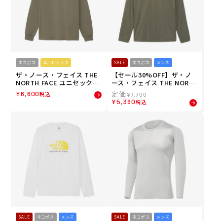
ネコポス
ユニセックス
SALE
ネコポス
メンズ
ザ・ノース・フェイス THE
【セール30%OFF】ザ・ノ
NORTH FACE ユニセックス
ース・フェイス THE NORT
ロングスリーブバックスク
H FACE メンズ ロングスリ
¥
6,600
税込
¥
7,700
エアロゴティー ウェア 長袖
ーブウォータースムーステ
¥
5,390
税込
Tシャツ ロンT NT32442-M
ィー 長袖 ロンT NT12647-Z
R 26FW 秋冬
26SS
SALE
ネコポス
メンズ
SALE
ネコポス
メンズ