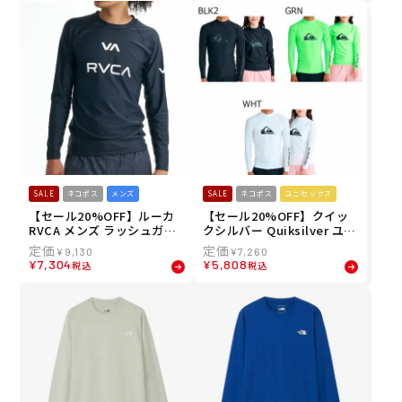
ド HE82637-ON 26SS 春夏
ド HE82637-CW 26SS 春夏
SALE
ネコポス
メンズ
SALE
ネコポス
ユニセックス
【セール20%OFF】ルーカ
【セール20%OFF】クイッ
RVCA メンズ ラッシュガー
クシルバー Quiksilver ユニ
ド VA RVCA SPORT RASH L
セックス ラッシュガード AL
¥
9,130
¥
7,260
S 長袖ラッシュガード 水陸
L TIME LR 長袖ラッシュガ
¥
7,304
¥
5,808
税込
税込
両用 BG041865
ード QLY261002 26SP