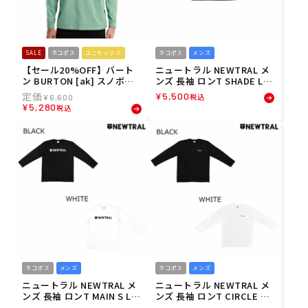
SALE
ネコポス
ユニセックス
ネコポス
メンズ
【セール20%OFF】バート
ニュートラル NEWTRAL メ
ン BURTON [ak] スノボー
ンズ 長袖 ロンT SHADE LO
スノボ スノーボード ウェア
GO LS TEE NT2253042
¥
5,500
税込
¥
6,600
長袖 Tシャツ ロンT BRTN
¥
5,280
税込
ロング スリーブ Tシャツ 22
7441-EWV メンズ レディー
ス ユニセックス 25-26
ネコポス
メンズ
ネコポス
メンズ
ニュートラル NEWTRAL メ
ニュートラル NEWTRAL メ
ンズ 長袖 ロンT MAIN S LO
ンズ 長袖 ロンT CIRCLE LO
GO LS TEE NT2253041
GO LSTEE NT2253040