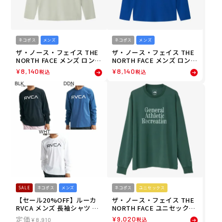
ネコポス
メンズ
ネコポス
メンズ
ザ・ノース・フェイス THE
ザ・ノース・フェイス THE
NORTH FACE メンズ ロング
NORTH FACE メンズ ロング
スリーブフラッシュドライ
スリーブフラッシュドライ
¥
8,140
¥
8,140
税込
税込
スリーディークルー 長袖 ロ
スリーディークルー 長袖 ロ
ンT NT62506-TI 26SS
ンT NT62506-TB 26SS
SALE
ネコポス
メンズ
ネコポス
ユニセックス
【セール20%OFF】ルーカ
ザ・ノース・フェイス THE
RVCA メンズ 長袖シャツ ST
NORTH FACE ユニセックス
ARIGHT WAY LT 長袖サーフ
GARタイポグラフィックロ
¥
9,020
税込
¥
8,910