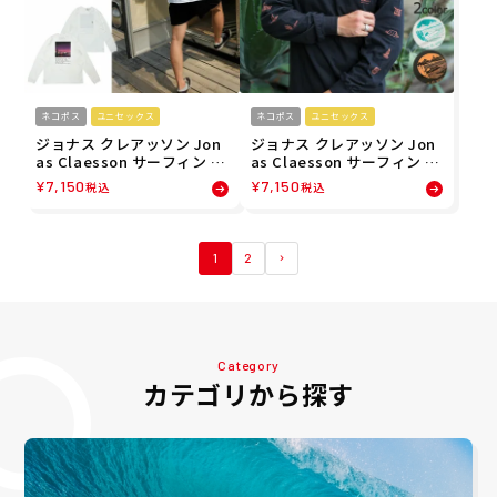
ネコポス
ユニセックス
ネコポス
ユニセックス
ジョナス クレアッソン Jon
ジョナス クレアッソン Jon
as Claesson サーフィン サ
as Claesson サーフィン サ
ーフ ウェア 長袖 Tシャツ ロ
ーフ ウェア 長袖 Tシャツ ロ
¥
7,150
¥
7,150
税込
税込
ンT ザマジックテントティ
ンT アドベンチャーティー
ー THE MAGIC TENT TEE J
ADVENTURE TEE JC-2025
C-2025FW-P4 メンズ レデ
FW-P3 メンズ レディース
ィース ユニセックス 25FA
ユニセックス 25FA 秋冬
1
2
秋冬
Category
カテゴリから探す