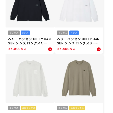
ネコポス
メンズ
ネコポス
メンズ
ヘリーハンセン HELLY HAN
ヘリーハンセン HELLY HAN
SEN メンズ ロングスリーブ
SEN メンズ ロングスリーブ
バーチカルビッグロゴティ
バーチカルビッグロゴティ
¥
8,800
¥
8,800
税込
税込
ー 長袖 ロンT HME32660-K
ー 長袖 ロンT HME32660-C
26FW 秋冬
W 26FW 秋冬
ネコポス
ユニセックス
ネコポス
ユニセックス