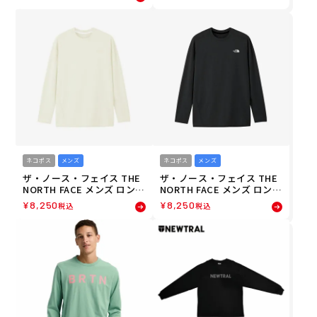
T32580-Z 26SS 春夏
ASHDRY 3D CR 長袖 ロンT
NT62506-ZC 26SS 春夏
ネコポス
メンズ
ネコポス
メンズ
ザ・ノース・フェイス THE
ザ・ノース・フェイス THE
NORTH FACE メンズ ロング
NORTH FACE メンズ ロング
スリーブ フラッシュドライ
スリーブ フラッシュドライ
¥
8,250
¥
8,250
税込
税込
アクションクルー L/S FD A
アクションクルー L/S FD A
XION CREW NT82581-OW
XION CREW NT82581-K 26
26FW
FW