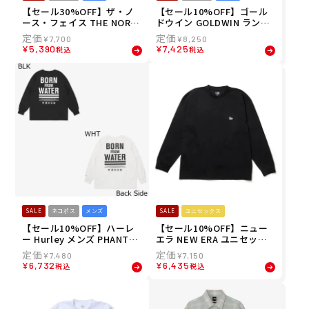
【セール30%OFF】ザ・ノ
【セール10%OFF】ゴール
ース・フェイス THE NORT
ドウイン GOLDWIN ランニ
H FACE メンズ ロングスリ
ング ウェア 長袖 Tシャツ ロ
¥
7,700
¥
8,250
ーブウォータースムーステ
ンT クーリング ロング スリ
¥
5,390
¥
7,425
税込
税込
ィー 長袖 ロンT NT12647-
ーブ C3fit COOL LONG SLE
W 26SS
EVES GC65101-LG メンズ
男性
SALE
ネコポス
メンズ
SALE
ユニセックス
【セール10%OFF】ハーレ
【セール10%OFF】ニュー
ー Hurley メンズ PHANTO
エラ NEW ERA ユニセック
M ボーンフロムウォーター
ス 長袖 ロンT 長袖 ユーティ
¥
7,480
¥
7,150
オーバーサイズ ロングスリ
リティー オーバーサイズド
¥
6,732
¥
6,435
税込
税込
ーブ Tシャツ MULS251026
Tシャツ Wordmark Logo 1
26SU
4774269 26SP