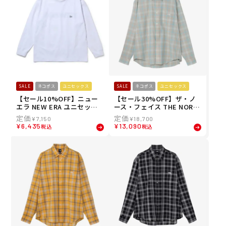
SALE
ネコポス
ユニセックス
SALE
ネコポス
ユニセックス
【セール10%OFF】ニュー
【セール30%OFF】ザ・ノ
エラ NEW ERA ユニセック
ース・フェイス THE NORT
ス 長袖 ロンT 長袖 ユーティ
H FACE ユニセックス ロン
¥
7,150
¥
18,700
リティー オーバーサイズド
グスリーブフラッシュドラ
¥
6,435
¥
13,090
税込
税込
Tシャツ Wordmark Logo 1
イチェックシャツ 長袖シャ
4774268 26SP
ツ NR12630-ST 26SS