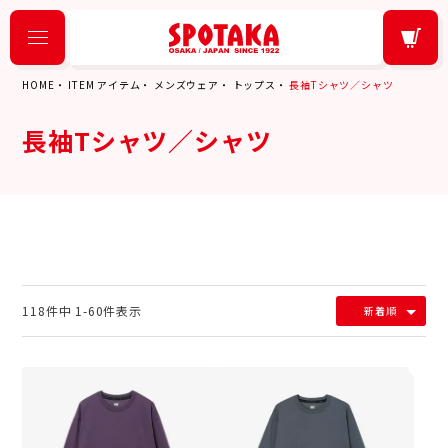
HOME
ITEM アイテム
メンズウェア
トップス
長袖Tシャツ／シャツ
長袖Tシャツ／シャツ
118
件中
1
-
60
件表示
新着順