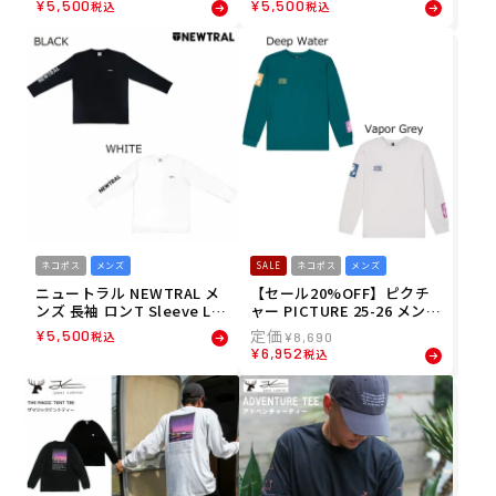
¥
5,500
¥
5,500
税込
税込
ネコポス
メンズ
SALE
ネコポス
メンズ
ニュートラル NEWTRAL メ
【セール20%OFF】ピクチ
ンズ 長袖 ロンT Sleeve Lo
ャー PICTURE 25-26 メンズ
go LSTEE NT2253036
KAWA LS TEE 長袖 ロンT M
¥
5,500
税込
¥
8,690
TS1292
¥
6,952
税込