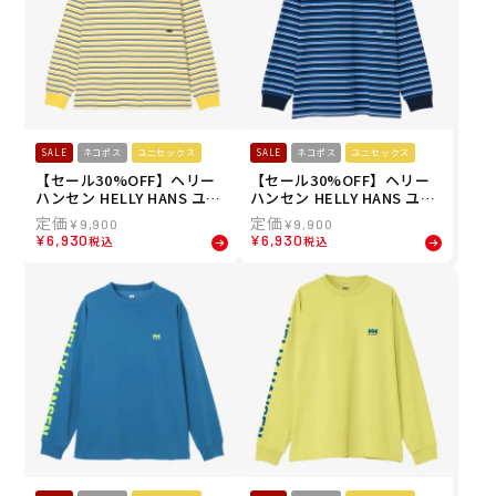
SALE
ネコポス
ユニセックス
SALE
ネコポス
ユニセックス
【セール30%OFF】ヘリー
【セール30%OFF】ヘリー
ハンセン HELLY HANS ユニ
ハンセン HELLY HANS ユニ
セックス ロングスリーブマ
セックス アウトドア カジュ
¥
9,900
¥
9,900
ルチボーダーティー L/S MU
アル ウェア 長袖シャツ ロン
¥
6,930
¥
6,930
税込
税込
LTI BD TEE 長袖シャツ HE3
グスリーブマルチボーダー
2640-Y 26SS
ティー L/S MULTI BD TEE
HE32640-NB メンズ レディ
ース ユニセックス 26SS 春
夏