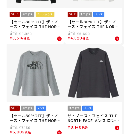
SALE
ネコポス
ユニセックス
SALE
ネコポス
メンズ
【セール30%OFF】ザ・ノ
【セール30%OFF】ザ・ノ
ース・フェイス THE NORT
ース・フェイス THE NORT
H FACE ユニセックス ロン
H FACE メンズ ロングスリ
¥
9,020
¥
6,600
グスリーブズーピッカーテ
ーブバックスクエアロゴテ
¥
6,314
¥
4,620
税込
税込
ィー 長袖 ロンT NT32658-K
ィー 長袖 ロンT NT32442-
26SS
WS 26SS
SALE
ネコポス
メンズ
ネコポス
メンズ
【セール30%OFF】ザ・ノ
ザ・ノース・フェイス THE
ース・フェイス THE NORT
NORTH FACE メンズ ロング
H FACE メンズ ロングスリ
スリーブ フラッシュドライ
¥
8,140
税込
¥
7,150
ーブ ES ビッグロゴティー N
スリーディー クルー L/S FL
¥
5,005
税込