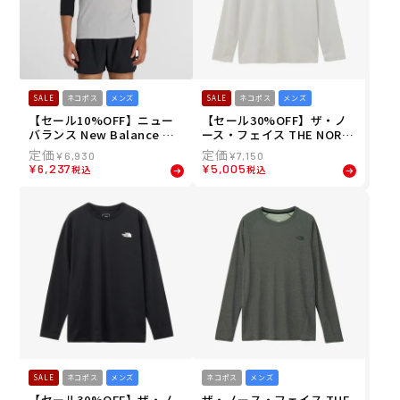
SALE
ネコポス
メンズ
SALE
ネコポス
メンズ
【セール10%OFF】ニュー
【セール30%OFF】ザ・ノ
バランス New Balance ベ
ース・フェイス THE NORT
ースボール 野球 ソフトボー
H FACE メンズ ロングスリ
¥
6,930
¥
7,150
ル ウェア 長袖 Tシャツ アシ
ーブ ES レトロトレイルティ
¥
6,237
¥
5,005
税込
税込
ンメトリー七分袖（右投げ
ー NT32682-WX 26SS 春夏
用） MT61C9OP メンズ 男
性 26SP 春夏
SALE
ネコポス
メンズ
ネコポス
メンズ
【セール30%OFF】ザ・ノ
ザ・ノース・フェイス THE