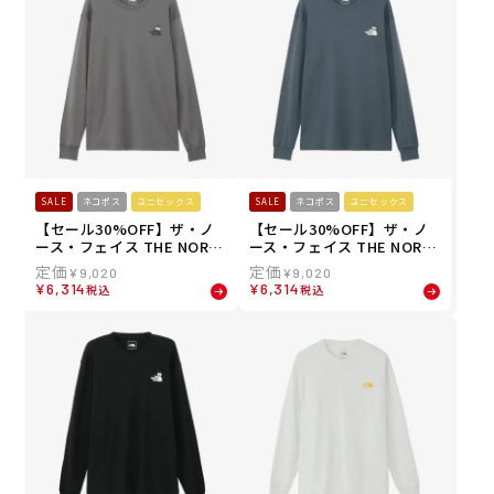
SALE
ネコポス
ユニセックス
SALE
ネコポス
ユニセックス
【セール30%OFF】ザ・ノ
【セール30%OFF】ザ・ノ
ース・フェイス THE NORT
ース・フェイス THE NORT
H FACE ユニセックス ロン
H FACE ユニセックス ロン
¥
9,020
¥
9,020
グスリーブズーピッカーテ
グスリーブズーピッカーテ
¥
6,314
¥
6,314
税込
税込
ィー 長袖 ロンT NT32658-S
ィー 長袖 ロンT NT32658-S
P 26SS
L 26SS