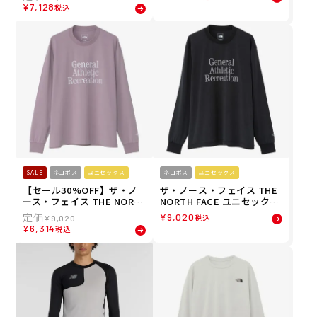
Tシャツ 水陸両用 BG04185
ングスリーブティー 長袖 ロ
¥
7,128
税込
5
ンT NT32665-TG 26SS
SALE
ネコポス
ユニセックス
ネコポス
ユニセックス
【セール30%OFF】ザ・ノ
ザ・ノース・フェイス THE
ース・フェイス THE NORT
NORTH FACE ユニセックス
H FACE ユニセックス GAR
GARタイポグラフィックロ
¥
9,020
税込
¥
9,020
タイポグラフィックロング
ングスリーブティー 長袖 ロ
¥
6,314
税込
スリーブティー 長袖 ロンT
ンT NT32665-K 26SS
NT32665-SF 26SS