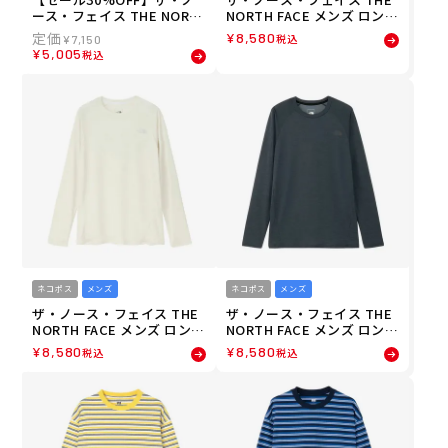
ース・フェイス THE NORT
NORTH FACE メンズ ロング
H FACE メンズ ロングスリ
スリーブ クリスプアクショ
¥
8,580
税込
¥
7,150
ーブ ES レトロトレイルティ
ン クルー NT12686-ZC 26S
¥
5,005
税込
ー NT32682-K 26SS 春夏
S 春夏
ネコポス
メンズ
ネコポス
メンズ
ザ・ノース・フェイス THE
ザ・ノース・フェイス THE
NORTH FACE メンズ ロング
NORTH FACE メンズ ロング
スリーブ クリスプアクショ
スリーブ クリスプアクショ
¥
8,580
¥
8,580
税込
税込
ン クルー NT12686-W 26SS
ン クルー NT12686-UN 26S
春夏
S 春夏