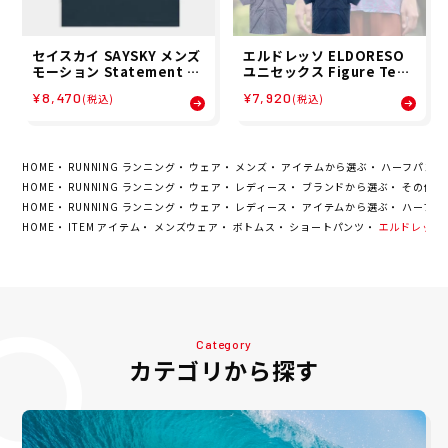
セイスカイ SAYSKY メンズ
エルドレッソ ELDORESO
モーション Statement M
ユニセックス Figure Tee
otion T-shirt - Grey 半袖
半袖 Tシャツ E1018116 26
¥8,470
¥7,920
(税込)
(税込)
Tシャツ SM25025C6001 2
SP
6SP
HOME
RUNNING ランニング
ウェア
メンズ
アイテムから選ぶ
ハーフパンツ
HOME
RUNNING ランニング
ウェア
レディース
ブランドから選ぶ
その他ブ
HOME
RUNNING ランニング
ウェア
レディース
アイテムから選ぶ
ハーフパ
HOME
ITEM アイテム
メンズウェア
ボトムス
ショートパンツ
エルドレッソ EL
Category
カテゴリから探す