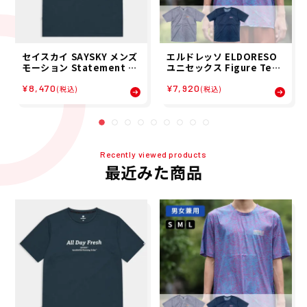
セイスカイ SAYSKY メンズ
エルドレッソ ELDORESO
モーション Statement M
ユニセックス Figure Tee
otion T-shirt - Grey 半袖
半袖 Tシャツ E1018116 26
¥8,470
¥7,920
Tシャツ SM25025C6001 2
SP
(税込)
(税込)
6SP
Recently viewed products
最近みた商品