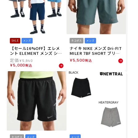
SALE
メンズ
ネコポス
メンズ
【セール16%OFF】エレメ
ナイキ NIKE メンズ Dri-FIT
ント ELEMENT メンズ ショ
MILER 7BF SHORT ブリー
ートパンツ ハーフパンツ S
フ裏地付き ランニング ショ
¥
5,500
税込
¥
5,940
HOD SHORTS STD DENIM
ートパンツ IF2071-382 26S
¥
5,000
税込
BG021600 26SU
U
ネコポス
メンズ
メンズ