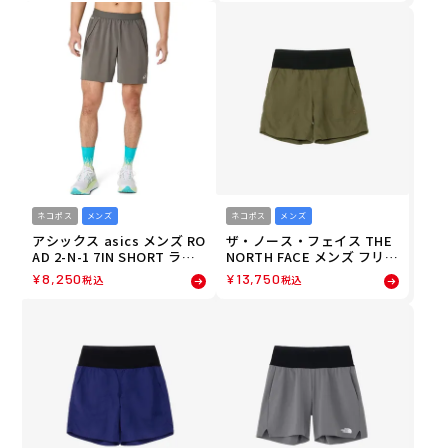
ネコポス
メンズ
ネコポス
メンズ
アシックス asics メンズ RO
ザ・ノース・フェイス THE
AD 2-N-1 7IN SHORT ラン
NORTH FACE メンズ フリー
ニング ショートパンツ 2011
ランショーツ ランニング シ
¥
8,250
¥
13,750
税込
税込
D246 26FA
ョートパンツ NB22591-CS
26FW 秋冬