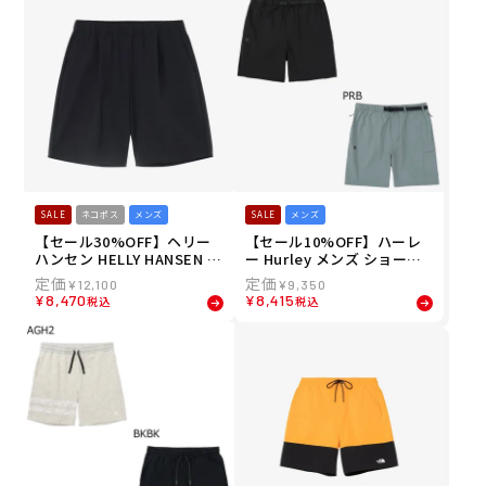
SALE
ネコポス
メンズ
SALE
メンズ
【セール30%OFF】ヘリー
【セール10%OFF】ハーレ
ハンセン HELLY HANSEN メ
ー Hurley メンズ ショート
ンズ ルスターストレッチウ
パンツ ハーフパンツ PHAN
¥
12,100
¥
9,350
インドショーツ ショートパ
TOM ウーブン アイコン シ
¥
8,470
¥
8,415
税込
税込
ンツ ハーフパンツ HO22620
ョーツ MUWS261037 26SU
-K 26SS