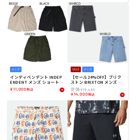
RTS 538261502 26SU
メンズ
SALE
メンズ
インディペンデント INDEP
【セール24%OFF】ブリク
ENDENT メンズ ショートパ
ストン BRIXTON メンズ シ
ンツ ハーフパンツ INDY LT
ョートパンツ ハーフパンツ
¥
11,000
税込
¥
18,480
D BASEPLATE CARGO SHO
BUILDERS CARPENTER BA
¥
14,000
税込
RTS 538261501 26SU
GGY SHORT 30050 26SP