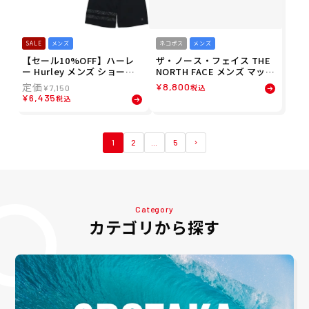
SALE
メンズ
ネコポス
メンズ
【セール10%OFF】ハーレ
ザ・ノース・フェイス THE
ー Hurley メンズ ショート
NORTH FACE メンズ マッド
パンツ ハーフパンツ テリー
ボードショーツ ショートパ
¥
8,800
税込
¥
7,150
トライバル ブロックパーテ
ンツ ハーフパンツ NB42632
¥
6,435
税込
ィ ショーツ MCWS251067 2
-SK 26SS
6SU
1
2
…
5
Category
カテゴリから探す