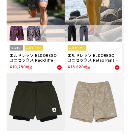
ネコポス
ユニセックス
ユニセックス
エルドレッソ ELDORESO
エルドレッソ ELDORESO
ユニセックス Radcliffe Mi
ユニセックス Relax Pants
ddle Spats ランニング シ
ランニング ロングパンツ E2
¥
10,780
¥
18,920
税込
税込
ョートパンツ E2406816 26S
005916 26SP
P