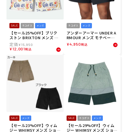
SALE
ネコポス
メンズ
ネコポス
メンズ
【セール25%OFF】ブリク
アンダーアーマー UNDER A
ストン BRIXTON メンズ シ
RMOUR メンズ モチベート
ョートパンツ ハーフパンツ
ニット ショーツ ランニング
¥
4,950
税込
¥
15,950
EVERYDAY HYBRID SHORT
ショートパンツ 6012547-00
¥
12,001
税込
7 30002 26SP
1 26SP
SALE
メンズ
SALE
ネコポス
メンズ
【セール23%OFF】ウィム
【セール29%OFF】ウィム
ジー WHIMSY メンズ ショー
ジー WHIMSY メンズ ショー