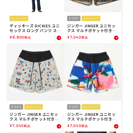
ユニセックス
ネコポス
ユニセックス
ディッキーズ DICKIES ユニ
ジンガー JINGER ユニセッ
セックス ロング パンツ スリ
クス マルチポケット付きラ
ム フィット SLIM FIT DK00
ンニングパンツ ランニング
¥
8,800
¥
7,040
税込
税込
9745 26SP
ショートパンツ J-2081-BR
N 26SU
ネコポス
ユニセックス
ネコポス
ユニセックス
ジンガー JINGER ユニセッ
ジンガー JINGER ユニセッ
クス マルチポケット付きラ
クス マルチポケット付きラ
ンニングパンツ ランニング
ンニングパンツ ランニング
¥
7,040
¥
7,040
税込
税込
ショートパンツ J-2081-BE
ショートパンツ J-2080-WH