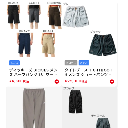
メンズ
ネコポス
メンズ
ディッキーズ DICKIES メン
タイトブース TIGHTBOOT
ズ ハーフパンツ 13" ワーク
H メンズ ショートパンツ ハ
ショーツ ルーズフィット "4
ーフパンツ JERSEY SHORT
¥
6,600
¥
22,000
税込
税込
2283" DS0002 26FA
S SU26-B04 26SU