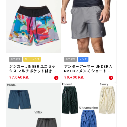
G 26SU
T 26SU
ネコポス
ユニセックス
ネコポス
メンズ
ジンガー JINGER ユニセッ
アンダーアーマー UNDER A
クス マルチポケット付きラ
RMOUR メンズ ショートパ
ンニングパンツ ランニング
ンツ クール プロ ショーツ 6
¥
7,040
¥
6,490
税込
税込
ショートパンツ J-2080-GRY
012588-709 26SP
26SU