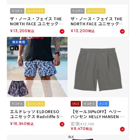
ネコポス
ユニセックス
ネコポス
ユニセックス
ザ・ノース・フェイス THE
ザ・ノース・フェイス THE
NORTH FACE ユニセックス
NORTH FACE ユニセックス
GARフェーデッドバギーシ
GARフェーデッドバギーシ
¥
13,200
¥
13,200
税込
税込
ョーツ ショートパンツ ハー
ョーツ ショートパンツ ハー
フパンツ NB42665-PY 26SS
フパンツ NB42665-MR 26S
S
ネコポス
ユニセックス
SALE
ネコポス
メンズ
エルドレッソ ELDORESO
【セール30%OFF】ヘリー
ユニセックス Radcliffe Sh
ハンセン HELLY HANSEN メ
ort ランニング ショートパ
ンズ ルスターストレッチウ
¥
16,940
税込
¥
12,100
ンツ E2112316 26SP
インドショーツ ショートパ
¥
8,470
税込
ンツ ハーフパンツ HO22620
-SY 26SS