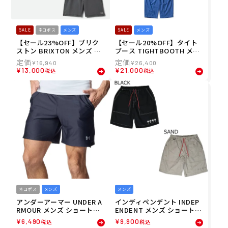
SALE
ネコポス
メンズ
SALE
メンズ
【セール23%OFF】ブリク
【セール20%OFF】タイト
ストン BRIXTON メンズ シ
ブース TIGHTBOOTH メン
ョートパンツ ハーフパンツ
ズ ロングパンツ BAGGY SL
¥
16,940
¥
26,400
EVERYDAY VINTAGE WASH
ACKS SS26-B10 26SP
¥
13,000
¥
21,000
税込
税込
SHORT 30001 26SP
ネコポス
メンズ
メンズ
アンダーアーマー UNDER A
インディペンデント INDEP
RMOUR メンズ ショートパ
ENDENT メンズ ショートパ
ンツ クール プロ ショーツ 6
ンツ ハーフパンツ INDY LT
¥
6,490
¥
9,900
税込
税込
012588-001 26SP
D SUMMIT SEAL INDY SHO