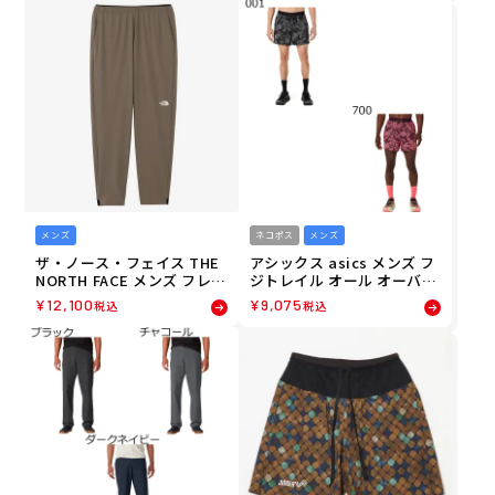
B22583-GN 26FW 秋冬
83-ST 26FW 秋冬
メンズ
ネコポス
メンズ
ザ・ノース・フェイス THE
アシックス asics メンズ フ
NORTH FACE メンズ フレキ
ジトレイル オール オーバー
シブルロングパンツ ランニ
プリント 5インチ ショート
¥
12,100
¥
9,075
税込
税込
ング ロングパンツ NB12582
FUJITRAIL ALL OVER PRIN
-GN 26FW 秋冬
T 5IN SHORT ランニング シ
ョートパンツ 2011D526 26F
A