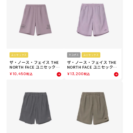
ユニセックス
ネコポス
ユニセックス
ザ・ノース・フェイス THE
ザ・ノース・フェイス THE
NORTH FACE ユニセックス
NORTH FACE ユニセックス
GARスウェットショーツ シ
GARフェーデッドバギーシ
¥
10,450
¥
13,200
税込
税込
ョートパンツ ハーフパンツ
ョーツ ショートパンツ ハー
NB42666-SF 26SS
フパンツ NB42665-SF 26SS