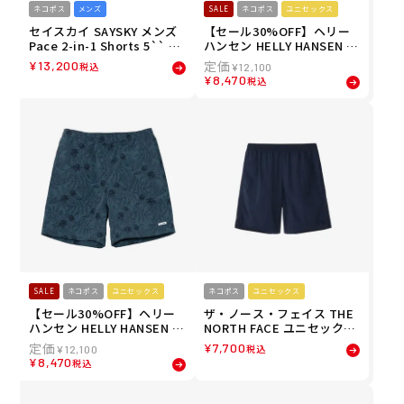
ネコポス
メンズ
SALE
ネコポス
ユニセックス
セイスカイ SAYSKY メンズ
【セール30%OFF】ヘリー
Pace 2-in-1 Shorts 5`` - G
ハンセン HELLY HANSEN ユ
ree ランニング ショートパ
ニセックス プリンテッドバ
¥
13,200
税込
¥
12,100
ンツ SM40002C301 26SP
スクミッドショーツ PT BAS
¥
8,470
税込
K MID SHORTS ショートパ
ンツ ハーフパンツ HOE226
41-SS 26SS
SALE
ネコポス
ユニセックス
ネコポス
ユニセックス
【セール30%OFF】ヘリー
ザ・ノース・フェイス THE
ハンセン HELLY HANSEN ユ
NORTH FACE ユニセックス
ニセックス プリンテッドバ
バーサタイルミッド ショー
¥
7,700
税込
¥
12,100
スクミッドショーツ PT BAS
トパンツ ハーフパンツ NB4
¥
8,470
税込
K MID SHORTS ショートパ
2631-UU 26SS
ンツ ハーフパンツ HOE226
41-AN 26SS