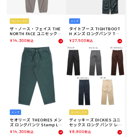
ユニセックス
メンズ
ザ・ノース・フェイス THE
タイトブース TIGHTBOOT
NORTH FACE ユニセックス
H メンズ ロングパンツ TBP
バーサタイルパンツ ロング
R STRIPE BAGGY CARGO P
¥
14,300
¥
27,500
税込
税込
パンツ NB32651-MR 26FW
ANTS SU26-B06 26SU
秋冬
メンズ
ユニセックス
セオリーズ THEORIES メン
ディッキーズ DICKIES ユニ
ズ ロングパンツ Stamp Lo
セックス ロング パンツ レギ
unge Pant 36391SE80224
ュラー フィット REGULAR F
¥
14,300
¥
8,800
税込
税込
26SP
IT DK009744 26FA 秋冬