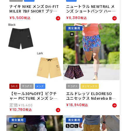
ナイキ NIKE メンズ Dri-FIT
ニュートラル NEWTRAL メ
MILER 7BF SHORT ブリー
ンズ ショートパンツ ハーフ
フ裏地付き ランニング ショ
パンツ College Logo Swe
¥
5,500
¥
6,380
税込
税込
ートパンツ IF2071-010 26S
at Shorts NT2262004 26S
U
P
SALE
ネコポス
メンズ
ネコポス
ユニセックス
【セール30%OFF】ピクチ
エルドレッソ ELDORESO
ャー PICTURE メンズ ショ
ユニセックス Ndereba Bug
ートパンツ ハーフパンツ AL
gy Shorts ランニング ショ
¥
16,940
税込
¥
15,400
PHO SHORTS MSH0129 26
ートパンツ E2112416 26SP
¥
10,780
税込
SP