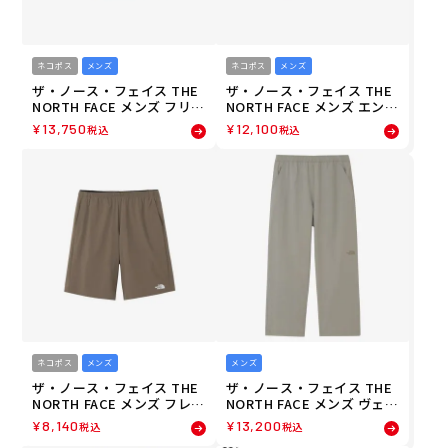
ネコポス
メンズ
ネコポス
メンズ
ザ・ノース・フェイス THE
ザ・ノース・フェイス THE
NORTH FACE メンズ フリー
NORTH FACE メンズ エンデ
ランショーツ ランニング シ
ュリスレーシングショーツ
¥
13,750
¥
12,100
税込
税込
ョートパンツ NB22591-BB
ランニング ショートパンツ
26FW 秋冬
NB72480-SP 26FW 秋冬
ネコポス
メンズ
メンズ
ザ・ノース・フェイス THE
ザ・ノース・フェイス THE
NORTH FACE メンズ フレキ
NORTH FACE メンズ ヴェイ
シブルショーツ 11 inch ラ
グラントロングパンツ ラン
¥
8,140
¥
13,200
税込
税込
ンニング ショートパンツ N
ニング ロングパンツ NB125