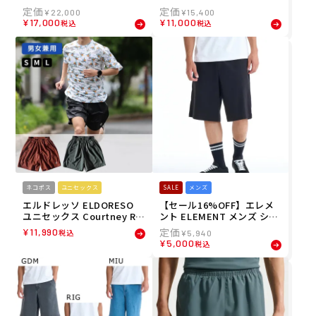
トパンツ ハーフパンツ COR
トパンツ ハーフパンツ POO
¥
22,000
¥
15,400
DUROY CARGO SHORT 122
L-SIDE SHORT 12231U130
¥
17,000
¥
11,000
税込
税込
31U130278 26SU
277 26SU
ネコポス
ユニセックス
SALE
メンズ
エルドレッソ ELDORESO
【セール16%OFF】エレメ
ユニセックス Courtney Ru
ント ELEMENT メンズ ショ
nning Shorts ランニング
ートパンツ ハーフパンツ S
¥
11,990
税込
¥
5,940
ショートパンツ E2112716 2
HOD SHORTS STD CHINO
¥
5,000
税込
6SP
ショートパンツ BG021601 2
6SU