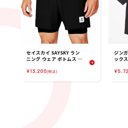
セイスカイ SAYSKY ラン
ジンガ
ニング ウェア ボトムス シ
ックス
ョート ハーフ パンツ 短パ
ルマン
¥13,200
¥5,7
ン 2 In 1 Pace Short 5 X
ツ J-1
(税込)
MRSH20 メンズ 男性 24F
A 秋冬