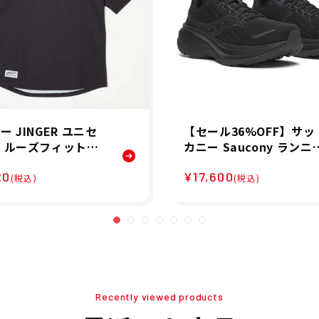
ー JINGER ユニセ
【セール36%OFF】サッ
 ルーズフィットド
カニー Saucony ランニ
Tシャツ 半袖 Tシャ
グ ランシュー シューズ 
20
¥17,600
053-BLK 26SU
ハリケーン25 HURRICA
(税込)
(税込)
E 25 S21026-201 メンズ
男性 25FA 秋冬
Recently viewed products