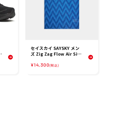
セイスカイ SAYSKY メン
ジ
ン
ズ Zig Zag Flow Air Sin
ー
靴
glet ノースリーブ SM300
ラ
¥14,300
¥7
N
22C1063 26SP
ート
(税込)