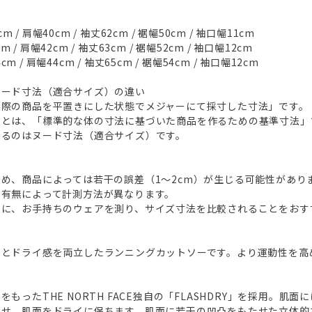
m / 肩幅40cm / 袖丈62cm / 裾幅50cm / 袖口幅11cm
m / 肩幅42cm / 袖丈63cm / 裾幅52cm / 袖口幅12cm
cm / 肩幅44cm / 袖丈65cm / 裾幅54cm / 袖口幅12cm
ヌード寸法（適合サイズ）の違い
実際の商品を平置きにした状態でメジャーにて採寸した寸法」です。
）とは、「標準的な体の寸法に基づいた商品を作るための基準寸法」
いるのはヌード寸法（適合サイズ）です。
め、商品によっては若干の誤差（1～2cm）が生じる可能性があり
の有無によって計測方法が異なります。
めに、お手持ちのウェアを測り、サイズ寸法を比較されることをおす
地とドライ感を両立したランニングカットソーです。より運動性を高
もったTHE NORTH FACE独自の「FLASHDRY」を採用。肌
させ、肌面をドライに保ちます。肌面に若干の凹凸をもたせた立体的