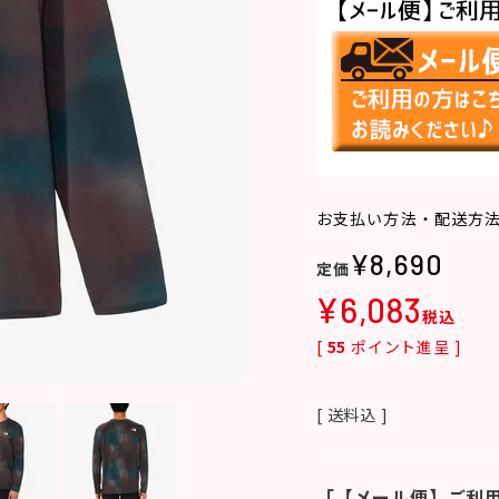
お支払い方法・配送方
¥
8,690
¥
6,083
税込
[
55
ポイント進呈 ]
送料込
「【メール便】ご利