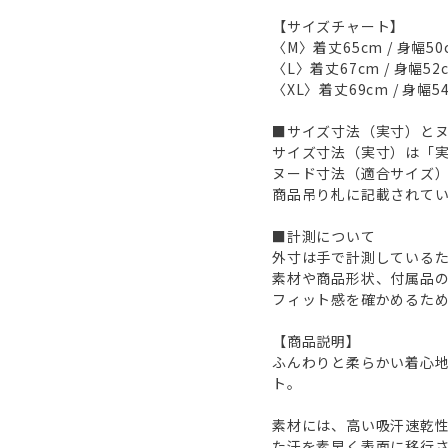
【サイズチャート】
〈M〉着丈65cm / 身幅50c
〈L〉着丈67cm / 身幅52c
〈XL〉着丈69cm / 身幅54
■サイズ寸法（実寸）と
サイズ寸法（実寸）は「
ヌード寸法（適合サイズ
商品吊り札に記載されて
■計測について
外寸は手で計測しているた
素材や商品形状、付属品
フィット感を確かめるた
【商品説明】
ふんわりと柔らかい着心
ト。
素材には、高い吸汗速乾性を
た汗を素早く表面に移行