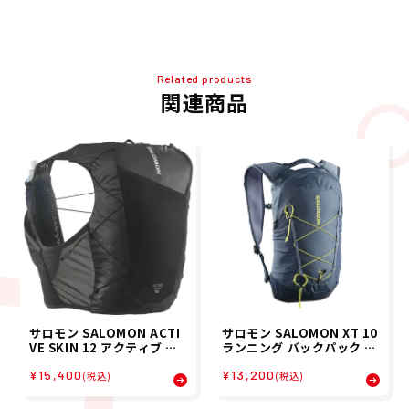
Related products
関連商品
サロモン SALOMON ACTI
サロモン SALOMON XT 10
VE SKIN 12 アクティブ ス
ランニング バックパック LC
キン 12 ランニングベスト
2858900 26SP
¥15,400
¥13,200
フラスク付 ランニング バッ
(税込)
(税込)
クパック LC2177400 26SP