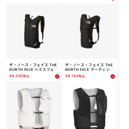
ラスク付 ランニング バック
パック LC2177400 26SP
ザ・ノース・フェイス THE
ザ・ノース・フェイス THE
NORTH FACE へミスフェア
NORTH FACE マーティン ウ
ランニング バックパック N
ィング LT ランニング バッ
¥
6,930
¥
8,140
税込
税込
M62416-K 26FW
クパック NM62415-K 26FW