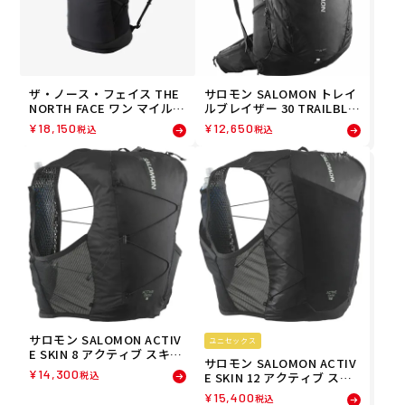
ザ・ノース・フェイス THE
サロモン SALOMON トレイ
NORTH FACE ワン マイル 2
ルブレイザー 30 TRAILBLA
2 ONE MILE 22 ランニング
ZER 30 ランニング バック
¥
18,150
¥
12,650
税込
税込
トレラン バックパック NM6
パック LC2183200 26FA
2460-K 26FW
サロモン SALOMON ACTIV
ユニセックス
E SKIN 8 アクティブ スキン
サロモン SALOMON ACTIV
8 ランニングベスト フラス
¥
14,300
税込
E SKIN 12 アクティブ スキ
ク付 LC2177800 26FA
ン 12 ランニングベスト フ
¥
15,400
税込