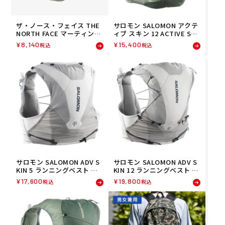
ザ・ノース・フェイス THE
サロモン SALOMON アクテ
NORTH FACE マーティンウ
ィブ スキン 12 ACTIVE SKI
ィングLT ランニング トレイ
N 12 ランニングベスト フラ
¥
8,140
¥
15,400
税込
税込
ル トレラン バックパック N
スク付 LC2177600 26FA
M62415-ST 26FW 秋冬
サロモン SALOMON ADV S
サロモン SALOMON ADV S
KIN 5 ランニングベスト フ
KIN 12 ランニングベスト フ
ラスク付 LC2854500 26FA
ラスク付 LC2854400 26FA
¥
17,600
¥
19,800
税込
税込