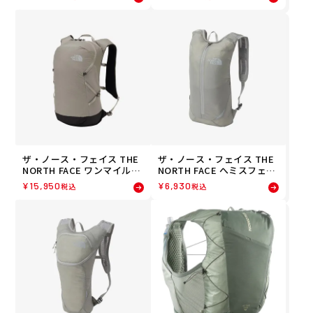
レラン バックパック NM625
ル トレラン バックパック N
12-CU 26FW 秋冬
M62511-CU 26FW 秋冬
ザ・ノース・フェイス THE
ザ・ノース・フェイス THE
NORTH FACE ワンマイル16
NORTH FACE へミスフェア
ランニング トレイル トレラ
ランニング トレイル トレラ
¥
15,950
¥
6,930
税込
税込
ン バックパック NM62461-
ン バックパック NM62416-
ST 26FW 秋冬
ST 26FW 秋冬