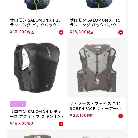
サロモン SALOMON XT 10
サロモン SALOMON XT 15
ランニング バックパック LC
ランニング バックパック LC
2858900 26SP
2858300 26SP
¥
13,200
¥
15,400
税込
税込
ザ・ノース・フェイス THE
レディース
NORTH FACE ティーアール
サロモン SALOMON レディ
6 TR 6 ランニング バックパ
¥
23,100
税込
ース アクティブ スキン 12 A
ック NM62513-CR 26SS 春
CTIVE SKIN 12 ランニング
夏
¥
15,400
税込
ベスト フラスク付 LC21786
00 26FA