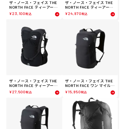
ザ・ノース・フェイス THE
ザ・ノース・フェイス THE
NORTH FACE ティーアール
NORTH FACE ティーアール
6 TR 6 ランニング トレラン
10 TR 10 ランニング トレラ
¥
23,100
¥
24,970
税込
税込
バックパック NM62513-K 2
ン バックパック NM62512-
6FW
K 26FW
ザ・ノース・フェイス THE
ザ・ノース・フェイス THE
NORTH FACE ティーアール
NORTH FACE ワン マイル 1
ロケット TR ROCKET ラン
6 ONE MILE 16 ランニング
¥
27,500
¥
15,950
税込
税込
ニング トレラン バックパッ
トレラン バックパック NM6
ク NM62511-K 26FW
2461-K 26FW