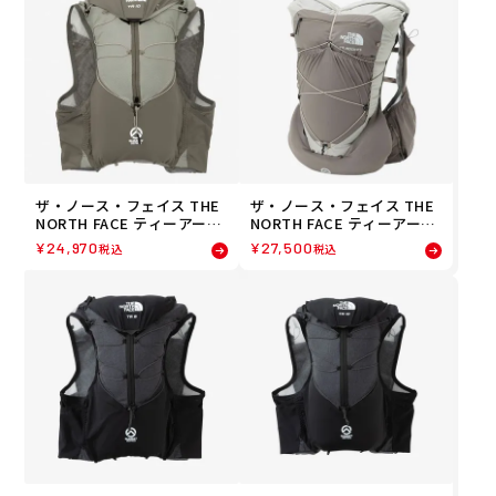
ザ・ノース・フェイス THE
ザ・ノース・フェイス THE
NORTH FACE ティーアール
NORTH FACE ティーアール
10 TR 10 ランニング バック
ロケット TR ROCKET ラン
¥
24,970
¥
27,500
税込
税込
パック NM62512-CR 26SS
ニング バックパック NM625
春夏
11-CR 26SS 春夏