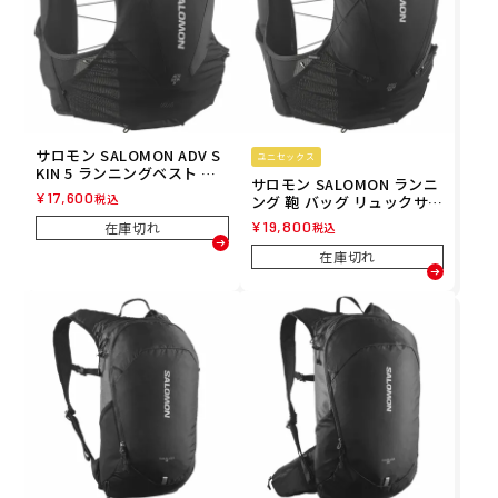
サロモン SALOMON ADV S
ユニセックス
KIN 5 ランニングベスト フ
サロモン SALOMON ランニ
ラスク付 LC2464900 26FA
¥
17,600
税込
ング 鞄 バッグ リュックサッ
ク バックパック デイパック
¥
19,800
在庫切れ
税込
ADV SKIN 12 フラスク付 LC
2464300 メンズ レディース
在庫切れ
ユニセックス 25SP 春夏