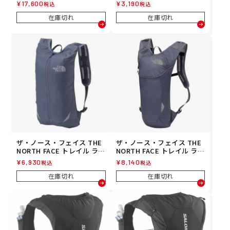
2857300 26SP
クパック PF SAC PACK ラン
¥
17,600
¥
3,190
税込
税込
ニング バックパック NM624
13-K 26SS 春夏
在庫切れ
在庫切れ
ザ・ノース・フェイス THE
ザ・ノース・フェイス THE
NORTH FACE トレイル ラン
NORTH FACE トレイル ラン
ニング トレラン 鞄 バッグ
ニング トレラン 鞄 バッグ
¥
6,930
¥
8,140
税込
税込
リュックサック バックパッ
リュックサック バックパッ
ク デイパック へミス フェア
ク デイパック マーティン ウ
在庫切れ
在庫切れ
HEMIS PHERE NM62416-L
ィング LT MARTIN WING LT
G メンズ レディース ユニセ
NM62415-LG メンズ レディ
ックス 25FW 秋冬
ース ユニセックス 25FW 秋
冬