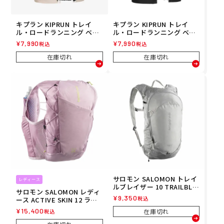
キプラン KIPRUN トレイ
キプラン KIPRUN トレイ
ル・ロードランニング ベス
ル・ロードランニング ベス
ト 5L 8947783 26SU
ト 5L 8786242 26SU
¥
7,990
¥
7,990
税込
税込
在庫切れ
在庫切れ
サロモン SALOMON トレイ
レディース
ルブレイザー 10 TRAILBLA
サロモン SALOMON レディ
ZER 10 ランニング バック
¥
9,350
税込
ース ACTIVE SKIN 12 ラン
パック LC2855900 26FA
ニングベスト（フラスク
¥
15,400
在庫切れ
税込
付） LC2861300 26SP