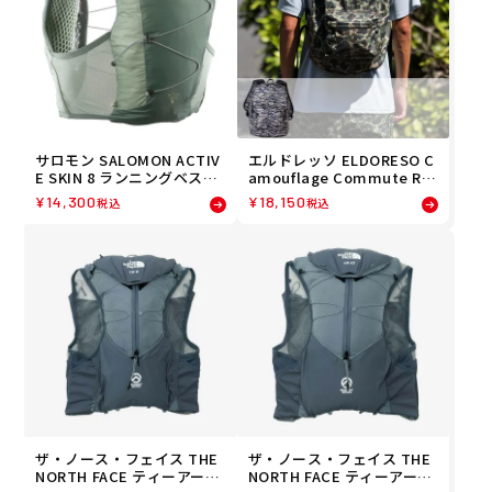
サロモン SALOMON ACTIV
エルドレッソ ELDORESO C
E SKIN 8 ランニングベスト
amouflage Commute Ru
フラスク付 LC2178000 26F
n Ruck ランニング バックパ
¥
14,300
¥
18,150
税込
税込
A
ック E8001825 26SP
ザ・ノース・フェイス THE
ザ・ノース・フェイス THE
NORTH FACE ティーアール
NORTH FACE ティーアール