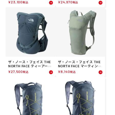
6 TR 6 ランニング バックパ
10 TR 10 ランニング バック
¥
23,100
¥
24,970
税込
税込
ック NM62513-SL 26SS 春
パック NM62512-SL 26SS
夏
春夏
ザ・ノース・フェイス THE
ザ・ノース・フェイス THE
NORTH FACE ティーアール
NORTH FACE マーティンウ
ロケット TR ROCKET ラン
ィングLT MARTIN WING LT
¥
27,500
¥
8,140
税込
税込
ニング バックパック NM625
ランニング バックパック N
11-SL 26SS 春夏
M62415-SE 26SS 春夏