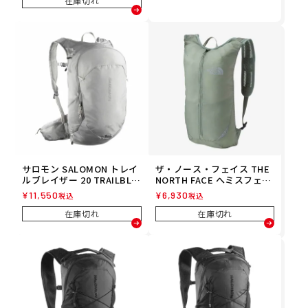
在庫切れ
サロモン SALOMON トレイ
ザ・ノース・フェイス THE
ルブレイザー 20 TRAILBLA
NORTH FACE へミスフェア
ZER 20 ランニング バック
HEMISPHERE ランニング
¥
11,550
¥
6,930
税込
税込
パック LC2855700 26FA
バックパック NM62416-SE
26SS 春夏
在庫切れ
在庫切れ