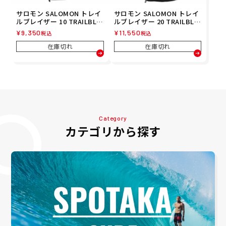
サロモン SALOMON トレイ
サロモン SALOMON トレイ
ルブレイザー 10 TRAILBLA
ルブレイザー 20 TRAILBLA
ZER 10 ランニング バック
ZER 20 ランニング バック
¥
9,350
¥
11,550
税込
税込
パック LC2182900 26FA
パック LC2182600 26FA
在庫切れ
在庫切れ
Category
カテゴリから探す