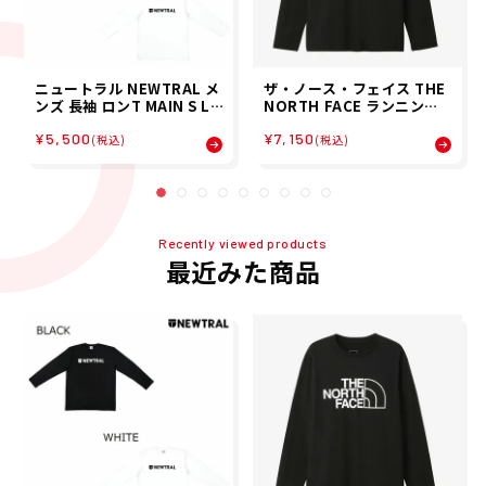
ニュートラル NEWTRAL メ
ザ・ノース・フェイス THE
ンズ 長袖 ロンT MAIN S LO
NORTH FACE ランニング
GO LS TEE NT2253041
トレーニング ウェア 長袖 T
¥5,500
¥7,150
シャツ ロンT ロング スリー
(税込)
(税込)
ブ イーエス ビッグ ロゴ テ
ィー L/S ES BIG LOGO TE
E NT32580-K メンズ 男性
25FW 秋冬
Recently viewed products
最近みた商品