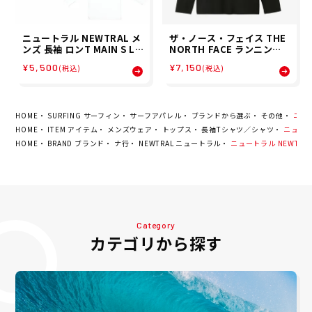
ニュートラル NEWTRAL メ
ザ・ノース・フェイス THE
ンズ 長袖 ロンT MAIN S LO
NORTH FACE ランニング
GO LS TEE NT2253041
トレーニング ウェア 長袖 T
¥5,500
¥7,150
(税込)
(税込)
シャツ ロンT ロング スリー
ブ イーエス ビッグ ロゴ テ
ィー L/S ES BIG LOGO TE
E NT32580-K メンズ 男性
25FW 秋冬
HOME
SURFING サーフィン
サーフアパレル
ブランドから選ぶ
その他
ニュート
HOME
ITEM アイテム
メンズウェア
トップス
長袖Tシャツ／シャツ
ニュートラ
HOME
BRAND ブランド
ナ行
NEWTRAL ニュートラル
ニュートラル NEWTRAL メ
Category
カテゴリから探す