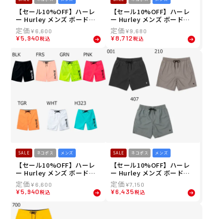
【セール10%OFF】ハーレ
【セール10%OFF】ハーレ
ー Hurley メンズ ボードシ
ー Hurley メンズ ボードシ
ョーツ トランクス ワンアン
ョーツ トランクス PHANTO
¥
6,600
¥
9,680
ドオンリー ソリッド ボレー
M ブロックパーティ エコ サ
¥
5,940
¥
8,712
税込
税込
18" MBS07916 26SU
イドポケット 18" MBS0011
860 26SU
SALE
ネコポス
メンズ
SALE
ネコポス
メンズ
【セール10%OFF】ハーレ
【セール10%OFF】ハーレ
ー Hurley メンズ ボードシ
ー Hurley メンズ ボードシ
ョーツ トランクス ワンアン
ョーツ トランクス ワンアン
¥
6,600
¥
7,150
ドオンリー ソリッド 20" M
ドオンリー ヴィンテージ ボ
¥
5,940
¥
6,435
税込
税込
BS0011000J 26SU
レー 17" MBS07917 26SU