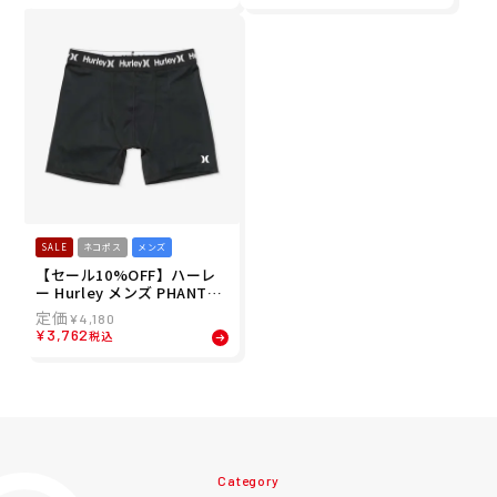
SALE
ネコポス
メンズ
【セール10%OFF】ハーレ
ー Hurley メンズ PHANTO
M サーフインナー コンプレ
¥
4,180
ッション ショーツ MSSI251
¥
3,762
税込
001 メンズ 男性 26SU
Category