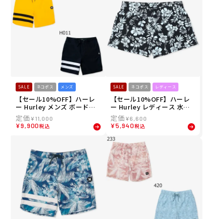
SALE
ネコポス
メンズ
SALE
ネコポス
レディース
【セール10%OFF】ハーレ
【セール10%OFF】ハーレ
ー Hurley メンズ ボードシ
ー Hurley レディース 水着
ョーツ トランクス PHANTO
リブ ポケット ボードショー
¥
11,000
¥
6,600
M+ ブロックパーティ レネ
ツ サーフパンツ WBS24210
¥
9,900
¥
5,940
税込
税込
ゲード 18" MBS0010910 26
43 26SU
SU