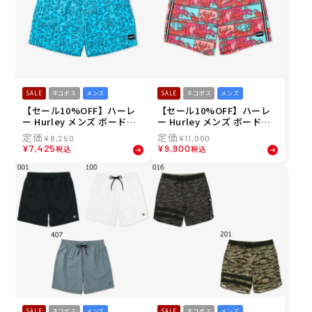
SALE
ネコポス
メンズ
SALE
ネコポス
メンズ
【セール10%OFF】ハーレ
【セール10%OFF】ハーレ
ー Hurley メンズ ボードシ
ー Hurley メンズ ボードシ
ョーツ トランクス キャノン
ョーツ トランクス PHANTO
¥
8,250
¥
11,000
ボール ボレー キース・ヘリ
M エコ セッションズ キー
¥
7,425
¥
9,900
税込
税込
ング 17" MBS11885
ス・ヘリング 16" MBS1187
6
SALE
ネコポス
メンズ
SALE
ネコポス
メンズ