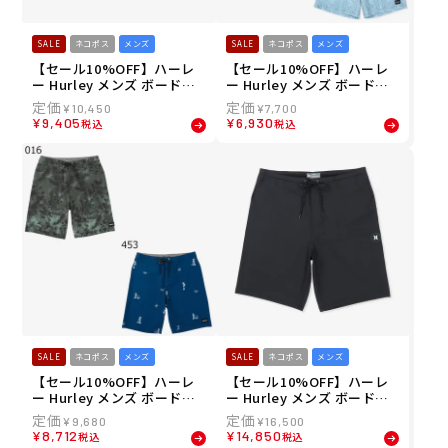
SALE
ネコポス
メンズ
SALE
ネコポス
メンズ
【セール10%OFF】ハーレ
【セール10%OFF】ハーレ
ー Hurley メンズ ボードシ
ー Hurley メンズ ボードシ
ョーツ トランクス PHANTO
ョーツ トランクス キャノン
¥
10,450
¥
7,700
M エコ ブロックパーティ エ
ボール ボレー 17" MBS084
¥
9,405
¥
6,930
税込
税込
ンジニアード 18" MBS0841
05 26SU
2 26SU
SALE
ネコポス
メンズ
SALE
ネコポス
メンズ
【セール10%OFF】ハーレ
【セール10%OFF】ハーレ
ー Hurley メンズ ボードシ
ー Hurley メンズ ボードシ
ョーツ トランクス PHANTO
ョーツ トランクス PHANTO
¥
9,680
¥
16,500
M エコ ウィークエンダー 2
M エコ フューズ 20" MBS0
¥
8,712
¥
14,850
税込
税込
0" MBS08404 26SU
7269 26SU