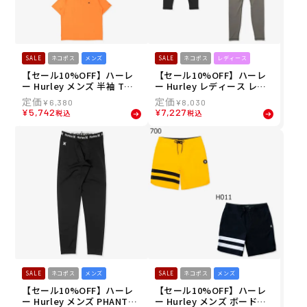
SALE
ネコポス
メンズ
SALE
ネコポス
レディース
【セール10%OFF】ハーレ
【セール10%OFF】ハーレ
ー Hurley メンズ 半袖 Tシ
ー Hurley レディース レギ
ャツ PHANTOM ボーンフロ
ンス PHANTOM ハイウェス
¥
6,380
¥
8,030
ムウォーター オーバーサイ
ト レギングス WALG251036
¥
5,742
¥
7,227
税込
税込
ズ ショートスリーブTシャ
26SU
ツ MUSS251030 26SU
SALE
ネコポス
メンズ
SALE
ネコポス
メンズ
【セール10%OFF】ハーレ
【セール10%OFF】ハーレ
ー Hurley メンズ PHANTO
ー Hurley メンズ ボードシ