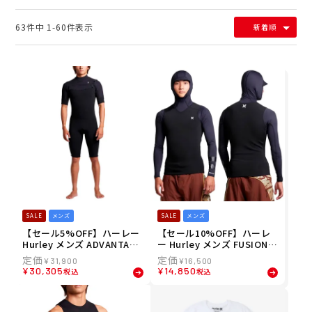
63
件中
1
-
60
件表示
新着順
SALE
メンズ
SALE
メンズ
【セール5%OFF】ハーレー
【セール10%OFF】ハーレ
Hurley メンズ ADVANTAGE
ー Hurley メンズ FUSION U
PLUS 2/2MM スプリングウ
V HOODY JACKET ロングタ
¥
31,900
¥
16,500
エットスーツ サーフィン ウ
ッパー サーフィン ウエット
¥
30,305
¥
14,850
税込
税込
エットスーツ MZSPAD26 26
スーツ MZHJKF 26SP
SP