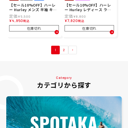
【セール10%OFF】ハーレ
【セール10%OFF】ハーレ
ー Hurley メンズ 半袖 キー
ー Hurley レディース ラッ
ス・ヘリング シースケープ
シュガード ジャガードバン
¥
5,500
¥
8,800
ショートスリーブ Tシャツ
ド ドルマン フーディー WFF
¥
4,950
¥
7,920
税込
税込
MTS11980
2320034 26SU
在庫切れ
在庫切れ
1
2
Category
カテゴリから探す