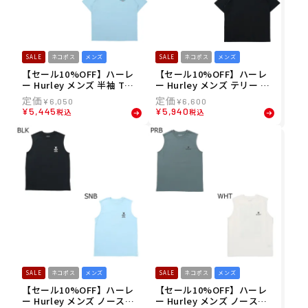
SALE
ネコポス
メンズ
SALE
ネコポス
メンズ
【セール10%OFF】ハーレ
【セール10%OFF】ハーレ
ー Hurley メンズ 半袖 Tシ
ー Hurley メンズ テリー ト
ャツ サニーキャンプ オーバ
ライバル ワンアンドオンリ
¥
6,050
¥
6,600
ーサイズ ショートスリーブ
ー オーバーサイズ ショート
¥
5,445
¥
5,940
税込
税込
Tシャツ MCSS261020 26SU
スリーブ Tシャツ MCSS251
066 26SU
SALE
ネコポス
メンズ
SALE
ネコポス
メンズ
【セール10%OFF】ハーレ
【セール10%OFF】ハーレ
ー Hurley メンズ ノースリ
ー Hurley メンズ ノースリ