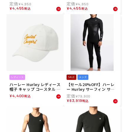
ーブ アト ザ ビーチ スリー
ーブ ハードコア スリーブレ
¥
4,950
¥
4,950
ブレス MCSL261011 26SU
ス MCSL261010 26SU
¥
4,455
¥
4,455
税込
税込
レディース
SALE
メンズ
ハーレー Hurley レディース
【セール20%OFF】ハーレ
帽子 キャップ コースタル カ
ー Hurley サーフィン サー
ウガール ハット HIHW0134
フ ウエットスーツ ADVTG
¥
4,400
税込
¥
79,900
26SU
MAX 5/4/3.5MM セミドライ
¥
63,919
税込
フルスーツ 正規代理店商品
JCV2506 メンズ 男性