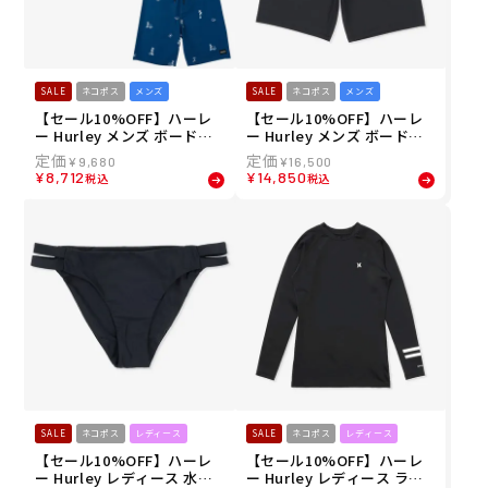
SALE
ネコポス
メンズ
SALE
ネコポス
メンズ
【セール10%OFF】ハーレ
【セール10%OFF】ハーレ
ー Hurley メンズ ボードシ
ー Hurley メンズ ボードシ
ョーツ トランクス PHANTO
ョーツ トランクス PHANTO
¥
9,680
¥
16,500
M エコ ウィークエンダー 2
M エコ フューズ 20" MBS0
¥
8,712
¥
14,850
税込
税込
0" MBS08404 26SU
7269 26SU
SALE
ネコポス
レディース
SALE
ネコポス
レディース
【セール10%OFF】ハーレ
【セール10%OFF】ハーレ
ー Hurley レディース 水着
ー Hurley レディース ラッ