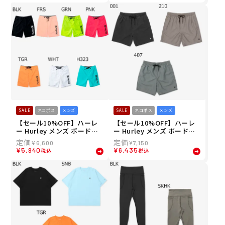
860 26SU
SALE
ネコポス
メンズ
SALE
ネコポス
メンズ
【セール10%OFF】ハーレ
【セール10%OFF】ハーレ
ー Hurley メンズ ボードシ
ー Hurley メンズ ボードシ
ョーツ トランクス ワンアン
ョーツ トランクス ワンアン
¥
6,600
¥
7,150
ドオンリー ソリッド 20" M
ドオンリー ヴィンテージ ボ
¥
5,940
¥
6,435
税込
税込
BS0011000J 26SU
レー 17" MBS07917 26SU