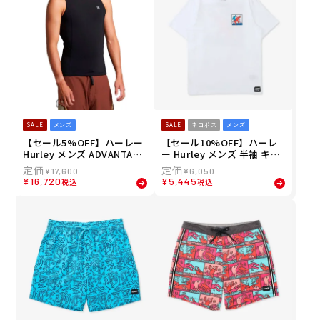
SALE
メンズ
SALE
ネコポス
メンズ
【セール5%OFF】ハーレー
【セール10%OFF】ハーレ
Hurley メンズ ADVANTAGE
ー Hurley メンズ 半袖 キー
PLUS 2MM ベスト サーフィ
ス・ヘリング ドルフィンラ
¥
17,600
¥
6,050
ン ウエットスーツ MZVSAD
イド ショートスリーブ Tシ
¥
16,720
¥
5,445
税込
税込
26 26SU
ャツ MTS11979