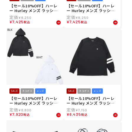
【セール10%OFF】ハーレ
【セール10%OFF】ハーレ
ー Hurley メンズ ラッシュ
ー Hurley メンズ ラッシュ
ガード PHANTOM ラッシュ
ガード ラッシュ アイコン ブ
¥
8,250
¥
8,250
ブロックパーティ コンプレ
ロックパーティ ジップアッ
¥
7,425
¥
7,425
税込
税込
ッション ロングスリーブ M
プ ジャケット MSRG261055
SRG251003 26SU
26SU
SALE
ネコポス
メンズ
SALE
ネコポス
メンズ
【セール10%OFF】ハーレ
【セール10%OFF】ハーレ
ー Hurley メンズ ラッシュ
ー Hurley メンズ ラッシュ
ガード ラッシュ アイコン ブ
ガード ラッシュ アイコン ブ
¥
8,800
¥
7,150
ロックパーティ ジップアッ
ロックパーティ ロングスリ
¥
7,920
¥
6,435
税込
税込
プ フーディ MSRG261053 2
ーブ Tシャツ MSRG261049
6SU
26SU