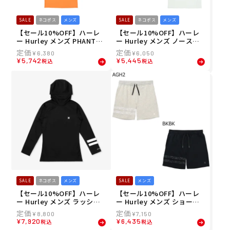
SALE
ネコポス
メンズ
SALE
ネコポス
メンズ
【セール10%OFF】ハーレ
【セール10%OFF】ハーレ
ー Hurley メンズ PHANTO
ー Hurley メンズ ノースリ
M ハブファン オーバーサイ
ーブ PHANTOM スクエアロ
¥
6,380
¥
6,050
ズ ショートスリーブ Tシャ
ゴ スリーブレス MUSL2510
¥
5,742
¥
5,445
税込
税込
ツ MUSS251028 26SU
82 26SU
SALE
ネコポス
メンズ
SALE
メンズ
【セール10%OFF】ハーレ
【セール10%OFF】ハーレ
ー Hurley メンズ ラッシュ
ー Hurley メンズ ショート
ガード PHANTOM ラッシュ
パンツ ハーフパンツ テリー
¥
8,800
¥
7,150
ブロックパーティ コンプレ
トライバル ブロックパーテ
¥
7,920
¥
6,435
税込
税込
ッション フーデッド ロング
ィ ショーツ MCWS251067 2