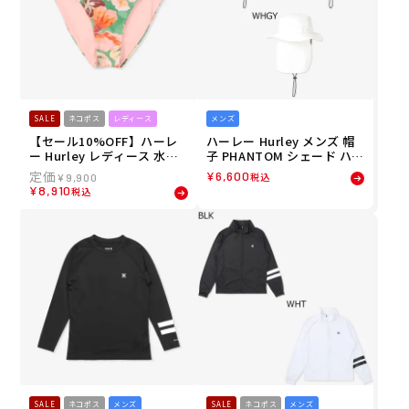
SALE
ネコポス
レディース
メンズ
【セール10%OFF】ハーレ
ハーレー Hurley メンズ 帽
ー Hurley レディース 水着
子 PHANTOM シェード ハッ
ギングコ クラウド マックス
ト MCHW251072 26SU
¥
6,600
税込
¥
9,900
モデレート ボトムス HDB6S
¥
8,910
税込
050 26SU
SALE
ネコポス
メンズ
SALE
ネコポス
メンズ