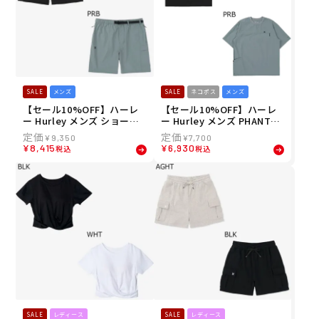
SALE
メンズ
SALE
ネコポス
メンズ
【セール10%OFF】ハーレ
【セール10%OFF】ハーレ
ー Hurley メンズ ショート
ー Hurley メンズ PHANTO
パンツ ハーフパンツ PHAN
M ウーブン アイコン オーバ
¥
9,350
¥
7,700
TOM ウーブン アイコン シ
ーサイズ ショートスリーブ
¥
8,415
¥
6,930
税込
税込
ョーツ MUWS261037 26SU
Tシャツ MUSS261036 26SU
SALE
レディース
SALE
レディース