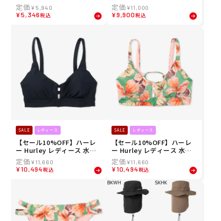
M ワンアンドオンリー コン
ョーツ トランクス PHANTO
¥
5,940
¥
11,000
プレッション レギンス MSL
M+ ブロックパーティ レネ
¥
5,346
¥
9,900
税込
税込
G251002 26SU
ゲード 18" MBS0010910 26
SU
SALE
レディース
SALE
レディース
【セール10%OFF】ハーレ
【セール10%OFF】ハーレ
ー Hurley レディース 水着
ー Hurley レディース 水着
ソリッド マックス ストラッ
ギングコ クラウド マックス
¥
11,660
¥
11,660
ピー トップ HUD043T5 26S
ストラッピー トップ HDT6S
¥
10,494
¥
10,494
税込
税込
U
055 26SU