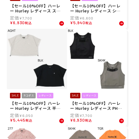
【セール10%OFF】ハーレ
【セール10%OFF】ハーレ
ー Hurley レディース スポ
ー Hurley レディース ショ
ーツブラ PHANTOM ショー
ートパンツ ハーフパンツ テ
¥
7,700
¥
6,600
トスリーブ ブラトップ WSB
リー カーゴ ウォークショー
¥
6,930
¥
5,940
税込
税込
2421007 26SU
ツ WCWS261022 26SU
SALE
ネコポス
レディース
SALE
レディース
【セール10%OFF】ハーレ
【セール10%OFF】ハーレ
ー Hurley レディース 半袖
ー Hurley レディース PHAN
Tシャツ テリー アイコン ド
TOM メッシュ スイッチン
¥
6,050
¥
7,700
ローコード トップス WCSS
グ スポーツブラ WASB2610
¥
5,445
¥
6,930
税込
税込
261031 26SU
02 26SU