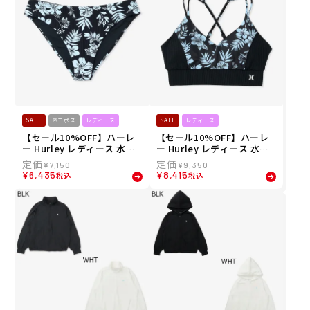
SALE
ネコポス
レディース
SALE
レディース
【セール10%OFF】ハーレ
【セール10%OFF】ハーレ
ー Hurley レディース 水着
ー Hurley レディース 水着
リブ スイッチング スイムウ
リブ スイッチング スイムウ
¥
7,150
¥
9,350
ェア ボトム WSSW261011 2
ェア トップス WSSW26101
¥
6,435
¥
8,415
税込
税込
6SU
0 26SU