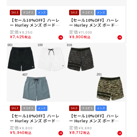
SALE
ネコポス
メンズ
SALE
ネコポス
メンズ
【セール10%OFF】ハーレ
【セール10%OFF】ハーレ
ー Hurley メンズ ボードシ
ー Hurley メンズ ボードシ
ョーツ トランクス キャノン
ョーツ トランクス PHANTO
¥
8,250
¥
11,000
ボール ボレー キース・ヘリ
M エコ セッションズ キー
¥
7,425
¥
9,900
税込
税込
ング 17" MBS11885
ス・ヘリング 16" MBS1187
6
SALE
ネコポス
メンズ
SALE
ネコポス
メンズ
【セール10%OFF】ハーレ
【セール10%OFF】ハーレ
ー Hurley メンズ ボードシ
ー Hurley メンズ ボードシ
ョーツ トランクス ワンアン
ョーツ トランクス PHANTO
¥
6,600
¥
9,680
ドオンリー ソリッド ボレー
M ブロックパーティ エコ サ
¥
5,940
¥
8,712
税込
税込
18" MBS07916 26SU
イドポケット 18" MBS0011