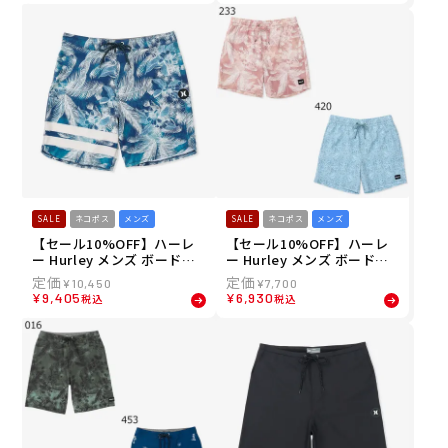
01 26SU
SALE
ネコポス
メンズ
SALE
ネコポス
メンズ
【セール10%OFF】ハーレ
【セール10%OFF】ハーレ
ー Hurley メンズ ボードシ
ー Hurley メンズ ボードシ
ョーツ トランクス PHANTO
ョーツ トランクス キャノン
¥
10,450
¥
7,700
M エコ ブロックパーティ エ
ボール ボレー 17" MBS084
¥
9,405
¥
6,930
税込
税込
ンジニアード 18" MBS0841
05 26SU
2 26SU