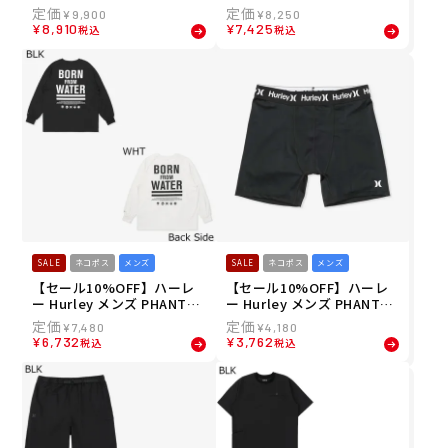
マックス ソリッド モデレー
シュガード PHANTOM ラッ
¥
9,900
¥
8,250
ト ボトム HUD037B5 26SU
シュ ブロックパーティー ロ
¥
8,910
¥
7,425
税込
税込
ングスリーブ WSRG251061
26SU
SALE
ネコポス
メンズ
SALE
ネコポス
メンズ
【セール10%OFF】ハーレ
【セール10%OFF】ハーレ
ー Hurley メンズ PHANTO
ー Hurley メンズ PHANTO
M ボーンフロムウォーター
M サーフインナー コンプレ
¥
7,480
¥
4,180
オーバーサイズ ロングスリ
ッション ショーツ MSSI251
¥
6,732
¥
3,762
税込
税込
ーブ Tシャツ MULS251026
001 メンズ 男性 26SU
26SU