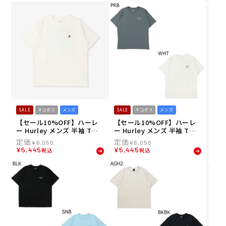
スリーブ MSRG251083 26S
6SU
U
SALE
ネコポス
メンズ
SALE
ネコポス
メンズ
【セール10%OFF】ハーレ
【セール10%OFF】ハーレ
ー Hurley メンズ 半袖 Tシ
ー Hurley メンズ 半袖 Tシ
ャツ カモ スクエアロゴ オー
ャツ ウィーリー オーバーサ
¥
6,050
¥
6,050
バーサイズ ショートスリー
イズ ショートスリーブ Tシ
¥
5,445
¥
5,445
税込
税込
ブ Tシャツ MCSS261022 26
ャツ MCSS261021 26SU
SU