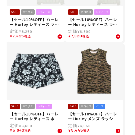
SALE
ネコポス
レディース
SALE
ネコポス
レディース
【セール10%OFF】ハーレ
【セール10%OFF】ハーレ
ー Hurley レディース ラッ
ー Hurley レディース ラッ
シュガード PHANTOM クル
シュガード PHANTOM クル
¥
8,250
¥
8,800
ーシブ ロゴ フルジップ ジャ
ーシブ ロゴ フルジップ フー
¥
7,425
¥
7,920
税込
税込
ケット WSRG261009 26SU
ディー WSRG261008 26SU
SALE
ネコポス
レディース
SALE
ネコポス
メンズ
【セール10%OFF】ハーレ
【セール10%OFF】ハーレ
ー Hurley レディース 水着
ー Hurley メンズ ラッシュ
リブ ポケット ボードショー
ガード ノースリーブ タンク
¥
6,600
¥
6,050
ツ サーフパンツ WBS24210
トップ ラッシュ アイコン カ
¥
5,940
¥
5,445
税込
税込
43 26SU
モ スリーブレス MSRG2610