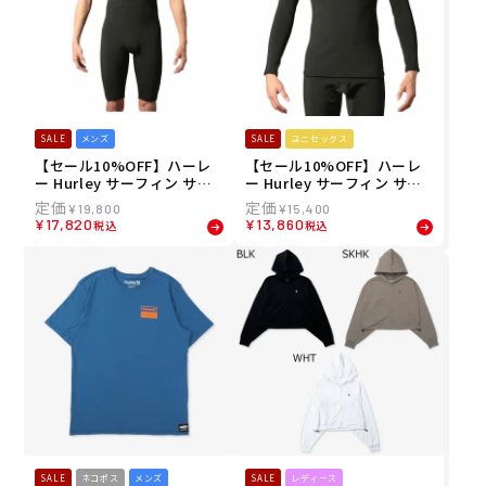
SALE
メンズ
SALE
ユニセックス
【セール10%OFF】ハーレ
【セール10%OFF】ハーレ
ー Hurley サーフィン サー
ー Hurley サーフィン サー
フ ウェア インナーシャツ ア
フ ウェア インナーシャツ ア
¥
19,800
¥
15,400
ンダーシャツ M HYPERWAR
ンダーシャツ M HYPERWAR
¥
17,820
¥
13,860
税込
税込
M S-JOHN ショートジョン
M LS TOP ウエットスーツ
ウエットスーツ専用 233507
専用 2335071-02 メンズ レ
1-03 メンズ 23HO 秋冬
ディース ユニセックス 23H
O 秋冬
SALE
ネコポス
メンズ
SALE
レディース