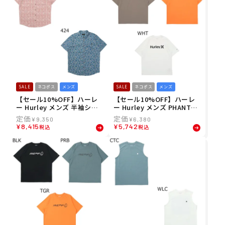
SALE
ネコポス
メンズ
SALE
ネコポス
メンズ
【セール10%OFF】ハーレ
【セール10%OFF】ハーレ
ー Hurley メンズ 半袖シャ
ー Hurley メンズ PHANTO
ツ ワンアンドオンリー リド
M ワンアンドオンリー オー
¥
9,350
¥
6,380
ストレッチ ショートスリー
バーサイズ ショートスリー
¥
8,415
¥
5,742
税込
税込
ブ MVS03668 26SU
ブ Tシャツ MUSS251078 26
SU