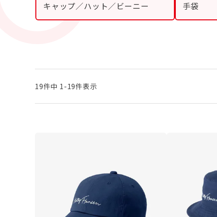
キャップ／ハット／ビーニー
手袋
19
件中
1
-
19
件表示