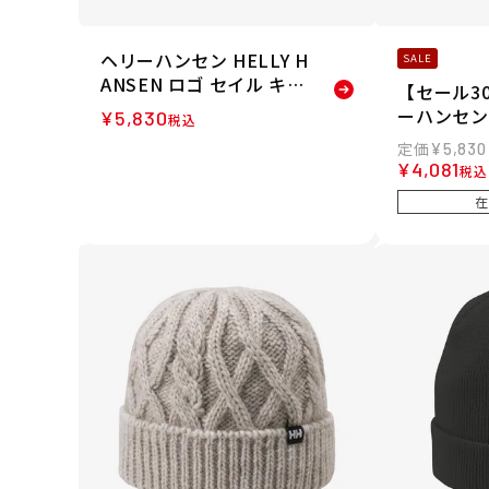
ヘリーハンセン HELLY H
SALE
ANSEN ロゴ セイル キャ
【セール3
ップ LOGO SAIL CAP 帽
ーハンセン 
¥
5,830
税込
子 キャップ HC92430-K
EN ロゴ
¥
5,830
26SS 春夏
帽子 キャップ
¥
4,081
税込
IV 26SS
在