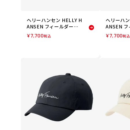
ヘリーハンセン HELLY H
ヘリーハンセ
ANSEN フィールダーハ
ANSEN 
ット 帽子 ハット HC9264
ット 帽子 
¥
7,700
¥
7,700
税込
税
4-OG 26SS
4-K 26SS