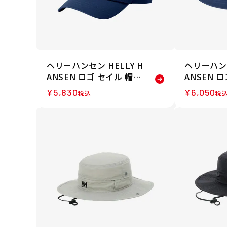
ヘリーハンセン HELLY H
ヘリーハンセ
ANSEN ロゴ セイル 帽子
ANSEN 
キャップ HC92430-ON 2
ハット HC9
¥
5,830
¥
6,050
税込
税
6SS 春夏
SS 春夏