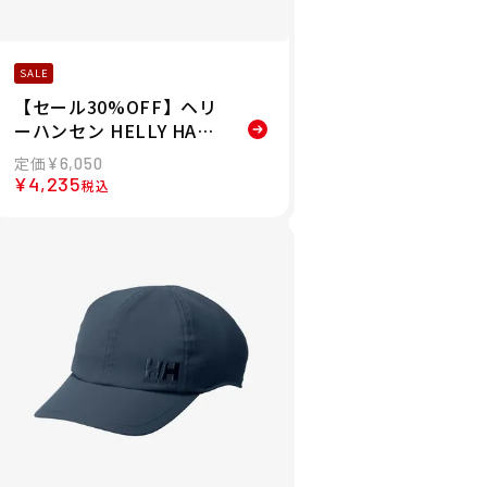
SALE
【セール30%OFF】ヘリ
ーハンセン HELLY HANS
EN ロゴセイルハット 帽
¥
6,050
子 ハット HC92431-CW
¥
4,235
税込
26SS