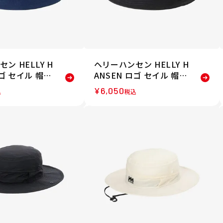
ン HELLY H
ヘリーハンセン HELLY H
ロゴ セイル 帽子
ANSEN ロゴ セイル 帽子
2431-ON 26
ハット HC92431-K 26SS
¥
6,050
込
税込
春夏