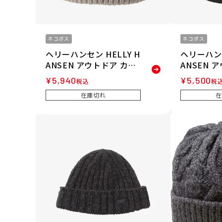
ネコポス
ネコポス
ヘリーハンセン HELLY H
ヘリーハンセ
ANSEN アウトドア カジ
ANSEN 
ュアル 帽子 ニット帽 ビ
ュアル 帽子
¥
5,940
¥
5,500
税込
税
ーニー ケーブルビーニー
ーニー プ
在庫切れ
在
CABLE BEANIE HC9185
PLAIN BE
6-IV メンズ レディース
1-K メン
ユニセックス 25FW 秋冬
ニセックス 