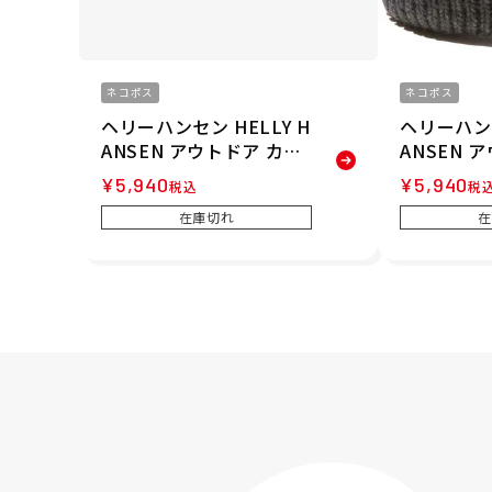
ネコポス
ネコポス
ヘリーハンセン HELLY H
ヘリーハンセ
ANSEN アウトドア カジ
ANSEN 
ュアル 帽子 ニット帽 ビ
ュアル 帽子
¥
5,940
¥
5,940
税込
税
ーニー バルキー ビーニー
ーニー ケ
在庫切れ
在
HC92252-KZ メンズ レ
HC91856
ディース ユニセックス 2
ィース ユニ
6FW
W 秋冬