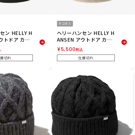
ネコポス
ン HELLY H
ヘリーハンセン HELLY H
アウトドア カジ
ANSEN アウトドア カジ
 ニット帽 ビ
ュアル 帽子 ニット帽 ビ
¥
5,500
込
税込
レーン ビーニー
ーニー プレーン ビーニー
庫切れ
在庫切れ
ANIE HC9259
PLAIN BEANIE HC9259
ズ レディース ユ
1-IV メンズ レディース
25FW 秋冬
ユニセックス 25FW 秋冬