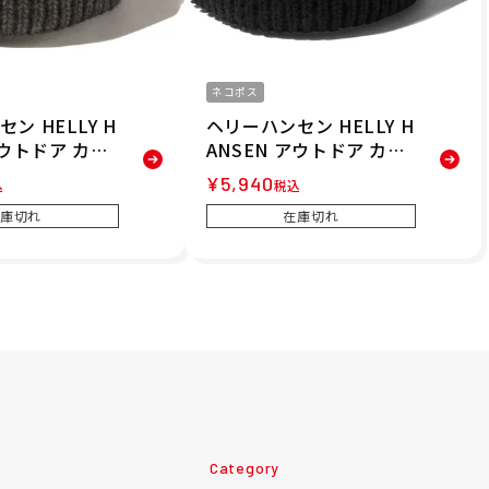
ネコポス
ン HELLY H
ヘリーハンセン HELLY H
アウトドア カジ
ANSEN アウトドア カジ
 ニット帽 ビ
ュアル 帽子 ニット帽 ビ
¥
5,940
込
税込
ーブル ビーニー
ーニー ケーブル ビーニー
庫切れ
在庫切れ
-Z メンズ レデ
HC91856-K メンズ レデ
セックス 24F
ィース ユニセックス 24F
W 秋冬
Category