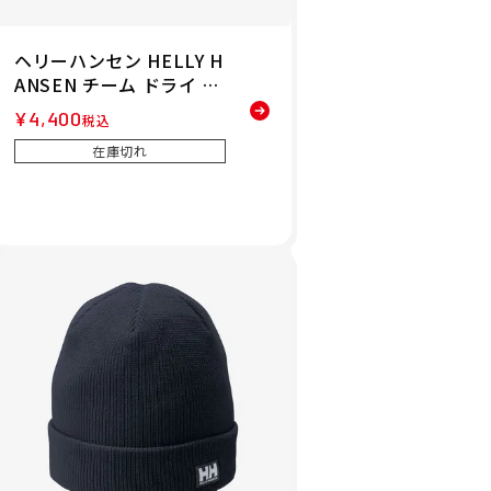
ヘリーハンセン HELLY H
ANSEN チーム ドライ キ
ャップ TEAM DRY CAP
¥
4,400
税込
帽子 キャップ HC92555-
在庫切れ
DN 26SS 春夏