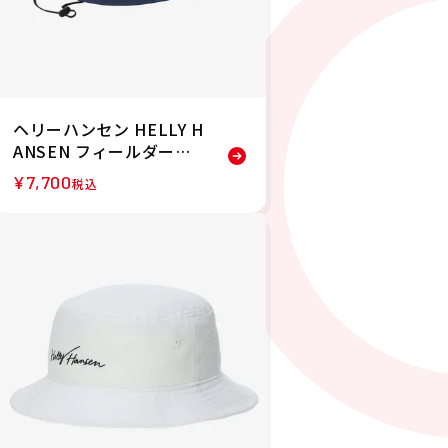
ヘリーハンセン HELLY H
ANSEN フィールダーハ
ット 帽子 ハット HC9264
¥
7,700
税込
4-ON 26SS