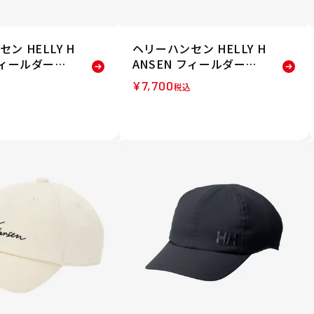
ン HELLY H
ヘリーハンセン HELLY H
フィールダーハ
ANSEN フィールダーハ
ハット HC9264
ット 帽子 ハット HC9264
¥
7,700
込
税込
4-IV 26SS