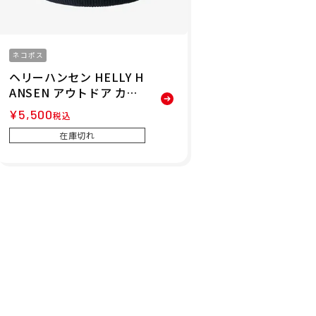
ネコポス
ヘリーハンセン HELLY H
ANSEN アウトドア カジ
ュアル 帽子 ニット帽 ビ
¥
5,500
税込
ーニー プレーン ビーニー
在庫切れ
PLAIN BEANIE HC9259
1-DN メンズ レディース
ユニセックス 25FW 秋冬