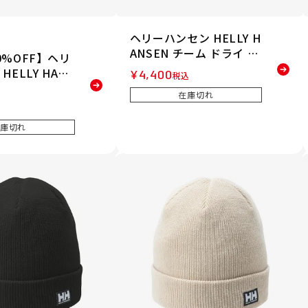
ヘリーハンセン HELLY H
ANSEN チーム ドライ キ
0%OFF】ヘリ
ャップ TEAM DRY CAP
HELLY HANS
¥
4,400
税込
帽子 キャップ HC92555-
セイルキャップ
在庫切れ
K 26SS 春夏
 HC92430-
庫切れ