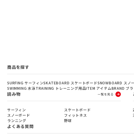
商品を探す
SURFING サーフィン
SKATEBOARD スケートボード
SNOWBOARD ス
SWIMMING 水泳
TRAINING トレーニング用品
ITEM アイテム
BRAND ブ
読み物
一覧を見る
サーフィン
スケートボード
スノーボード
フィットネス
ランニング
野球
よくある質問