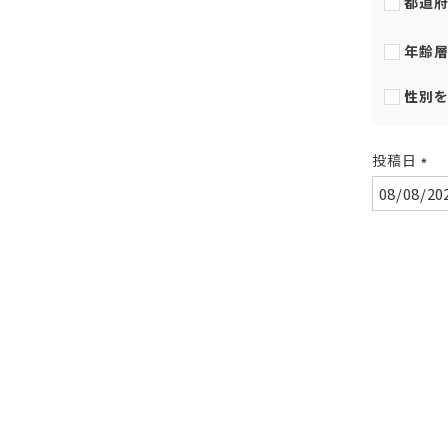
都道
年齢
性別
投稿日
(必
須)