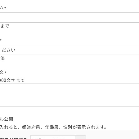
ム
(必
須)
字まで
(必
須)
評価
文
000文字まで
(必
須)
ル公開
入れると、都道府県、年齢層、性別が表示されます。