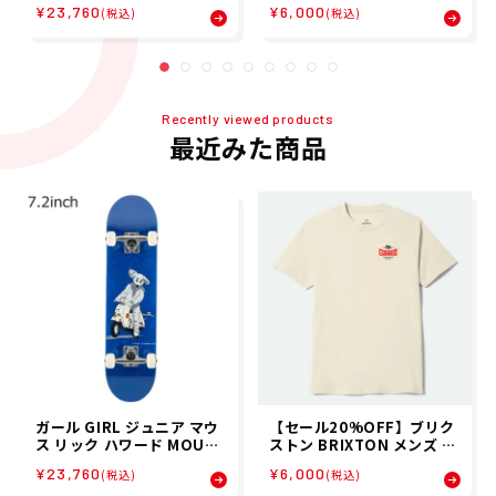
¥23,760
¥6,000
ード コンプリート G4924-
STD 17496 26SP
(税込)
(税込)
2
Recently viewed products
最近みた商品
ガール GIRL ジュニア マウ
【セール20%OFF】ブリク
ス リック ハワード MOUSE
ストン BRIXTON メンズ 半
RICK HOWARD スケートボ
袖 Tシャツ PINNACLE S/S
¥23,760
¥6,000
(税込)
(税込)
ード コンプリート G4924-
STD 17496 26SP