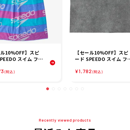
ル10%OFF】スピ
【セール10%OFF】スピ
SPEEDO スイム フィ
ード SPEEDO スイム フ
ス 競泳 タオル スタ
ットネス 競泳 セームタ
73
¥1,782
ボーダー ラップ タオ
ル 吸水 速乾 Micro セー
(税込)
(税込)
ck Border Wrap T
タオル M SE62003-GY
SE62502-PU
Recently viewed products