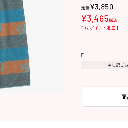
¥
3,850
¥
3,465
税込
[
32
ポイント進呈 ]
F
申し訳ご
商