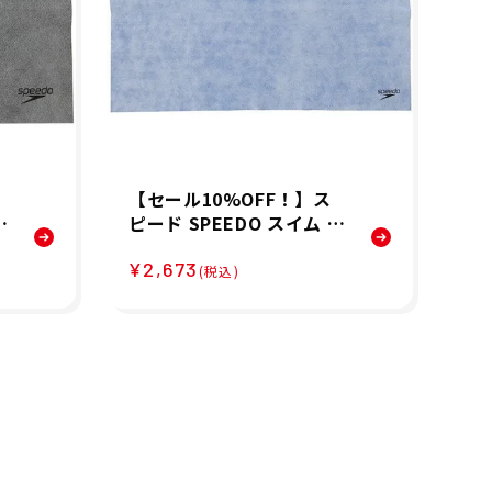
【セール10%OFF！】ス
【
ィ
ピード SPEEDO スイム フ
ー
オ
ィットネス 競泳 セームタ
ッ
¥2,673
¥1
ム
オル 吸水 速乾 Micro セー
ル 
(税込)
ム タオル L SE62002-BL
タオ