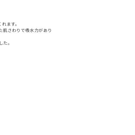
くれます。
した肌さわりで吸水力があり
した。