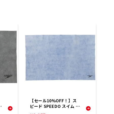
【セール10%OFF！】ス
【
ィ
ピード SPEEDO スイム フ
ー
オ
ィットネス 競泳 セームタ
ッ