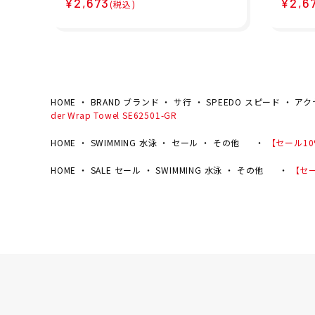
¥2,673
¥2,6
(税込)
ル 吸水 速乾 Micro セーム
ック 
タオル L SE62002-YE
ル Sta
owel 
HOME
BRAND ブランド
サ行
SPEEDO スピード
アク
der Wrap Towel SE62501-GR
HOME
SWIMMING 水泳
セール
その他
【セール10%
HOME
SALE セール
SWIMMING 水泳
その他
【セール