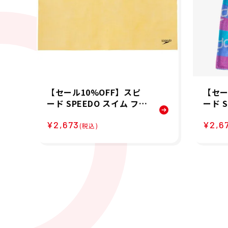
【セール10%OFF】スピ
【セー
ード SPEEDO スイム フィ
ード 
ットネス 競泳 セームタオ
ットネ
¥2,673
¥2,6
ル 吸水 速乾 Micro セーム
ック 
(税込)
タオル L SE62002-YE
ル Sta
owel 