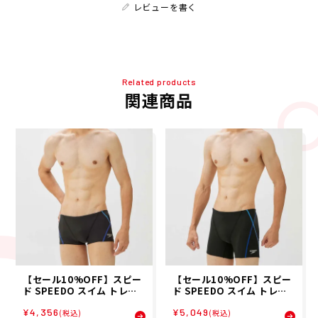
レビューを書く
Related products
関連商品
【セール10%OFF】スピー
【セール10%OFF】スピー
ド SPEEDO スイム トレー
ド SPEEDO スイム トレー
ニング 競泳 水着 プッシュ
ニング 競泳 水着 プッシュ
¥4,356
¥5,049
アップ ターンズ ボックス P
アップ ターンズ ハーフ ボッ
(税込)
(税込)