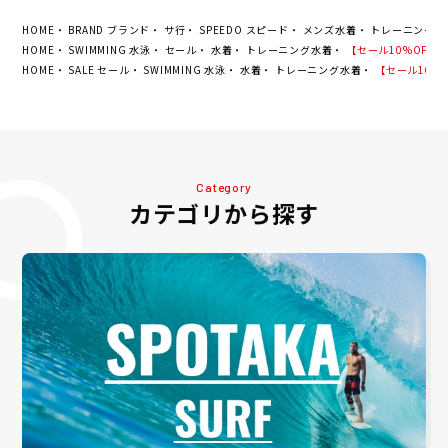
夏
男性 23S1 春夏
HOME
BRAND ブランド
サ行
SPEEDO スピード
メンズ水着
トレーニング水
HOME
SWIMMING 水泳
セール
水着
トレーニング水着
【セール10%OFF】スピ
HOME
SALE セール
SWIMMING 水泳
水着
トレーニング水着
【セール10%OF
Category
カテゴリから探す