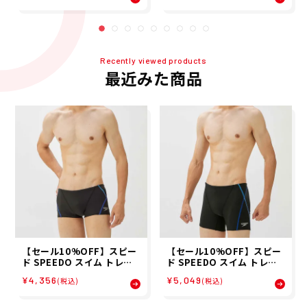
ush Up TurnS Box ST523
クス Push Up TurnS Half
01-BL メンズ 男性 23S1 春
Box ST52302-BL メンズ
夏
男性 23S1 春夏
Recently viewed products
最近みた商品
【セール10%OFF】スピー
【セール10%OFF】スピー
ド SPEEDO スイム トレー
ド SPEEDO スイム トレー
ニング 競泳 水着 プッシュ
ニング 競泳 水着 プッシュ
¥4,356
¥5,049
(税込)
(税込)
アップ ターンズ ボックス P
アップ ターンズ ハーフ ボッ
ush Up TurnS Box ST523
クス Push Up TurnS Half
01-BL メンズ 男性 23S1 春
Box ST52302-BL メンズ