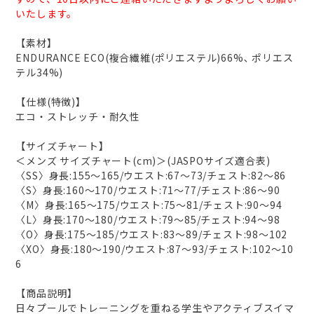
いたします。
【素材】
ENDURANCE ECO(複合繊維(ポリエステル)66%､ ポリエス
テル34%)
【仕様(特徴)】
エコ・ストレッチ・耐久性
【サイズチャート】
＜メンズ サイズチャート(cm)＞(JASPOサイズ適合表)
〈SS〉身長:155～165/ウエスト:67～73/チェスト:82～86
〈S〉身長:160～170/ウエスト:71～77/チェスト:86～90
〈M〉身長:165～175/ウエスト:75～81/チェスト:90～94
〈L〉身長:170～180/ウエスト:79～85/チェスト:94～98
〈O〉身長:175～185/ウエスト:83～89/チェスト:98～102
〈XO〉身長:180～190/ウエスト:87～93/チェスト:102～10
6
【商品説明】
日々プールでトレーニングを重ねる学生やアクティブスイマ