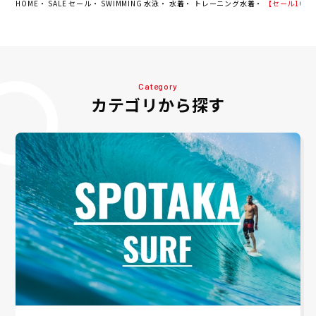
HOME
SALE セール
SWIMMING 水泳
水着
トレーニング水着
【セール10%OF
Category
カテゴリから探す