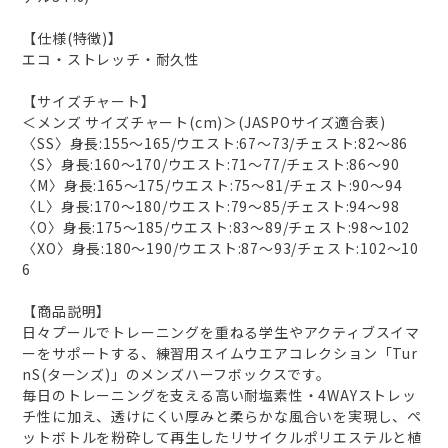
【仕様(特徴)】
エコ・ストレッチ・耐久性
【サイズチャート】
＜メンズ サイズチャート(cm)＞(JASPOサイズ適合表)
〈SS〉身長:155～165/ウエスト:67～73/チェスト:82～86
〈S〉身長:160～170/ウエスト:71～77/チェスト:86～90
〈M〉身長:165～175/ウエスト:75～81/チェスト:90～94
〈L〉身長:170～180/ウエスト:79～85/チェスト:94～98
〈O〉身長:175～185/ウエスト:83～89/チェスト:98～102
〈XO〉身長:180～190/ウエスト:87～93/チェスト:102～10
6
【商品説明】
日々プールでトレーニングを重ねる学生やアクティブスイマ
ーをサポートする、練習用スイムウエアコレクション「Tur
nS(ターンズ)」のメンズハーフボックスです。
毎日のトレーニングを支える高い耐塩素性・4WAYストレッ
チ性に加え、透けにくい厚みと柔らかな風合いを実現し、ペ
ットボトルを粉砕して再生したリサイクルポリエステルと植