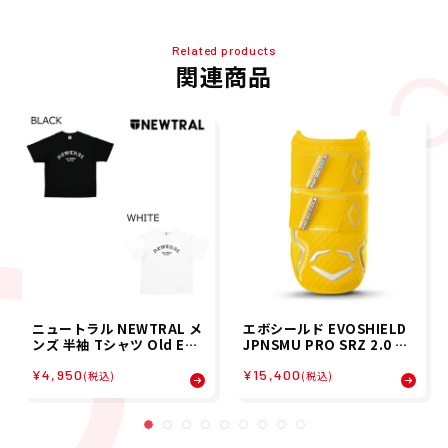
Related products
関連商品
ニュートラル NEWTRAL メ
エボシールド EVOSHIELD
ンズ 半袖 Tシャツ Old Eng
JPNSMU PRO SRZ 2.0 ダ
lish logTEE NT2262014 2
ブルストラップエルボー 右
¥4,950
¥15,400
6SP
打者 左打者 兼用 野球 ソフ
(税込)
(税込)
トボール プロテクター WB5
7776 26SP