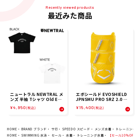
Recently viewed products
最近みた商品
ニュートラル NEWTRAL メ
エボシールド EVOSHIELD
ンズ 半袖 Tシャツ Old Eng
JPNSMU PRO SRZ 2.0 ダ
lish logTEE NT2262014 2
ブルストラップエルボー 右
¥4,950
¥15,400
(税込)
(税込)
6SP
打者 左打者 兼用 野球 ソフ
トボール プロテクター WB5
7776 26SP
HOME
BRAND ブランド
サ行
SPEEDO スピード
メンズ水着
トレーニング水
HOME
SWIMMING 水泳
セール
水着
トレーニング水着
【セール10%OFF】スピ