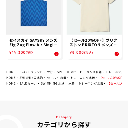
セイスカイ SAYSKY メンズ
【セール20%OFF】ブリク
Zig Zag Flow Air Singlet
ストン BRIXTON メンズ 半
ノースリーブ SM30022C1
袖 Tシャツ PINNACLE S/S
¥14,300
¥6,000
(税込)
(税込)
063 26SP
STD 17496 26SP
HOME
BRAND ブランド
サ行
SPEEDO スピード
メンズ水着
トレーニング水
HOME
SWIMMING 水泳
セール
水着
トレーニング水着
【セール10%OFF】ス
HOME
SALE セール
SWIMMING 水泳
水着
トレーニング水着
【セール10%OF
Category
カテゴリから探す