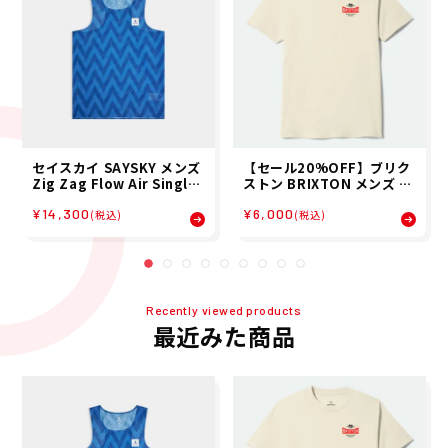
セイスカイ SAYSKY メンズ
【セール20%OFF】ブリク
Zig Zag Flow Air Singlet
ストン BRIXTON メンズ 半
ノースリーブ SM30022C1
袖 Tシャツ PINNACLE S/S
¥14,300
¥6,000
063 26SP
STD 17496 26SP
(税込)
(税込)
Recently viewed products
最近みた商品