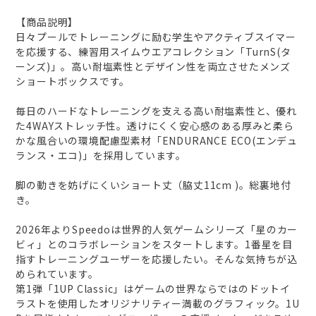
【商品説明】
日々プールでトレーニングに励む学生やアクティブスイマー
を応援する、練習用スイムウエアコレクション「TurnS(タ
ーンズ)」。高い耐塩素性とデザイン性を両立させたメンズ
ショートボックスです。
毎日のハードなトレーニングを支える高い耐塩素性と、優れ
た4WAYストレッチ性。透けにくく安心感のある厚みと柔ら
かな風合いの環境配慮型素材「ENDURANCE ECO(エンデュ
ランス・エコ)」を採用しています。
脚の動きを妨げにくいショート丈（脇丈11cm )。総裏地付
き。
2026年よりSpeedoは世界的人気ゲームシリーズ「星のカー
ビィ」とのコラボレーションをスタートします。1番星を目
指すトレーニングユーザーを応援したい。そんな気持ちが込
められています。
第1弾「1UP Classic」はゲームの世界ならではのドットイ
ラストを使用したオリジナリティー満載のグラフィック。1U