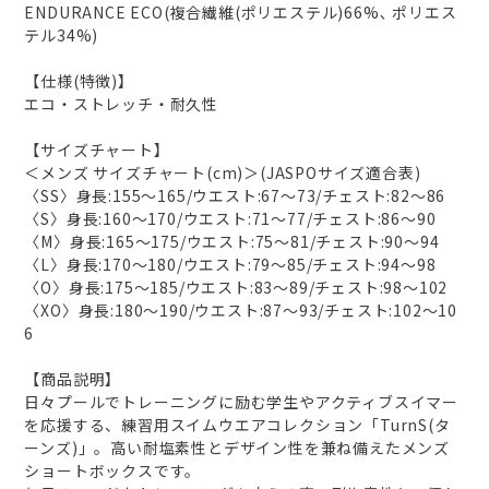
ENDURANCE ECO(複合繊維(ポリエステル)66%､ ポリエス
テル34%)
【仕様(特徴)】
エコ・ストレッチ・耐久性
【サイズチャート】
＜メンズ サイズチャート(cm)＞(JASPOサイズ適合表)
〈SS〉身長:155～165/ウエスト:67～73/チェスト:82～86
〈S〉身長:160～170/ウエスト:71～77/チェスト:86～90
〈M〉身長:165～175/ウエスト:75～81/チェスト:90～94
〈L〉身長:170～180/ウエスト:79～85/チェスト:94～98
〈O〉身長:175～185/ウエスト:83～89/チェスト:98～102
〈XO〉身長:180～190/ウエスト:87～93/チェスト:102～10
6
【商品説明】
日々プールでトレーニングに励む学生やアクティブスイマー
を応援する、練習用スイムウエアコレクション「TurnS(タ
ーンズ)」。高い耐塩素性とデザイン性を兼ね備えたメンズ
ショートボックスです。