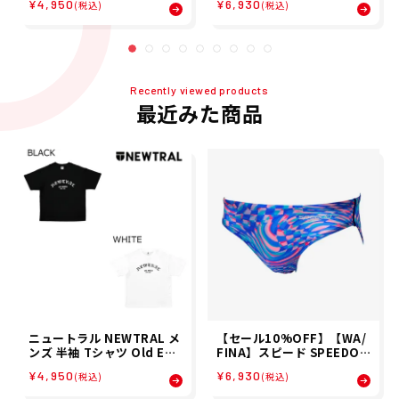
¥4,950
¥6,930
6SP
ューショートブーン スイム
(税込)
(税込)
競泳 水着 SC42607F-BL 2
6S1
Recently viewed products
最近みた商品
ニュートラル NEWTRAL メ
【セール10%OFF】【WA/
ンズ 半袖 Tシャツ Old Eng
FINA】スピード SPEEDO
lish logTEE NT2262014 2
メンズ フレックスシグマ ニ
¥4,950
¥6,930
(税込)
(税込)
6SP
ューショートブーン スイム
競泳 水着 SC42607F-BL 2