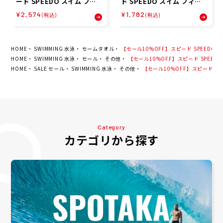
ード SPEEDO スイム フィ
ド SPEEDO スイム フィッ
ットネス 競泳 セームタオル
トネス 競泳 セームタオル 吸
¥2,574
¥1,782
(税込)
(税込)
吸水 速乾 タオル マイクロ
水 速乾 Micro セーム タオ
セーム タオル L Micro セー
ル M SE62003-BL
ムタオル L SE62002W-GY
HOME
SWIMMING 水泳
セームタオル
【セール10%OFF】スピード SPEEDO ス
HOME
SWIMMING 水泳
セール
その他
【セール10%OFF】スピード SPEEDO 
HOME
SALE セール
SWIMMING 水泳
その他
【セール10%OFF】スピード SPE
Category
カテゴリから探す