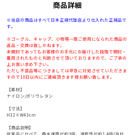
商品詳細
※当店の商品はすべて日本正規代理店より仕入れた正規品で
す。
※ゴーグル、キャップ、小物等一度ご使用になられた商品の
返品・交換は致しかねます。
未開封であってもお客様のお手元にお届けした段階で開封・
着用されたものと判断させて頂いておりますので、ご了承の
上お買い求め下さい。
ただし不良品等につきましては早急に対処させていただきま
すので10日以内にご連絡頂きます様お願い致します。
【素材】
ナイロン/ポリウレタン
【寸法】
H32×W43cm
【商品説明】
従来品に比べて、吸水速度が約3倍、速乾性が約1.4倍(当社