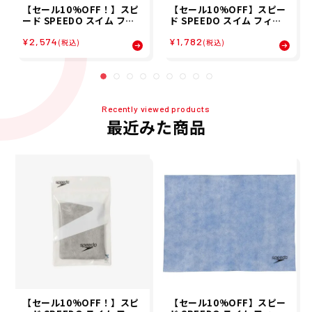
【セール10%OFF！】スピ
【セール10%OFF】スピー
ード SPEEDO スイム フィ
ド SPEEDO スイム フィッ
ットネス 競泳 セームタオル
トネス 競泳 セームタオル 吸
¥2,574
¥1,782
吸水 速乾 タオル マイクロ
水 速乾 Micro セーム タオ
(税込)
(税込)
セーム タオル L Micro セー
ル M SE62003-BL
ムタオル L SE62002W-GY
Recently viewed products
最近みた商品
【セール10%OFF！】スピ
【セール10%OFF】スピー