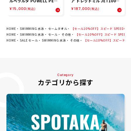
ルペラルタ POWELL PERA
ア トレッドミル JET100+B
LTA スケボー スケートボー
K(BT) RVJF-20121BK-1B
¥15,000
¥187,000
(税込)
(税込)
ド ウェア アウター ジャケッ
T Reebok
ト バト ラット ジャケット V
ato Rat OG Jacket 5202
53102 メンズ 男性 25FA 秋
冬
HOME
SWIMMING 水泳
セームタオル
【セール10%OFF】スピード SPEEDO スイ
HOME
SWIMMING 水泳
セール
その他
【セール10%OFF】スピード SPEEDO 
HOME
SALE セール
SWIMMING 水泳
その他
【セール10%OFF】スピード SPEE
Category
カテゴリから探す