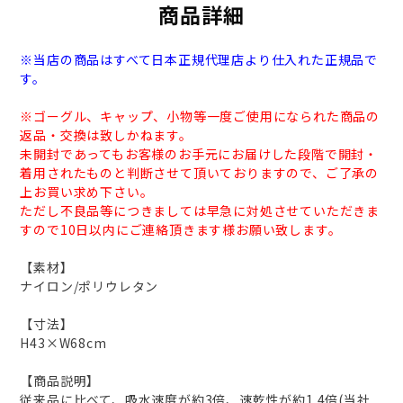
商品詳細
※当店の商品はすべて日本正規代理店より仕入れた正規品で
す。
※ゴーグル、キャップ、小物等一度ご使用になられた商品の
返品・交換は致しかねます。
未開封であってもお客様のお手元にお届けした段階で開封・
着用されたものと判断させて頂いておりますので、ご了承の
上お買い求め下さい。
ただし不良品等につきましては早急に対処させていただきま
すので10日以内にご連絡頂きます様お願い致します。
【素材】
ナイロン/ポリウレタン
【寸法】
H43×W68cm
【商品説明】
従来品に比べて、吸水速度が約3倍、速乾性が約1.4倍(当社