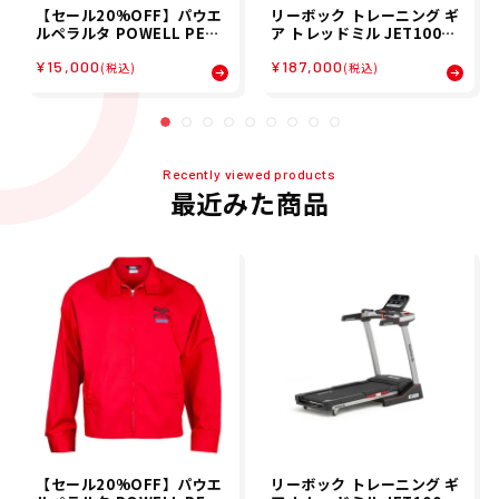
【セール20%OFF】パウエ
リーボック トレーニング ギ
ルペラルタ POWELL PERA
ア トレッドミル JET100+B
LTA スケボー スケートボー
K(BT) RVJF-20121BK-1B
¥15,000
¥187,000
ド ウェア アウター ジャケッ
T Reebok
(税込)
(税込)
ト バト ラット ジャケット V
ato Rat OG Jacket 5202
53102 メンズ 男性 25FA 秋
冬
Recently viewed products
最近みた商品
【セール20%OFF】パウエ
リーボック トレーニング ギ