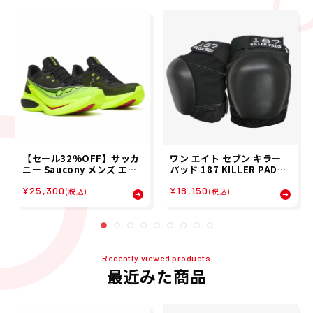
【セール32%OFF】サッカ
ワン エイト セブン キラー
ニー Saucony メンズ エン
パッド 187 KILLER PADS
ドルフィン プロ 5 ENDORP
スケボー スケートボード プ
¥25,300
¥18,150
HIN PRO 5 ランニング シ
ロテクター ニー パッド 膝 P
(税込)
(税込)
ューズ S21064-130 26SP
RO KNEE PADS 01210670
00301
Recently viewed products
最近みた商品