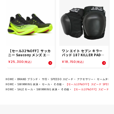
【セール32%OFF】サッカ
ワン エイト セブン キラー
ニー Saucony メンズ エン
パッド 187 KILLER PADS
ドルフィン プロ 5 ENDORP
スケボー スケートボード プ
¥25,300
¥18,150
(税込)
(税込)
HIN PRO 5 ランニング シ
ロテクター ニー パッド 膝 P
ューズ S21064-130 26SP
RO KNEE PADS 01210670
00301
HOME
BRAND ブランド
サ行
SPEEDO スピード
アクセサリー
セームタオル
HOME
SWIMMING 水泳
セール
その他
【セール10%OFF】スピード SPEEDO 
HOME
SALE セール
SWIMMING 水泳
その他
【セール10%OFF】スピード SPE