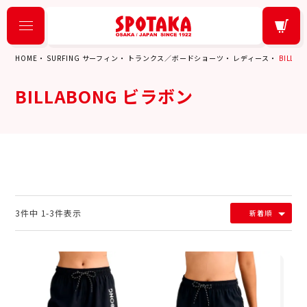
HOME
SURFING サーフィン
トランクス／ボードショーツ
レディース
BILLA
BILLABONG ビラボン
3
件中
1
-
3
件表示
新着順