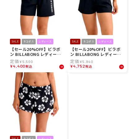
SALE
ネコポス
レディース
SALE
ネコポス
レディース
【セール20%OFF】ビラボ
【セール20%OFF】ビラボ
ン BILLABONG レディース
ン BILLABONG レディース
ボードショーツ トランクス
ボードショーツ トランクス
¥
5,500
¥
5,940
MIDDLE ロゴ ボードショー
SIDE LOGO TAPE SOLID B
¥
4,400
¥
4,752
税込
税込
ツ BG013505 26SP
G013503 26SP
SALE
ネコポス
レディース