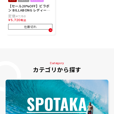
【セール20%OFF】ビラボ
ン BILLABONG レディース
ボードショーツ トランクス
¥
7,150
DES TROPIQUES SHORT B
¥
5,720
税込
G013500 26SP
在庫切れ
Category
カテゴリから探す