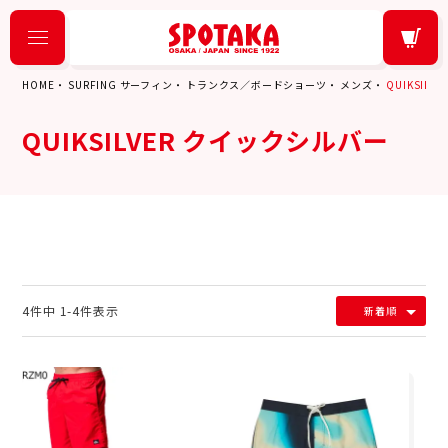
HOME
SURFING サーフィン
トランクス／ボードショーツ
メンズ
QUIKSIL
QUIKSILVER クイックシルバー
4
件中
1
-
4
件表示
新着順