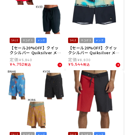
SALE
ネコポス
メンズ
SALE
ネコポス
メンズ
【セール20%OFF】クイッ
【セール20%OFF】クイッ
クシルバー Quiksilver メン
クシルバー Quiksilver メン
ズ ボードショーツ トランク
ズ ボードショーツ トランク
¥
5,940
¥
6,930
ス EVERYDAY SOLID VOLL
ス EVERYDAY HALF JAM 19
¥
4,752
¥
5,544
税込
税込
EY 19 EQYJV04137 26SP
EQYBS04929 26SP
SALE
ネコポス
メンズ
SALE
ネコポス
メンズ