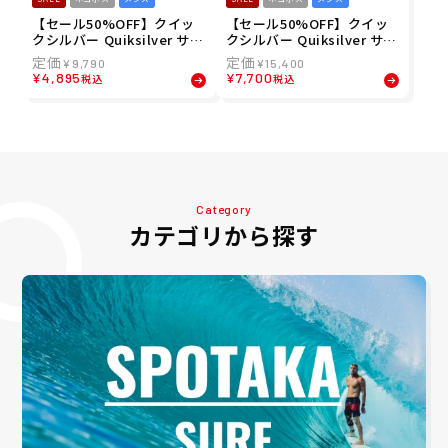
【セール50%OFF】クイッ
【セール50%OFF】クイッ
クシルバー Quiksilver サー
クシルバー Quiksilver サー
フィン サーフ 水着 ボードシ
フィン サーフ 水着 ボードシ
¥
9,790
¥
15,400
ョーツ トランクス 海パン S
ョーツ トランクス 海パン HI
¥
4,895
¥
7,700
税込
税込
URFSILK STRAIGHT LEG 1
GHLINE PRO STRAIGHT V2
9 AQYBS03646 メンズ 男性
19 AQYBS03662 メンズ 男
24SP 春夏
性 24SP 春夏
Category
カテゴリから探す