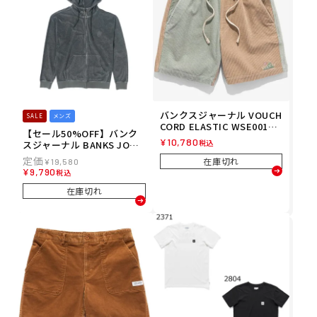
バンクスジャーナル VOUCH
SALE
メンズ
CORD ELASTIC WSE0019
【セール50%OFF】バンク
サーフ ウェア メンズ
¥
10,780
税込
スジャーナル BANKS JOUR
NAL サーフィン サーフ ウェ
在庫切れ
¥
19,580
ア スウェット パーカー PIG
¥
9,790
税込
MENT PILE HOODY BK251
MFL03 メンズ 男性 25SP 春
在庫切れ
夏