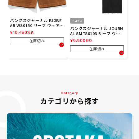
バンクスジャーナル BIGBE
ネコポス
AR WS0150 サーフ ウェア
バンクスジャーナル JOURN
メンズ
¥
10,450
税込
AL SMTS0103 サーフ ウェ
ア メンズ
¥
5,500
在庫切れ
税込
在庫切れ
Category
カテゴリから探す