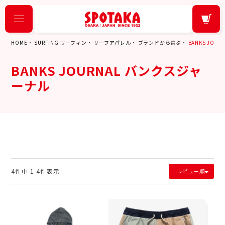
HOME
SURFING サーフィン
サーフアパレル
ブランドから選ぶ
BANKS JOU
BANKS JOURNAL バンクスジャ
ーナル
4
件中
1
-
4
件表示
レビュー順