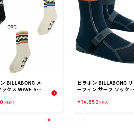
 BILLABONG メ
ビラボン BILLABONG サ
ソックス WAVE SOC
ーフィン サーフ ソック
011946 26SP
ブーツ GRAPHENE CUR
80
¥14,850
ING SOC BF018900 メ
(税込)
(税込)
ズ レディース ユニセッ
ス 25FW