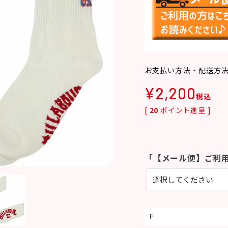
お支払い方法・配送方
¥
2,200
税込
[
20
ポイント進呈 ]
「【メール便】ご利
F