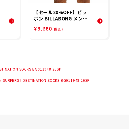
【セール20%OFF】ビラ
ビラ
ス
ボン BILLABONG メンズ
デ
V
ボードショーツ トランク
OC
¥8,360
¥1
(税込)
ン
ス GOOD TIMES PRO BG
ク
011511
NATION SOCKS BG011948 26SP
URFERS】DESTINATION SOCKS BG011948 26SP