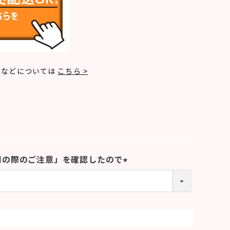
法などについては
こちら >
用の際のご注意」を確認したので
(
必
須
)