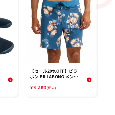
【セール20%OFF】ビラ
ビラ
ス
ボン BILLABONG メンズ
デ
V
ボードショーツ トランク
OC
¥8,360
¥1
ン
ス GOOD TIMES PRO BG
(税込)
ク
011511