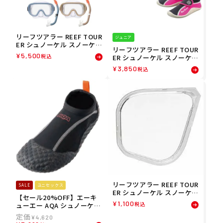
リーフツアラー REEF TOUR
ジュニア
ER シュノーケル スノーケル
リーフツアラー REEF TOUR
シリコーン製マスク＆弁付
¥
5,500
税込
ER シュノーケル スノーケル
きWガードスノーケル 大人
マリン シューズ RBW3022
用2点 シュノーケリングセッ
¥
3,850
税込
ジュニア キッズ 子ども 男の
ト RC0117 メンズ レディー
子 女の子
ス ユニセックス
リーフツアラー REEF TOUR
SALE
ユニセックス
ER シュノーケル スノーケル
【セール20%OFF】エーキ
水中マスク用 度付レンズ RA
¥
1,100
税込
ューエー AQA シュノーケル
0507
スノーケル シューズ III KW-
¥
4,620
4472N-BK マリン シューズ