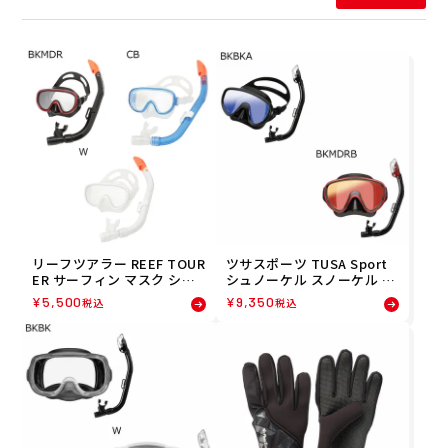
リーフツアラー REEF TOUR
ツサスポーツ TUSA Sport
ER サーフィン マスク シュ
シュノーケル スノーケル シ
ノーケリング 2点セット RC
ュノーケリングセット2点
¥
5,500
¥
9,350
税込
税込
0110
(大人用) UC0118M メンズ
レディース ユニセックス