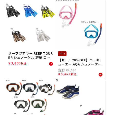
リーフツアラー REEF TOUR
SALE
ER シュノーケル 軽量 コン
【セール20%OFF】エーキ
パクト ストラップ フィン R
¥
3,630
税込
ューエー AQA シュノーケル
F0106
スノーケル スノーケリング
¥
4,180
SET アコUV&ビキシーVラ
¥
3,344
税込
イトIII 2点SET KZ-9101 ジ
ュニア キッズ 子ども 男の子
女の子