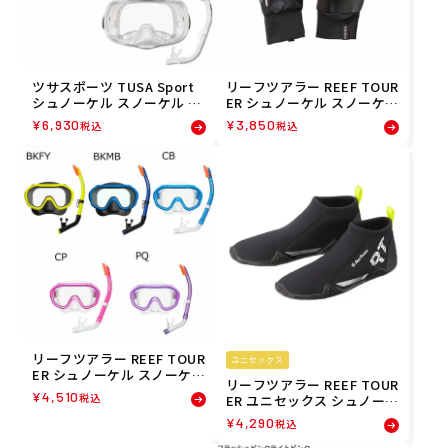
ツサスポーツ TUSA Sport
リーフツアラー REEF TOUR
シュノーケル スノーケル シ
ER シュノーケル スノーケル
ュノーケリングセット2点
マリン グローブ 大人用 RA0
¥
6,930
¥
3,850
税込
税込
(大人用) UC0109 メンズ レ
203 メンズ レディース ユニ
ディース ユニセックス
セックス
リーフツアラー REEF TOUR
ユニセックス
ER シュノーケル スノーケル
リーフツアラー REEF TOUR
シュノーケリング 2点セット
¥
4,510
税込
ER ユニセックス シュノーケ
RC0210 ジュニア キッズ 子
ル マリン シューズ RA0107
ども 男の子 女の子
¥
4,290
税込