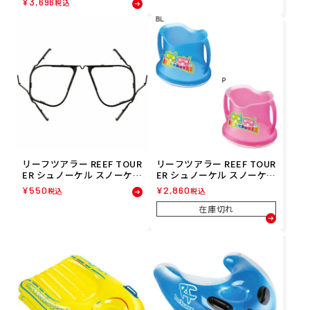
¥
3,696
税込
メンズ レディース ユニセッ
クス
リーフツアラー REEF TOUR
リーフツアラー REEF TOUR
ER シュノーケル スノーケル
ER シュノーケル スノーケル
水中マスク用 インナーフレ
ワイドビュー スコープ RA0
¥
550
¥
2,860
税込
税込
ーム RA0508
506
在庫切れ