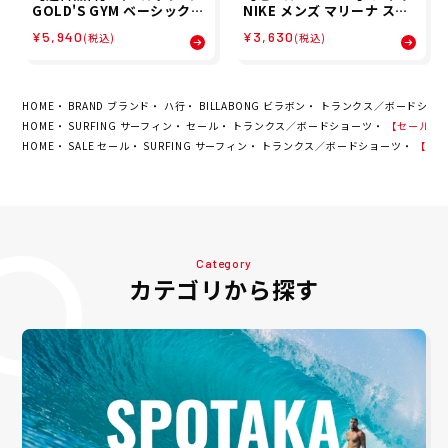
GOLD'S GYM ベーシックス
NIKE メンズ マリーナ スポ
ウェットシャツ 80's ジム
ーツサンダル ビーチサンダ
¥5,940
¥3,630
(税込)
(税込)
フィットネス トレーニング
ル IH2380-001 26FA
ウェア スウェット トレーナ
ー G6180
HOME
BRAND ブランド
ハ行
BILLABONG ビラボン
トランクス／ボードショ
HOME
SURFING サーフィン
セール
トランクス／ボードショーツ
【セール50%O
HOME
SALE セール
SURFING サーフィン
トランクス／ボードショーツ
【セール
Category
カテゴリから探す