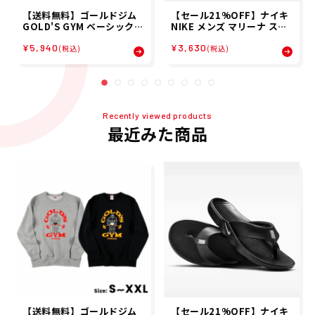
【送料無料】ゴールドジム
【セール21%OFF】ナイキ
GOLD'S GYM ベーシックス
NIKE メンズ マリーナ スポ
ウェットシャツ 80's ジム
ーツサンダル ビーチサンダ
¥5,940
¥3,630
フィットネス トレーニング
ル IH2380-001 26FA
(税込)
(税込)
ウェア スウェット トレーナ
ー G6180
Recently viewed products
最近みた商品
【送料無料】ゴールドジム
【セール21%OFF】ナイキ