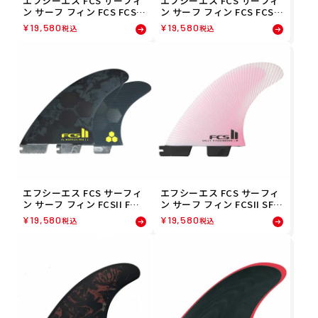
エフシーエス FCS サーフィ
エフシーエス FCS サーフィ
ン サーフ フィン FCS FCSII
ン サーフ フィン FCS FCSII
GM PC AC BLUE TRI SET X
GM PC AC FIRE TRI SET L
¥
19,580
¥
19,580
税込
税込
L FGMX-PC01-XL-TSR
FGML-PC02-LG-TSR
エフシーエス FCS サーフィ
エフシーエス FCS サーフィ
ン サーフ フィン FCSII FT P
ン サーフ フィン FCSII SF P
G TRI FIN FFTL-PG01-LG-T
C DUSTY PINK TRI FIN SET
¥
19,580
¥
19,580
税込
税込
SR
M FSFM-PC03-MD-TSR