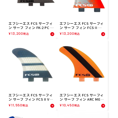
エフシーエス FCS サーフィ
エフシーエス FCS サーフィ
ン サーフ フィン FK-2 PC FI
ン サーフ フィン FCS II エ
SH KEEL TWIN FINS 1113-
スピーシー3 スラスターセッ
¥
13,200
¥
13,200
税込
税込
148-04-R
ト S レッド PC03-143-00-R
エフシーエス FCS サーフィ
エフシーエス FCS サーフィ
ン サーフ フィン FCS II V2
ン サーフ フィン ARC MEDI
ピーシースラスター セット
UM PC TRI FIN SET 1172-1
¥
11,550
¥
10,450
税込
税込
M 1120-156-00-R
62-00-R