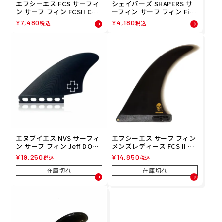
エフシーエス FCS サーフィ
シェイパーズ SHAPERS サ
ン サーフ フィン FCSII CAR
ーフィン サーフ フィン Fib
VER NG EUCALY QUAD REA
erflex FCS FF-FCS
¥
7,480
¥
4,180
税込
税込
R M FCAR-NG05-MD-RSR
エヌブイエス NVS サーフィ
エフシーエス サーフ フィン
ン サーフ フィン Jeff DOC
メンズレディース FCS II ク
Lausch Triple T Keel (Sin
リステンソン 9.0 PG ブラッ
¥
19,250
¥
14,850
税込
税込
gle Tab) 05249006
ク FCHR-PG01 FCS
在庫切れ
在庫切れ