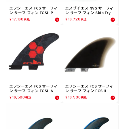
エフシーエス FCS サーフィ
エヌブイエス NVS サーフィ
ン サーフ フィン FCSII PER
ン サーフ フィン Skip Frye
FORMER PC TRA/BLU TRI
7.5 Single Fin 05240001
¥
17,160
¥
16,720
税込
税込
M FPER-PC06-MD-TSR
エフシーエス FCS サーフィ
エフシーエス FCS サーフィ
ン サーフ フィン FCSII AM
ン サーフ フィン FCS II ク
PC RED TRI SET S FAMS-P
リステンソン キールツイン
¥
16,500
¥
16,500
税込
税込
C04-SMTSR
セット PG ブラック FCHR-P
G02-XL-SSR