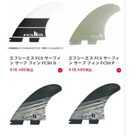
エフシーエス FCS サーフィ
エフシーエス FCS サーフィ
ン サーフ フィン FCSII DHD
ン サーフ フィン FCSII PO
PC TRI FIN L FDHL-PC02-L
WER TWIN＋1PG FIN CLR
¥
18,480
¥
18,480
税込
税込
G-TSR
S-M FPTX-PG02-MD-TSR