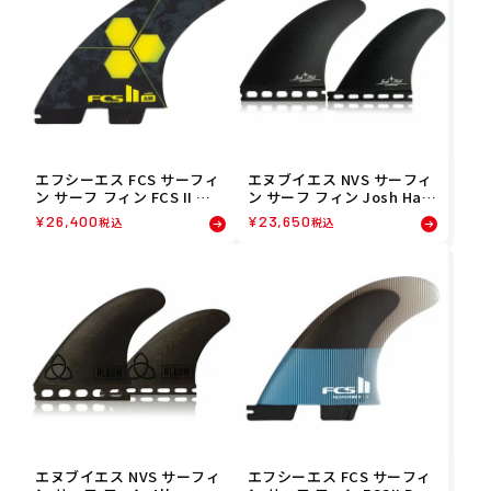
エフシーエス FCS サーフィ
エヌブイエス NVS サーフィ
ン サーフ フィン FCS II エ
ン サーフ フィン Josh Hall
ーエム パフォーマンスコア
Quad Fin (Single Tab) 05
¥
26,400
¥
23,650
税込
税込
トライクアッドセット L イ
243001
エロー FAML-PC04-LGFSR
エヌブイエス NVS サーフィ
エフシーエス FCS サーフィ