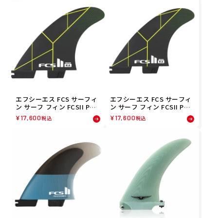
エフシーエス FCS サーフィ
エフシーエス FCS サーフィ
ン サーフ フィン FCSII PC K
ン サーフ フィン FCSII PC K
OLOHE ANDINO TRI FINS L
OLOHE ANDINO TRI FINS
¥
17,600
¥
17,600
税込
税込
BLACK/ACID FKAL-PC06-L
M BLACK/ACID FKAM-PC06
G-TSR
-MD-TSR