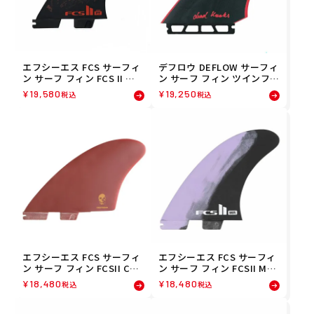
エフシーエス FCS サーフィ
デフロウ DEFLOW サーフィ
ン サーフ フィン FCS II フ
ン サーフ フィン ツインフィ
ィリッペトレド パフォーマ
ン DEADKOOKS DEADKOO
¥
19,580
¥
19,250
税込
税込
ンスコア エアコア スラスタ
KS UTOPIA TWIN 8436599
ーセット ブラック/レッド L
310541
FFTL-PC05-LG-TSR
エフシーエス FCS サーフィ
エフシーエス FCS サーフィ
ン サーフ フィン FCSII CHR
ン サーフ フィン FCSII MR
ISTENSON PG KEEL FIN RE
(マークリチャーズ)PC LAV
¥
18,480
¥
18,480
税込
税込
D FCHR-PG03-XL-SSR
ENDER/BLK TRI XL FMRX-
PC06-XL-TSR