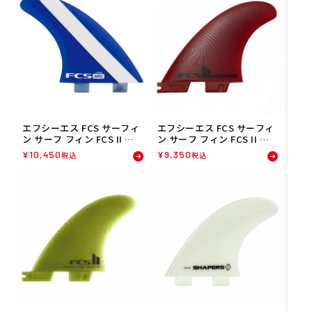
エフシーエス FCS サーフィ
エフシーエス FCS サーフィ
ン サーフ フィン FCS II エ
ン サーフ フィン FCS II ア
ーアールシー パフォーマン
クセラレーター ネオグラス
¥
10,450
¥
9,350
税込
税込
スコア スラスターセット L
スラスターセット M FACC-
1118-160-00-R
NG04-LG-TSR