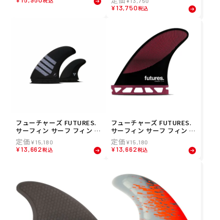
税込
¥
13,750
8.0 FCHR-PG03-LB-80R
0000021174
¥
13,750
税込
フューチャーズ FUTURES.
フューチャーズ FUTURES.
サーフィン サーフ フィン R
サーフィン サーフ フィン R
ASTA TWIN+1 01005131AP
TM HEX P4 BURGUNDY/BL
¥
15,180
¥
15,180
RAS1
ACK 01005131RHP4
¥
13,662
¥
13,662
税込
税込