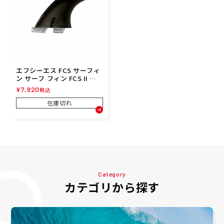
エフシーエス FCS サーフィ
ン サーフ フィン FCS II ソ
フトフレックス スラスター
¥
7,920
税込
セット M FSFT-SF01-MD-T
SR
在庫切れ
Category
カテゴリから探す