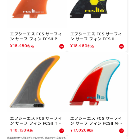
エフシーエス FCS サーフィ
エフシーエス FCS サーフィ
ン サーフ フィン FCSII PO
ン サーフ フィン FCS II エ
WER TWIN＋1PG FIN PICA
ーエム パフォーマンスコア
¥
18,480
¥
18,480
税込
税込
NTE FPTX-PG05-XL-TSR
スラスターセット L イエロ
ー FAML-PC04-LGTSR
エフシーエス FCS サーフィ
エフシーエス FCS サーフィ
ン サーフ フィン FCSII THO
ン サーフ フィン FCSII MR
MAS 10.25 FTHO-PG03-LB-
(マークリチャーズ)FREERI
¥
18,150
¥
17,820
税込
税込
10R
DE PG TWIN FIN XL FMRX-
PG02-XL-SSR