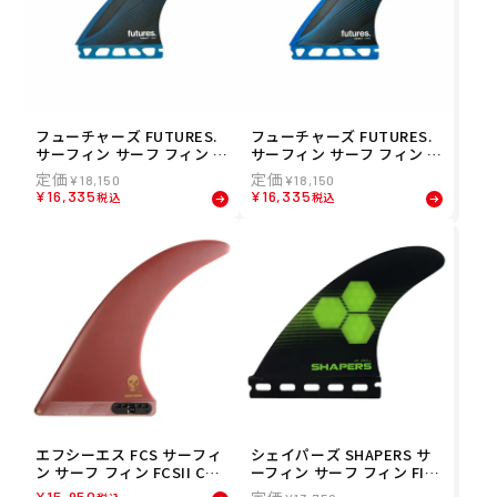
フューチャーズ FUTURES.
フューチャーズ FUTURES.
サーフィン サーフ フィン L
サーフィン サーフ フィン L
EGACY R8 3FIN 01005131R
EGACY R6 3FIN 01005131R
¥
18,150
¥
18,150
HR81
HR61
¥
16,335
¥
16,335
税込
税込
エフシーエス FCS サーフィ
シェイパーズ SHAPERS サ
ン サーフ フィン FCSII CHR
ーフィン サーフ フィン FIN
ISTENSON PG BLOOD RED
S AM CORE LITE 3FIN S 22
¥
15,950