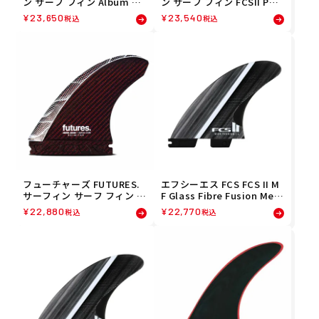
ン サーフ フィン Album Qu
ン サーフ フィン FCSII PER
ad (Single Tab) 05242007
FOEMER PC TRA/BLU QUA
¥
23,650
¥
23,540
税込
税込
D M FPER-PC06-MD-QSR
フューチャーズ FUTURES.
エフシーエス FCS FCS II M
サーフィン サーフ フィン V
F Glass Fibre Fusion Medi
APOR CORE JJF SCIMITAR
um Tri Retail Fins サーフ
¥
22,880
¥
22,770
税込
税込
01005131VPJJFS
ィン フィン FMFM-FF01-M
D-TSR