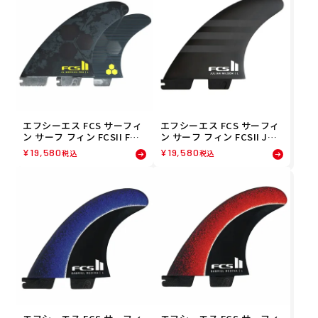
エフシーエス FCS サーフィ
エフシーエス FCS サーフィ
ン サーフ フィン FCSII FT P
ン サーフ フィン FCSII JW
G TRI FIN FFTM-PG01-MD-
PC BLK/BLK TRI FIN L FJW
¥
19,580
¥
19,580
税込
税込
TSR
L-PC07-LG-TSR