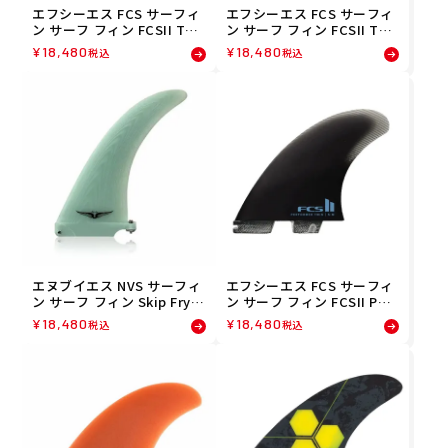
エフシーエス FCS サーフィ
エフシーエス FCS サーフィ
ン サーフ フィン FCSII TOK
ン サーフ フィン FCSII TOK
ORO TRI FINS L FWTL-PC0
ORO TRI FINS M FWTM-PC
¥
18,480
¥
18,480
税込
税込
1-LG-TSR
01-MD-TSR
エヌブイエス NVS サーフィ
エフシーエス FCS サーフィ
ン サーフ フィン Skip Frye
ン サーフ フィン FCSII PER
9.25 Single Fin 05240004
FORMER TWIN＋1PG FIN B
¥
18,480
¥
18,480
税込
税込
LK FPER-PG03-MD-TSR