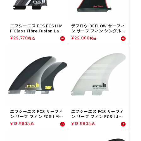
エフシーエス FCS FCS II M
デフロウ DEFLOW サーフィ
F Glass Fibre Fusion Larg
ン サーフ フィン シングルフ
e Tri Retail Fins サーフィ
ィン DEADKOOKS IMPULS
¥
22,770
¥
22,000
税込
税込
ン フィン FMFL-FF01-LG-T
E SINGLE 8436599310329
SR
エフシーエス FCS サーフィ
エフシーエス FCS サーフィ
ン サーフ フィン FCSII MF
ン サーフ フィン FCSII JW
PG TRI FIN FMFL-PG01-LG-
PC WHT/WHT TRI FIN L FJ
¥
19,580
¥
19,580
税込
税込
TSR
WL-PC08-LG-TSR