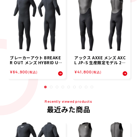
ブレーカーアウト BREAKE
アックス AXXE メンズ AXC
R OUT メンズ HYBRID U-
L JP-S 生産限定モデル 2m
ZIP 限定生産 JP-S 3/2mm
m ロングジョン サーフィン
¥64,900
¥41,800
フルスーツ サーフィン ウエ
ウエットスーツ 2021-26M
(税込)
(税込)
ットスーツ 2121-2126 26
B20 26SU
SP
Recently viewed products
最近みた商品