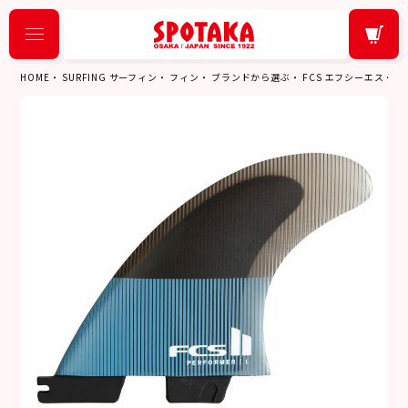
HOME
SURFING サーフィン
フィン
ブランドから選ぶ
FCS エフシーエス
エフ