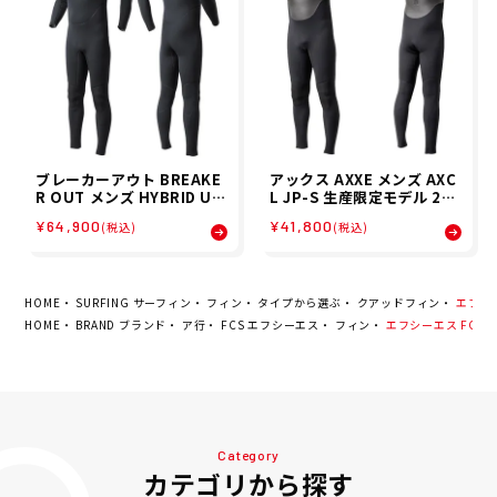
ブレーカーアウト BREAKE
アックス AXXE メンズ AXC
R OUT メンズ HYBRID U-
L JP-S 生産限定モデル 2m
ZIP 限定生産 JP-S 3/2mm
m ロングジョン サーフィン
¥64,900
¥41,800
(税込)
(税込)
フルスーツ サーフィン ウエ
ウエットスーツ 2021-26M
ットスーツ 2121-2126 26
B20 26SU
SP
HOME
SURFING サーフィン
フィン
タイプから選ぶ
クアッドフィン
エフシーエ
HOME
BRAND ブランド
ア行
FCS エフシーエス
フィン
エフシーエス FCS サーフ
Category
カテゴリから探す