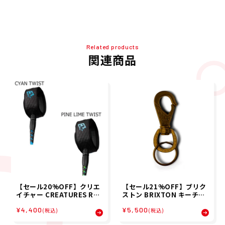
Related products
関連商品
【セール20%OFF】クリエ
【セール21%OFF】ブリク
イチャー CREATURES REL
ストン BRIXTON キーチェ
IANCE 2.0 LITE DUTY 6
ーン SCROLL KEYCHAIN
¥4,400
¥5,500
(1.8mX5mm) ショートボー
05339 26SP
(税込)
(税込)
ド サーフィン リーシュコー