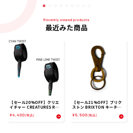
ド 1100226100001
Recently viewed products
最近みた商品
【セール20%OFF】クリエ
【セール21%OFF】ブリク
イチャー CREATURES REL
ストン BRIXTON キーチェ
IANCE 2.0 LITE DUTY 6
ーン SCROLL KEYCHAIN
¥4,400
¥5,500
(税込)
(税込)
(1.8mX5mm) ショートボー
05339 26SP
ド サーフィン リーシュコー
ド 1100226100001