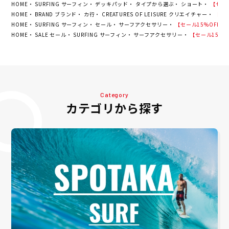
HOME
SURFING サーフィン
デッキパッド
タイプから選ぶ
ショート
【セール1
HOME
BRAND ブランド
カ行
CREATURES OF LEISURE クリエイチャー
【セール
HOME
SURFING サーフィン
セール
サーフアクセサリー
【セール15%OFF】クリエ
HOME
SALE セール
SURFING サーフィン
サーフアクセサリー
【セール15%OFF
Category
カテゴリから探す