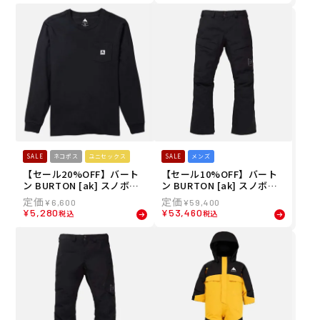
1200 メンズ 男性 25-26
014 メンズ 男性 25-26
SALE
ネコポス
ユニセックス
SALE
メンズ
【セール20%OFF】バート
【セール10%OFF】バート
ン BURTON [ak] スノボー
ン BURTON [ak] スノボー
スノボ スノーボード ウェア
スノボ スノーボード ウェア
¥
6,600
¥
59,400
長袖 Tシャツ ロンT コルフ
パンツ スウォッシュ GORE-
¥
5,280
¥
53,460
税込
税込
ァックス ロング スリーブ T
TEX 2L パンツ 100221 メン
シャツ 203931 メンズ レデ
ズ 男性 25-26
ィース ユニセックス 25-26