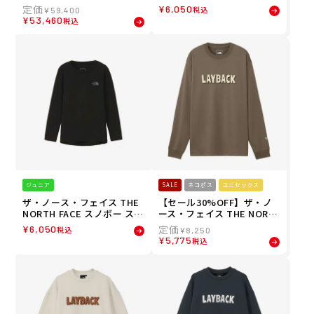
スノボ スノーボード ウェア
ボ スノーボード ウェア ボト
¥
6,050
税込
¥
59,400
パンツ サイクリック GORE-
ムス インナー スパッツ レギ
¥
53,460
税込
TEX 2L パンツ 100001 メン
ンス ホット トラウザース H
ズ 男性 25-26
OT Trousers NUJ62543-K
ジュニア キッズ 子ども 男の
子 女の子 25-26
ジュニア
SALE
ネコポス
ユニセックス
ザ・ノース・フェイス THE
【セール30%OFF】ザ・ノ
NORTH FACE スノボー スノ
ース・フェイス THE NORT
ボ スノーボード ウェア イン
H FACE スノボー スノボ ス
¥
6,050
税込
¥
8,250
ナーシャツ アンダーシャツ
ノーボード ウェア 長袖 Tシ
¥
5,775
税込
ロング スリーブ ホット クル
ャツ ロンT レイバック ライ
ー L/S HOT Crew NUJ6254
ド ティー LAYBACK RIDE T
2-K ジュニア キッズ 子ども
ee NT82410-T メンズ レデ
男の子 女の子 25-26
ィース ユニセックス 25-26