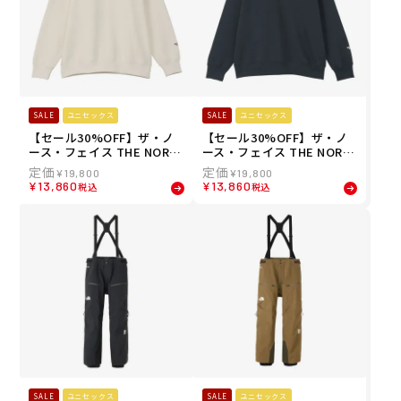
SALE
ユニセックス
SALE
ユニセックス
【セール30%OFF】ザ・ノ
【セール30%OFF】ザ・ノ
ース・フェイス THE NORT
ース・フェイス THE NORT
H FACE スノボー スノボ ス
H FACE スノボー スノボ ス
¥
19,800
¥
19,800
ノーボード ウェア スウェッ
ノーボード ウェア スウェッ
¥
13,860
¥
13,860
税込
税込
ト トレーナー レイバック ク
ト トレーナー レイバック ク
ルー LAYBACK Crew NT62
ルー LAYBACK Crew NT62
511-VW メンズ レディース
511-AG メンズ レディース
ユニセックス 25-26
ユニセックス 25-26
SALE
ユニセックス
SALE
ユニセックス