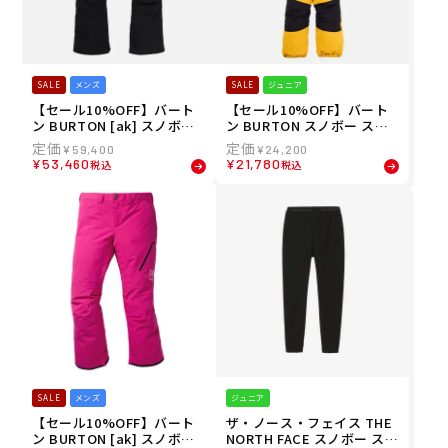
SALE
メンズ
SALE
ジュニア
【セール10%OFF】バート
【セール10%OFF】バート
ン BURTON [ak] スノボー
ン BURTON スノボー スノ
スノボ スノーボード ウェア
ボ スノーボード ウェア ビブ
¥
59,400
¥
24,200
パンツ サイクリック GORE-
パンツ つなぎ トドラー 2L
¥
53,460
¥
21,780
税込
税込
TEX 2L パンツ 100001 メン
ワンピース 221741 ジュニ
ズ 男性 25-26
ア キッズ 子ども 男の子 女
の子 25-26
SALE
メンズ
ジュニア
【セール10%OFF】バート
ザ・ノース・フェイス THE
ン BURTON [ak] スノボー
NORTH FACE スノボー スノ