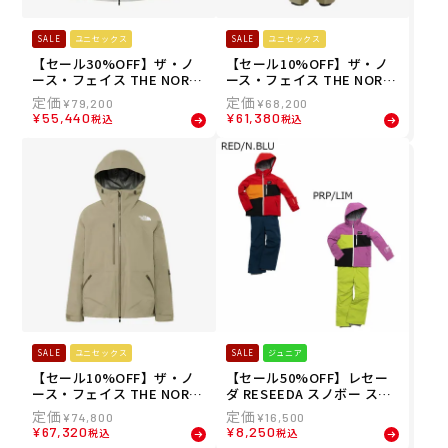
SALE
ユニセックス
SALE
ユニセックス
【セール30%OFF】ザ・ノ
【セール10%OFF】ザ・ノ
ース・フェイス THE NORT
ース・フェイス THE NORT
H FACE スノボー スノボ ス
H FACE スノボー スノボ ス
¥
79,200
¥
68,200
ノーボード ウェア ジャケッ
ノーボード ウェア ビブパン
¥
55,440
¥
61,380
税込
税込
ト レイバック ライド ジャケ
ツ つなぎ レイバック ビーシ
ット LAYBACK RIDE Jacke
ー ビブ LAYBACK BC Bib N
t NS62512-MG メンズ レデ
S62511-MR メンズ レディー
ィース ユニセックス 25-26
ス ユニセックス 25-26
SALE
ユニセックス
SALE
ジュニア
【セール10%OFF】ザ・ノ
【セール50%OFF】レセー
ース・フェイス THE NORT
ダ RESEEDA スノボー スノ
H FACE スノボー スノボ ス
ボ スノーボード ウェア 上下
¥
74,800
¥
16,500
ノーボード ウェア ジャケッ
セット JUNIOR SUIT RES7
¥
67,320
¥
8,250
税込
税込
ト レイバック ビーシー ジャ
7001 ジュニア キッズ 子ど