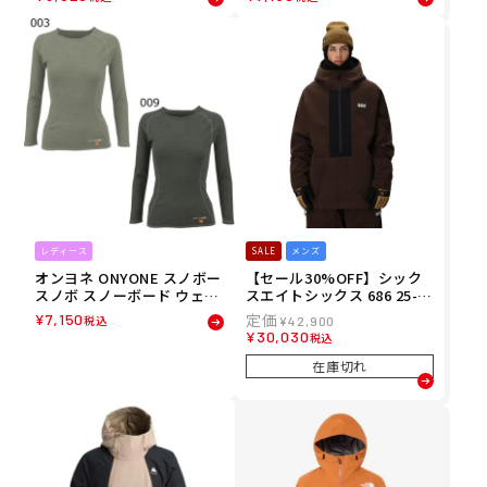
イツ(薄手) ODP89522 レデ
リーブ(薄手) ODJ99500 メ
ィース 女性
ンズ 男性
レディース
SALE
メンズ
オンヨネ ONYONE スノボー
【セール30%OFF】シック
スノボ スノーボード ウェア
スエイトシックス 686 25-26
インナー アンダー ロングス
メンズ GHOST 2.5L ANORA
¥
7,150
税込
¥
42,900
リーブ(薄手) ODJ89506 レ
K スノーボード ジャケット
¥
30,030
税込
ディース 女性
M3WN136-CBCD
在庫切れ