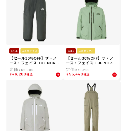
SALE
ユニセックス
SALE
ユニセックス
【セール30%OFF】ザ・ノ
【セール30%OFF】ザ・ノ
ース・フェイス THE NORT
ース・フェイス THE NORT
H FACE スノボー スノボ ス
H FACE スノボー スノボ ス
¥
66,000
¥
79,200
ノーボード ウェア パンツ レ
ノーボード ウェア ジャケッ
¥
46,200
¥
55,440
税込
税込
イバック ライド パンツ LAY
ト レイバック ライド ジャケ
BACK RIDE Pant NS62514-
ット LAYBACK RIDE Jacke
AG メンズ レディース ユニ
t NS62512-SE メンズ レデ
セックス 25-26
ィース ユニセックス 25-26