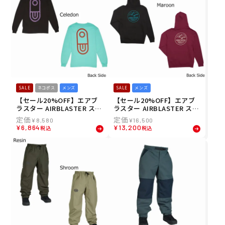
SALE
ネコポス
メンズ
SALE
メンズ
【セール20%OFF】エアブ
【セール20%OFF】エアブ
ラスター AIRBLASTER スノ
ラスター AIRBLASTER スノ
ボー スノボ スノーボード ウ
ボー スノボ スノーボード ウ
¥
8,580
¥
16,500
ェア 長袖 Tシャツ ロンT CL
ェア スウェット パーカー O
¥
6,864
¥
13,200
税込
税込
ASSIC BLASTER LST AB26
FP HOODIE AB26MPRT-11
MPRT-1239 メンズ 男性 25-
12 メンズ 男性 25-26
26