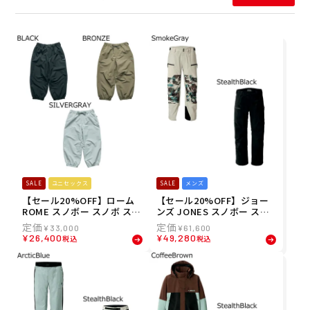
SALE
ユニセックス
SALE
メンズ
【セール20%OFF】ローム
【セール20%OFF】ジョー
ROME スノボー スノボ スノ
ンズ JONES スノボー スノ
ーボード ウェア パンツ プロ
ボ スノーボード ウェア パン
¥
33,000
¥
61,600
フィット パンツ Profit Pan
ツ マウンテン サーフ リサイ
¥
26,400
¥
49,280
税込
税込
ts 21025312 メンズ レディ
クルド パンツ MTN Surf Re
ース ユニセックス 25-26
cycled Pants 69125311 メ
ンズ 男性 25-26