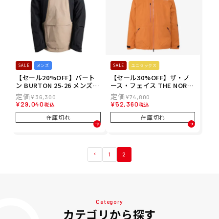
SALE
メンズ
SALE
ユニセックス
【セール20%OFF】バート
【セール30%OFF】ザ・ノ
ン BURTON 25-26 メンズ
ース・フェイス THE NORT
リザーブ 2L リラックス ア
H FACE スノボー スノボ ス
¥
36,300
¥
74,800
ノラック ジャケット スノー
ノーボード ウェア ジャケッ
¥
29,040
¥
52,360
税込
税込
ボード ジャケット 302591-
ト レイバック ビーシー ジャ
E2Y
ケット LAYBACK BC Jacke
在庫切れ
在庫切れ
t NS62510-YO メンズ レデ
ィース ユニセックス 25-26
1
2
Category
カテゴリから探す