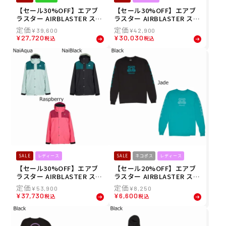
【セール30%OFF】エアブ
【セール30%OFF】エアブ
ラスター AIRBLASTER スノ
ラスター AIRBLASTER スノ
ボー スノボ スノーボード ウ
ボー スノボ スノーボード ウ
¥
39,600
¥
42,900
ェア ビブパンツ つなぎ YOU
ェア パンツ CYPRESS PANT
¥
27,720
¥
30,030
税込
税込
TH FREEDOM SUIT AB26Y
AB26WPNT-1225 レディー
SUI-1035 ジュニア キッズ
ス 女性 25-26
子ども 男の子 女の子 25-26
SALE
レディース
SALE
ネコポス
レディース
【セール30%OFF】エアブ
【セール20%OFF】エアブ
ラスター AIRBLASTER スノ
ラスター AIRBLASTER スノ
ボー スノボ スノーボード ウ
ボー スノボ スノーボード ウ
¥
53,900
¥
8,250
ェア ジャケット CYPRESS J
ェア 長袖 Tシャツ ロンT NA
¥
37,730
¥
6,600
税込
税込
ACKET AB26WJKT-1226 レ
I LST AB26MPRT-1241 レデ
ディース 女性 25-26
ィース 女性 25-26