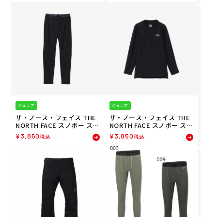
ケット LAYBACK BC Jacke
も 男の子 女の子 24-25
t NS62510-MR メンズ レデ
ィース ユニセックス 25-26
ジュニア
ジュニア
ザ・ノース・フェイス THE
ザ・ノース・フェイス THE
NORTH FACE スノボー スノ
NORTH FACE スノボー スノ
ボ スノーボード ウェア イン
ボ スノーボード ウェア イン
¥
3,850
¥
3,850
税込
税込
ナーパンツ アンダーパンツ
ナーシャツ アンダーシャツ
ウォーム トラウザース TNF
ロング スリーブ ウォーム ク
WARM Trousers NUJ62341
ルー TNF L/S WARM Crew
-K ジュニア キッズ 子ども
NUJ62340-K ジュニア キッ
男の子 女の子 24-25
ズ 子ども 男の子 女の子 24-
25