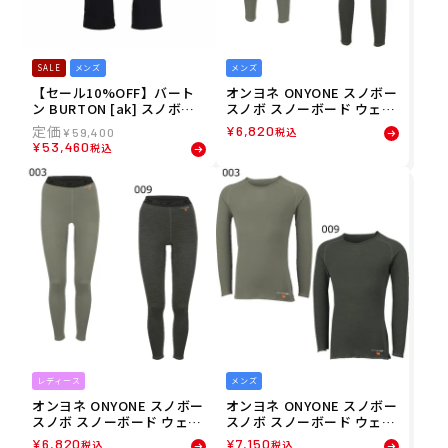
SALE
メンズ
メンズ
【セール10%OFF】バート
オンヨネ ONYONE スノボー
ン BURTON [ak] スノボー
スノボ スノーボード ウェア
スノボ スノーボード ウェア
インナー アンダー ロングタ
¥
6,820
税込
¥
59,400
パンツ Mens AK Cyclic GO
イツ(薄手) ODP99520 メン
¥
53,460
税込
RE-TEX 2L Pants 100001-0
ズ 男性
01 メンズ 男性 24-25
レディース
メンズ
オンヨネ ONYONE スノボー
オンヨネ ONYONE スノボー
スノボ スノーボード ウェア
スノボ スノーボード ウェア
インナー アンダー ロングタ
インナー アンダー ロングス
¥
6,820
¥
7,150
税込
税込