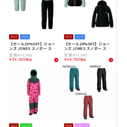
SALE
メンズ
SALE
メンズ
【セール20%OFF】ジョー
【セール20%OFF】ジョー
ンズ JONES スノボー スノ
ンズ JONES スノボー スノ
ボ スノーボード ウェア パン
ボ スノーボード ウェア ジャ
¥
42,900
¥
57,200
ツ マウンテン サーフ トゥイ
ケット マウンテン サーフ ト
¥
34,320
¥
45,760
税込
税込
ーカー リサイクルド パンツ
ゥイーカー リサイクルド ジ
MTN Surf Tweaker Recycl
ャケット MTN Surf Tweak
ed Pants 69125302 メンズ
er Recycled Jacket 69125
男性 25-26
301 メンズ 男性 25-26
SALE
ジュニア
SALE
レディース