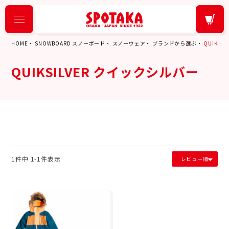
HOME
SNOWBOARD スノーボード
スノーウェア
ブランドから選ぶ
QUIKSI
QUIKSILVER クイックシルバー
1
件中
1
-
1
件表示
レビュー順