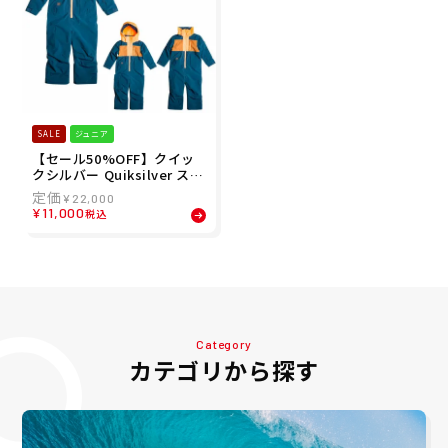
SALE
ジュニア
【セール50%OFF】クイッ
クシルバー Quiksilver スノ
ボー スノボ スノーボード ウ
¥
22,000
ェア ビブパンツ つなぎ RO
¥
11,000
税込
OKIE KIDS SUIT KOC23342
8 ジュニア キッズ 子ども 男
の子
Category
カテゴリから探す