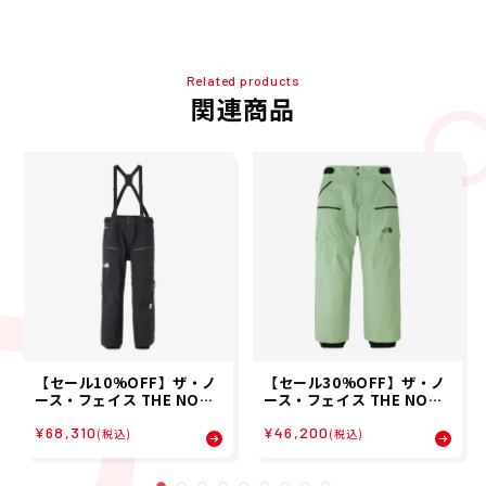
Related products
関連商品
【セール10%OFF】ザ・ノ
【セール30%OFF】ザ・ノ
ース・フェイス THE NORT
ース・フェイス THE NORT
H FACE スノボー スノボ ス
H FACE スノボー スノボ ス
¥68,310
¥46,200
ノーボード ウェア パンツ R
ノーボード ウェア パンツ レ
(税込)
(税込)
TG ゴアテックス パンツ RT
イバック ライド パンツ LAY
G GORE-TEX Pant NS625
BACK RIDE Pant NS6251