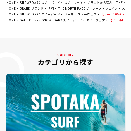
HOME
SNOWBOARD スノーボード
スノーウェア
ブランドから選ぶ
THE NO
HOME
BRAND ブランド
ナ行
THE NORTH FACE ザ・ノース・フェイス
スノ
HOME
SNOWBOARD スノーボード
セール
スノーウェア
【セール10%OFF】ザ・
HOME
SALE セール
SNOWBOARD スノーボード
スノーウェア
【セール10%OF
Category
カテゴリから探す