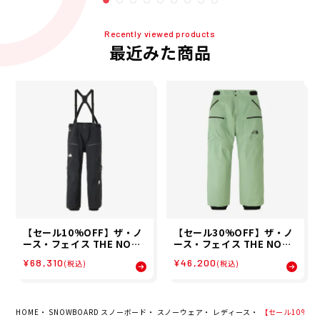
27-K メンズ レディース ユ
4-SE メンズ レディース ユ
ニセックス 25-26
ニセックス 25-26
Recently viewed products
最近みた商品
【セール10%OFF】ザ・ノ
【セール30%OFF】ザ・ノ
ース・フェイス THE NORT
ース・フェイス THE NORT
H FACE スノボー スノボ ス
H FACE スノボー スノボ ス
¥68,310
¥46,200
(税込)
(税込)
ノーボード ウェア パンツ R
ノーボード ウェア パンツ レ
TG ゴアテックス パンツ RT
イバック ライド パンツ LAY
G GORE-TEX Pant NS625
BACK RIDE Pant NS6251
27-K メンズ レディース ユ
4-SE メンズ レディース ユ
ニセックス 25-26
ニセックス 25-26
HOME
SNOWBOARD スノーボード
スノーウェア
レディース
【セール10%OFF