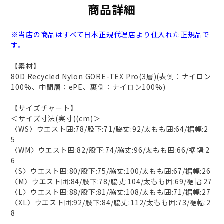
商品詳細
※当店の商品はすべて日本正規代理店より仕入れた正規品で
す。
【素材】
80D Recycled Nylon GORE-TEX Pro(3層)(表側：ナイロン
100%、中間層：ePE、裏側：ナイロン100%)
【サイズチャート】
＜サイズ寸法(実寸)(cm)＞
〈WS〉ウエスト囲:78/股下:71/脇丈:92/太もも囲:64/裾幅:2
5
〈WM〉ウエスト囲:82/股下:74/脇丈:96/太もも囲:66/裾幅:2
6
〈S〉ウエスト囲:80/股下:75/脇丈:100/太もも囲:67/裾幅:26
〈M〉ウエスト囲:84/股下:78/脇丈:104/太もも囲:69/裾幅:27
〈L〉ウエスト囲:88/股下:81/脇丈:108/太もも囲:71/裾幅:27
〈XL〉ウエスト囲:92/股下:84/脇丈:112/太もも囲:73/裾幅:2
8