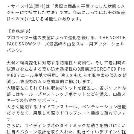
・サイズ寸法(実寸)は「実際の商品を平置きにした状態でメ
ジャーにて採寸した寸法」です。商品によっては若干の誤差
(1～2cm)が生じる可能性があります。
【商品説明】
プロライダー達の要望によって進化を続ける、THE NORTH
FACE SNOWシリーズ最高峰の山岳スキー用アウターシェル
パンツ。
天候と環境変化に対応する防護性と防風性、そして着用時の
快適さを左右する高い防水透湿性の3層構造GORE-TEX Pro
を80デニール生地で採用。冷えをもたらす風や雪の侵入を軽
減し、衣服内のムレを効率的に排出します。
大腿部左右それぞれに収納ポケットを配置し、各ポケット内
部にはキーループやストレッチポケットなどを備え、山岳ス
キーでの行動をサポート。
大きく開閉するサイドファスナーは、ベンチレーション機能
だけでなく、用足しの際のドロップシート機能も兼ねていま
す。
さらに、ライディング時のダイナミックな動きを妨げにくい
独自のパターン設計を取り入れた、動きやすいデザインと軽