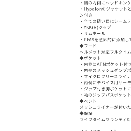
・胸の内側にヘッドホン
・Hypalonのジャケ
ン付き
・全ての縫い目にシーム
・YKK(R)ジップ
・サムホール
・PFASを意図的に添加し
◆フード
ヘルメット対応フルタイムC
◆ポケット
・内側にATMポケット付
・内側のメッシュダンプ
・マイクロフリースライ
・内側にデバイス用サー
・ジップ付き胸ポケット
・袖のジップパスポケッ
◆ベント
メッシュライナーが付い
◆保証
ライフタイムワランティ