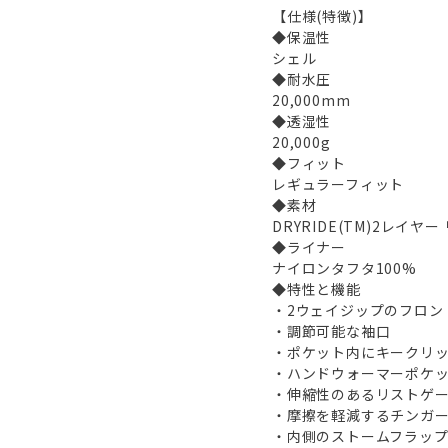
【仕様(特徴)】
◆保温性
シェル
◆耐水圧
20,000mm
◆透湿性
20,000g
◆フィット
レギュラーフィット
◆素材
DRYRIDE(TM)2レイ
◆ライナー
ナイロンタフタ100%
◆特性と機能
・2ウェイジップのフロン
・調節可能な袖口
・ポケット内にキークリ
・ハンドウォーマーポケ
・伸縮性のあるリストゲ
・摩擦を軽減するチンガ
・内側のストームフラッ