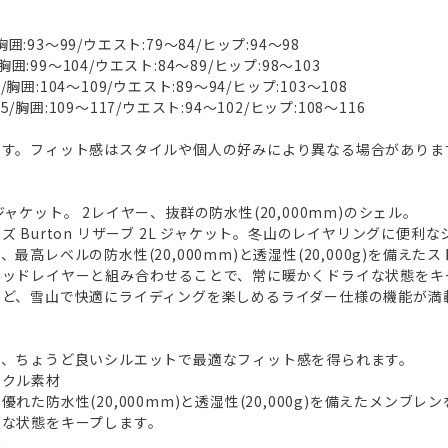
胸囲:93～99/ウエスト:79～84/ヒップ:94～98
胸囲:99～104/ウエスト:84～89/ヒップ:98～103
/胸囲:104～109/ウエスト:89～94/ヒップ:103～108
5/胸囲:109～117/ウエスト:94～102/ヒップ:108～116
です。フィット感はスタイルや個人の好みにより異なる場合がありま
ャケット。 2レイヤー、抜群の防水性(20,000mm)のシェル。
 Burton リザーブ 2L ジャケット。冬山のレイヤリングに便利
最高レベルの防水性(20,000mm)と透湿性(20,000g)を備えた
ミッドレイヤーと組み合わせることで、常に暖かくドライな状態をキ
など、雪山で快適にライディングを楽しめるライダー仕様の機能が満
い、ちょうど良いシルエットで最適なフィット感を得られます。
イクル素材
れた防水性(20,000mm)と透湿性(20,000g)を備えたメンブ
適な状態をキープします。
能