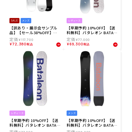
SALE
メンズ
レディース
【訳あり・展示会サンプル
【早期予約 10%OFF】【送
品】【セール38%OFF】キ
料無料】バタレオン BATAL
ャピタ CAPITA 25-26 THE
EON 26-27 レディース Wo
¥
117,700
¥
77,000
BLACK SNOWBOARD OF D
men.s Mojo スノーボード
¥
72,380
¥
69,300
税込
税込
EATH スノーボード 210201
S-BOARD2627-24
00-SMP
レディース
メンズ
【早期予約 10%OFF】【送
【早期予約 10%OFF】【送
料無料】バタレオン BATAL
料無料】バタレオン BATAL
EON 26-27 レディース Wo
EON 26-27 メンズ Whatev
¥
77,000
¥
88,000