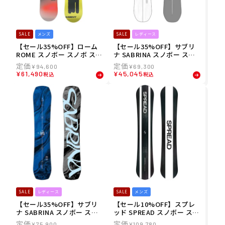
SALE
メンズ
SALE
レディース
【セール35%OFF】ローム
【セール35%OFF】サブリ
ROME スノボー スノボ スノ
ナ SABRINA スノボー スノ
ーボード 板 AGENT ハイブ
ボ スノーボード 板 ジーティ
¥
94,600
¥
69,300
リッドキャンバー ツイン フ
ーエイチ GTH ハイブリッド
¥
61,490
¥
45,045
税込
税込
リースタイル 21025017 メ
キャンバー ツイン フリース
ンズ 男性 25-26
タイル グラトリ 631-250-05
レディース 女性 25-26
SALE
レディース
SALE
メンズ
【セール35%OFF】サブリ
【セール10%OFF】スプレ
ナ SABRINA スノボー スノ
ッド SPREAD スノボー スノ
ボ スノーボード 板 エラ ER
ボ スノーボード 板 LTA キャ
¥
75,900
¥
109,780