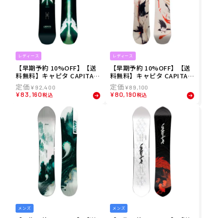
レディース
レディース
【早期予約 10%OFF】【送
【早期予約 10%OFF】【送
料無料】キャピタ CAPITA 2
料無料】キャピタ CAPITA 2
6-27 レディース MIA BROO
6-27 レディース BIRDS OF
¥
92,400
¥
89,100
KES PRO スノーボード S-B
A FEATHER スノーボード S
¥
83,160
¥
80,190
税込
税込
OARD2627-19
-BOARD2627-18
メンズ
メンズ