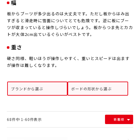
幅
板からブーツが多少出るのは大丈夫です。ただし板からはみ出
すぎると滑走時に雪面についてとても危険です。逆に板にブー
ツが収まっていると操作しづらいでしょう。板からつま先とカカ
トが大体2cm出ているぐらいがベストです。
重さ
硬さ同様、軽いほうが操作しやすく、重いとスピードは出ます
が操作は難しくなります。
ブランドから選ぶ
ボードの形状から選ぶ
68
件中
1
-
60
件表示
新着順