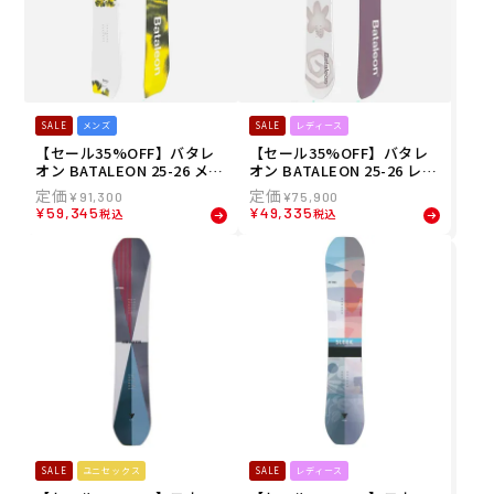
SALE
メンズ
SALE
レディース
【セール35%OFF】バタレ
【セール35%OFF】バタレ
オン BATALEON 25-26 メン
オン BATALEON 25-26 レデ
ズ Whatever Rop van Mie
ィース Spirit Women's デ
¥
91,300
¥
75,900
rlo ディレクショナル ツイ
ィレクショナル ツイン オー
¥
59,345
¥
49,335
税込
税込
ン オールマウンテン スノー
ルマウンテン スノーボード
ボード
SALE
ユニセックス
SALE
レディース