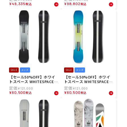
A キャンバー ツイン フリー
ンバー グラトリ メンズ 男性
¥
49,335
¥
98,802
税込
税込
ライド 631-250-03 レディー
25-26
ス 女性 25-26
SALE
メンズ
SALE
メンズ
【セール50%OFF】ホワイ
【セール50%OFF】ホワイ
トスペース WHITESPACE
トスペース WHITESPACE
スノボー スノボ スノーボー
スノボー スノボ スノーボー
¥
121,000
¥
121,000
ド 板 Freestyle Shaun Wh
ド 板 Freestyle Shaun Wh
¥
60,500
¥
60,500
税込
税込
ite Pro 25PRB メンズ 男性
ite Pro 25PRA154 メンズ 男
24-25
性 24-25