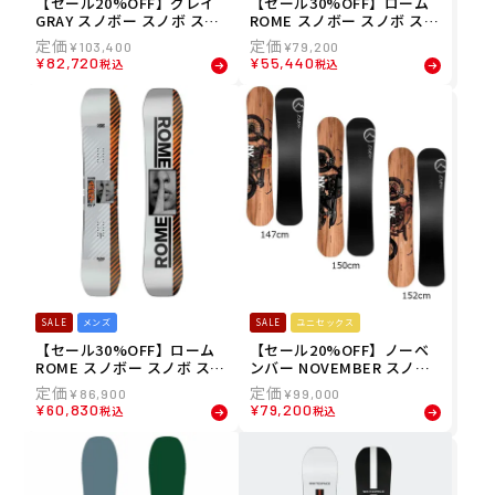
【セール20%OFF】グレイ
【セール30%OFF】ローム
GRAY スノボー スノボ スノ
ROME スノボー スノボ スノ
ーボード 板 ラヴバズ LOVE
ーボード 板 ウォーデン WA
¥
103,400
¥
79,200
BUZZ[ROCKER] LOVEROC
RDEN WARDEN メンズ 男性
¥
82,720
¥
55,440
税込
税込
2425 メンズ 男性 24-25
24-25
SALE
メンズ
SALE
ユニセックス
【セール30%OFF】ローム
【セール20%OFF】ノーベ
ROME スノボー スノボ スノ
ンバー NOVEMBER スノボ
ーボード 板 エージェント A
ー スノボ スノーボード 板
¥
86,900
¥
99,000
GENT AGENT メンズ 男性 2
ディーエックスフォー DX4
¥
60,830
¥
79,200
税込
税込
4-25
118011-DX4 メンズ レディ
ース ユニセックス 24-25