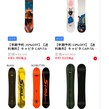
メンズ
メンズ
【早期予約 10%OFF】【送
【早期予約 10%OFF】【送
料無料】キャピタ CAPITA 2
料無料】キャピタ CAPITA 2
6-27 メンズ D.O.A. スノーボ
6-27 メンズ AERONAUT ス
¥
89,100
¥
107,800
ード S-BOARD2627-13
ノーボード S-BOARD2627-
¥
80,190
¥
97,020
税込
税込
12