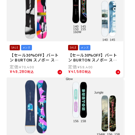
SALE
メンズ
SALE
メンズ
【セール30%OFF】バート
【セール30%OFF】バート
ン BURTON スノボー スノ
ン BURTON スノボー スノ
ボ スノーボード 板 リワイン
ボ スノーボード 板 カルチベ
¥
70,400
¥
59,400
ド キャンバー オールマウン
ーター Flat Top オールマウ
¥
49,280
¥
41,580
税込
税込
テン/パーク 198541-2526
ンテン 302891 メンズ 男性
メンズ 男性 25-26
25-26