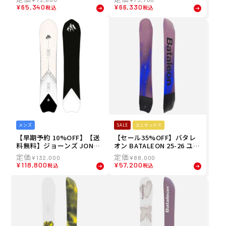
ノーボード S-BOARD2627-
N ROVER スノーボード S-B
¥
65,340
¥
66,330
税込
税込
3
OARD2627-2
メンズ
SALE
ユニセックス
【早期予約 10%OFF】【送
【セール35%OFF】バタレ
料無料】ジョーンズ JONES
オン BATALEON 25-26 ユニ
26-27 メンズ STRATOS FAR
セックス Whatever ディレ
¥
132,000
¥
88,000
EAST LIMITED スノーボー
クショナル ツイン オールマ
¥
118,800
¥
57,200
税込
税込
ド S-BOARD2627-1
ウンテン スノーボード