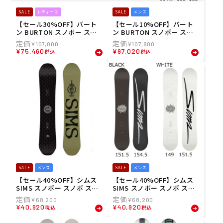
SALE
レディース
SALE
メンズ
【セール30%OFF】バート
【セール10%OFF】バート
ン BURTON スノボー スノ
ン BURTON スノボー スノ
ボ スノーボード 板 イェーセ
ボ スノーボード 板 Custom
¥
107,800
¥
107,800
イヤー キャンバー オールマ
キャンバー オールマウンテ
¥
75,460
¥
97,020
税込
税込
ウンテン 132221 レディー
ン 106881 メンズ 男性 25-2
ス 女性 25-26
6
SALE
メンズ
SALE
メンズ
【セール40%OFF】シムス
【セール40%OFF】シムス
SIMS スノボー スノボ スノ
SIMS スノボー スノボ スノ
ーボード 板 キャンバー ツイ
ーボード 板 キャンバー ツイ
¥
68,200
¥
68,200
ン フリースタイル JOKER 2
ン フリースタイル BOWL S
¥
40,920
¥
40,920
税込
税込
5-26 メンズ 男性
QUAD 25-26 メンズ 男性