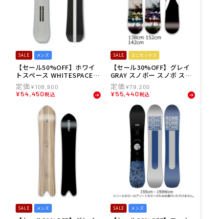
SALE
メンズ
SALE
ユニセックス
【セール50%OFF】ホワイ
【セール30%OFF】グレイ
トスペース WHITESPACE
GRAY スノボー スノボ スノ
スノボー スノボ スノーボー
ーボード 板 アールピーエム
¥
108,900
¥
79,200
ド 板 AMF Park Twin 25PK
R.P.M. PRM2425 メンズ レ
¥
54,450
¥
55,440
税込
税込
A152 メンズ 男性 24-25
ディース ユニセックス 24-2
5
SALE
メンズ
SALE
メンズ