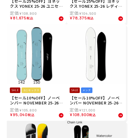
【セール25%OFF】ヨネッ
【セール25%OFF】ヨネッ
クス YONEX 25-26 ユニセッ
クス YONEX 25-26 レディー
クス スムース SMOOTH キ
ス スリーク SLEEK キャン
¥
108,900
¥
104,500
ャンバー オールラウンド ス
バー オールラウンド スノー
¥
81,675
¥
78,375
税込
税込
ノーボード SM25
ボード SL25
SALE
ユニセックス
SALE
メンズ
【セール10%OFF】ノーベ
【セール10%OFF】ノーベ
ンバー NOVEMBER 25-26
ンバー NOVEMBER 25-26
ユニセックス ディーエック
メンズ バックシティー BAC
¥
105,600
¥
121,000
スフォー DX4 グラトリ パー
KCITY オールマウンテン パ
¥
95,040
¥
108,900
税込
税込
ク キャンバー スノーボード
ウダー キャンバー スノーボ
ード