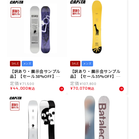
SALE
メンズ
SALE
メンズ
【訳あり・展示会サンプル
【訳あり・展示会サンプル
品】【セール38%OFF】キ
品】【セール35%OFF】キ
ャピタ CAPITA 25-26 パス
ャピタ CAPITA 25-26 エア
¥
71,500
¥
107,800
ファインダー PATHFINDER
ロノート AERONAUT スノ
¥
44,000
¥
70,070
税込
税込
スノーボード 21040700-SM
ーボード 21030100-SMP
P