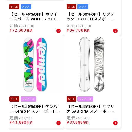
SALE
メンズ
SALE
メンズ
【セール40%OFF】ホワイ
【セール30%OFF】リブテ
トスペース WHITESPACE
ック LIBTECH スノボー ス
スノボー スノボ スノーボー
ノボ スノーボード 板 メンズ
¥
121,000
¥
121,000
ド 板 Freestyle Shaun Wh
JAMIE LYNN 2013012315 2
¥
72,600
¥
84,700
税込
税込
ite Pro カスタムキャンバー
3-24
WF2324 メンズ 男性 23-24
SALE
レディース
SALE
レディース
【セール50%OFF】ケンパ
【セール35%OFF】サブリ
ー Kemper スノー ボード
ナ SABRINA スノー ボード
レディース フリースタイル
レディース ジー・ティー・
¥
87,780
¥
58,300
1989/1990 FS2223 22-23 Fr
シー 631-220-07 22-23 GTC
¥
43,890
¥
37,895
税込
税込
eestyle 1989/1990 Snowb
oard