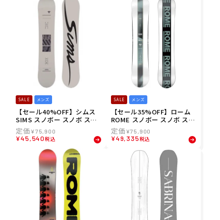
SALE
メンズ
SALE
メンズ
【セール40%OFF】シムス
【セール35%OFF】ローム
SIMS スノボー スノボ スノ
ROME スノボー スノボ スノ
ーボード 板 キャンバー ツイ
ーボード 板 CHEAP TRICK
¥
75,900
¥
75,900
ン フリースタイル AURUM
ハイブリッドキャンバー ツ
¥
45,540
¥
49,335
税込
税込
EDITION 25-26 メンズ 男性
イン フリースタイル 21025
029 メンズ 男性 25-26