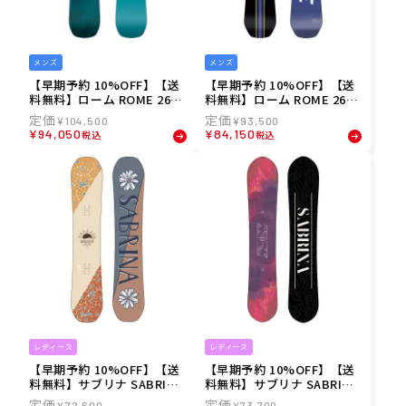
メンズ
メンズ
【早期予約 10%OFF】【送
【早期予約 10%OFF】【送
料無料】ローム ROME 26-2
料無料】ローム ROME 26-2
7 メンズ STALE CREWZER
7 メンズ VIPER スノーボー
¥
104,500
¥
93,500
スノーボード S-BOARD262
ド S-BOARD2627-4
¥
94,050
¥
84,150
税込
税込
7-5
レディース
レディース
【早期予約 10%OFF】【送
【早期予約 10%OFF】【送
料無料】サブリナ SABRINA
料無料】サブリナ SABRINA
26-27 レディース LOUVE ス
26-27 レディース MOUNTAI
¥
72,600
¥
73,700