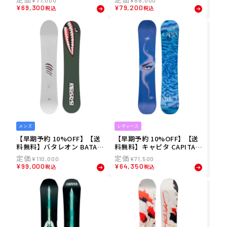
men.s Mojo スノーボード
er スノーボード S-BOARD2
¥
69,300
¥
79,200
税込
税込
S-BOARD2627-24
627-22
メンズ
レディース
【早期予約 10%OFF】【送
【早期予約 10%OFF】【送
料無料】バタレオン BATAL
料無料】キャピタ CAPITA 2
EON 26-27 メンズ Tornado
6-27 レディース SPACE ME
¥
110,000
¥
71,500
x Beyond Medals スノー
TAL FANTASY スノーボード
¥
99,000
¥
64,350
税込
税込
ボード S-BOARD2627-21
S-BOARD2627-20