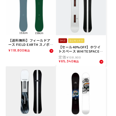
【送料無料】フィールドア
SALE
ユニセックス
ース FIELD EARTH スノボ
【セール40%OFF】ホワイ
ー スノボ スノーボード 板 A
¥
118,800
税込
トスペース WHITESPACE
RTRIDE DIRECTIONAL デ
スノボー スノボ スノーボー
ィレクショナル キャンバー
¥
108,900
ド 板 AMF Park Twin ハイ
2324DIRECTIONAL メンズ
¥
65,340
税込
ブリッドキャンバー WPK23
男性 23-24
24 メンズ レディース ユニ
セックス 23-24