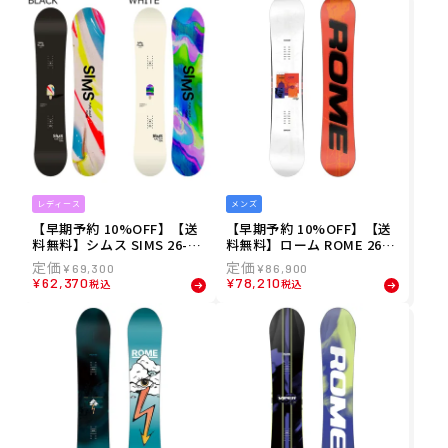
レディース
メンズ
【早期予約 10%OFF】【送
【早期予約 10%OFF】【送
料無料】シムス SIMS 26-27
料無料】ローム ROME 26-2
レディース FLUID スノーボ
7 メンズ AGENT スノーボー
¥
69,300
¥
86,900
ード S-BOARD2627-10
ド S-BOARD2627-6
¥
62,370
¥
78,210
税込
税込