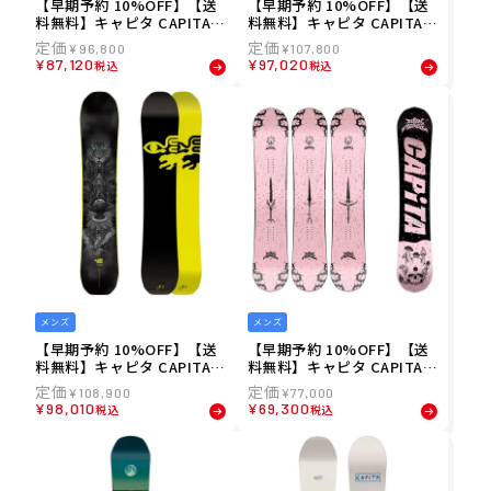
【早期予約 10%OFF】【送
【早期予約 10%OFF】【送
料無料】キャピタ CAPITA 2
料無料】キャピタ CAPITA 2
6-27 メンズ THE NAVIGAT
6-27 メンズ KAZU KOKUBO
¥
96,800
¥
107,800
OR スノーボード S-BOARD
PRO スノーボード S-BOAR
¥
87,120
¥
97,020
税込
税込
2627-17
D2627-16
メンズ
メンズ
【早期予約 10%OFF】【送
【早期予約 10%OFF】【送
料無料】キャピタ CAPITA 2
料無料】キャピタ CAPITA 2
6-27 メンズ THE MATRIAR
6-27 メンズ DARK HORSE
¥
108,900
¥
77,000
CH スノーボード S-BOARD
スノーボード S-BOARD262
¥
98,010
¥
69,300
税込
税込
2627-15
7-14