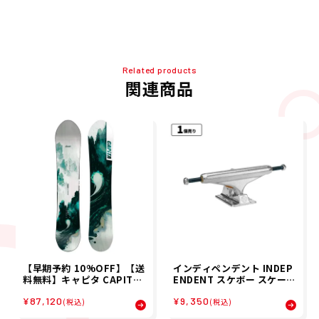
Related products
関連商品
【早期予約 10%OFF】【送
インディペンデント INDEP
料無料】キャピタ CAPITA
ENDENT スケボー スケート
26-27 メンズ THE NAVIGA
ボード トラック INDY ST1
¥87,120
¥9,350
TOR スノーボード S-BOA
1 149 FORGED TITANIUM
(税込)
(税込)
RD2627-17
SILVER 32013310