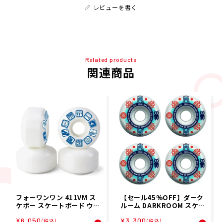
レビューを書く
Related products
関連商品
フォーワンワン 411VM ス
【セール45%OFF】ダーク
ケボー スケートボード ウィ
ルーム DARKROOM スケボ
ール Filmer 83A Wheels
ー スケートボード ウィール
¥6,050
¥3,300
411520001
TRICLOPS WHEEL 50mm
(税込)
(税込)