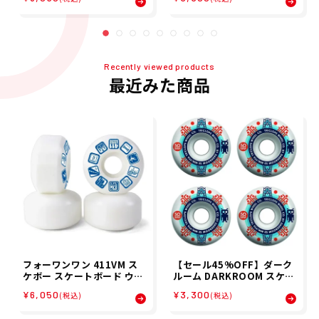
99A 220000030391
Recently viewed products
最近みた商品
フォーワンワン 411VM ス
【セール45%OFF】ダーク
ケボー スケートボード ウィ
ルーム DARKROOM スケボ
ール Filmer 83A Wheels
ー スケートボード ウィール
¥6,050
¥3,300
(税込)
(税込)
411520001
TRICLOPS WHEEL 50mm
99A 220000030391