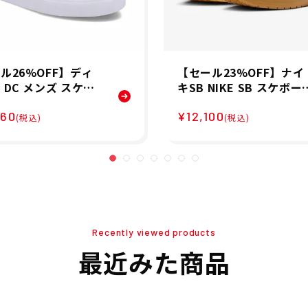
ル26%OFF】ディ
【セール23%OFF】ナイ
 DC メンズ スケー
キSB NIKE SB スケボー
ド シューズ スニー
スケートボード スケシュ
560
¥12,100
NYX S WILL MARS
ー スニーカー シューズ 
(税込)
(税込)
DS261006-001 26S
PS8 FV8493-005 メンズ
男性 25FA 秋冬
Recently viewed products
最近みた商品