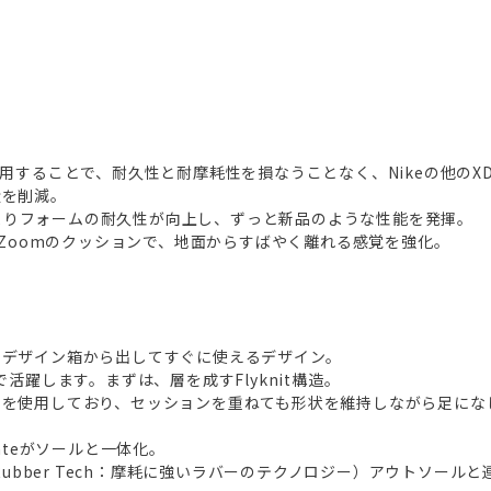
採用することで、耐久性と耐摩耗性を損なうことなく、Nikeの他のX
量を削減。
eによりフォームの耐久性が向上し、ずっと新品のような性能を発揮。
r Zoomのクッションで、地面からすばやく離れる感覚を強化。
るデザイン箱から出してすぐに使えるデザイン。
で活躍します。まずは、層を成すFlyknit構造。
ーを使用しており、セッションを重ねても形状を維持しながら足にな
ateがソールと一体化。
sion Rubber Tech：摩耗に強いラバーのテクノロジー）アウトソ