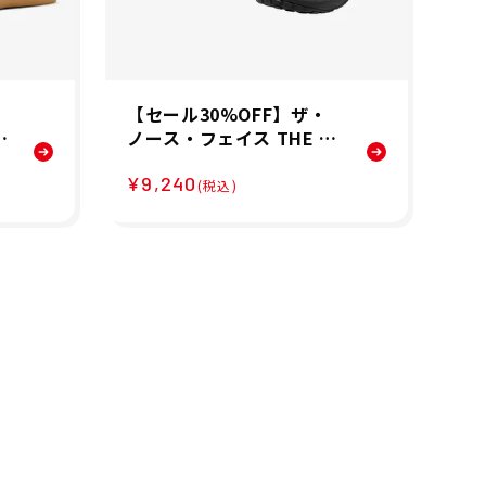
【セール30%OFF】ザ・
【
ノース・フェイス THE N
キS
ORTH FACE ストレイタム
ケ
¥9,240
¥1
靴
スウィフト STRATUM S
ニ
(税込)
WIFT スポーツサンダル N
V8
F52551-KS 26SS 春夏