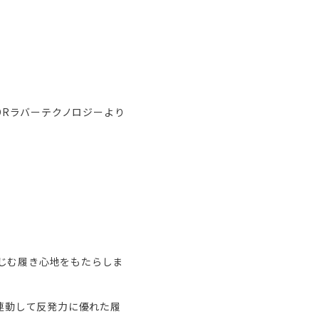
DRラバーテクノロジーより
じむ履き心地をもたらしま
ールと連動して反発力に優れた履