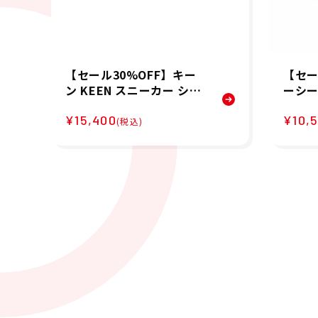
【セール30%OFF】キー
【セー
ン KEEN スニーカー シュ
ーシー
ーズ 靴 ジャスパー ザイオ
トボー
¥15,400
¥10,
ニック スニーカー KEEN
カー O
(税込)
×ELNEST CREATIVE AC
HALL 
TIVITY 1031091 メンズ
P
男性 25FA 秋冬