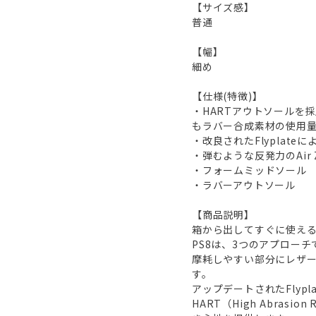
【サイズ感】
普通
【幅】
細め
【仕様(特徴)】
・HARTアウトソールを
もラバー合成素材の使用
・改良されたFlyplat
・弾むような反発力のAi
・フォームミッドソール
・ラバーアウトソール
【商品説明】
箱から出してすぐに使え
PS8は、3つのアプローチ
摩耗しやすい部分にレザ
す。
アップデートされたFlypl
HART（High Abra