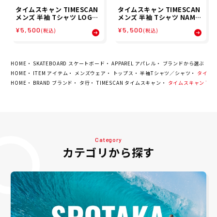
タイムスキャン TIMESCAN
タイムスキャン TIMESCAN
メンズ 半袖 Tシャツ LOGO
メンズ 半袖 Tシャツ NAMA
TEE TIMESCAN-16 26SP
ZU T-SHIRT TIMESCAN-1
¥5,500
¥5,500
(税込)
(税込)
5 26SP
HOME
SKATEBOARD スケートボード
APPAREL アパレル
ブランドから選ぶ
そ
HOME
ITEM アイテム
メンズウェア
トップス
半袖Tシャツ／シャツ
タイムスキャ
HOME
BRAND ブランド
タ行
TIMESCAN タイムスキャン
タイムスキャン TIMESC
Category
カテゴリから探す