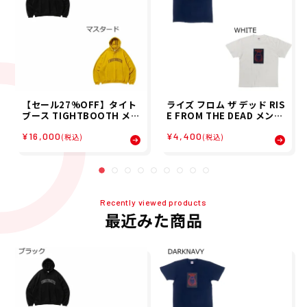
【セール27%OFF】タイト
ライズ フロム ザ デッド RIS
ブース TIGHTBOOTH メン
E FROM THE DEAD メンズ
ズ パーカー カレッジ フーデ
半袖 Tシャツ REVENGE OF
¥16,000
¥4,400
ィ COLLEGE HOODIE SS2
THE HAIR ZOMBIE T SHI
(税込)
(税込)
6-SW01 26SP
RTS 17341R020004 26SP
Recently viewed products
最近みた商品