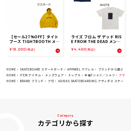
【セール27%OFF】タイト
ライズ フロム ザ デッド RIS
ブース TIGHTBOOTH メン
E FROM THE DEAD メンズ
ズ パーカー カレッジ フーデ
半袖 Tシャツ REVENGE OF
¥16,000
¥4,400
(税込)
(税込)
ィ COLLEGE HOODIE SS2
THE HAIR ZOMBIE T SHI
6-SW01 26SP
RTS 17341R020004 26SP
HOME
SKATEBOARD スケートボード
APPAREL アパレル
ブランドから選ぶ
A
HOME
ITEM アイテム
メンズウェア
トップス
半袖Tシャツ／シャツ
アディダス
HOME
BRAND ブランド
ア行
ADIDAS SKATEBOARDING アディダス スケー
Category
カテゴリから探す