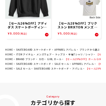
【セール26%OFF】アディ
【セール28%OFF】ブリク
ダス スケートボーディング
ストン BRIXTON メンズ 半
ADIDAS SKATEBOARDIN
袖 Tシャツ BRIXTON PINN
¥9,000
¥5,000
(税込)
(税込)
G ユニセックス パーカー ス
ACLE S/S STD 17564 26S
ケートボーディング × マー
P
ク・ゴンザレス スケートヘ
ッド パーカー KE1022 26S
P
HOME
SKATEBOARD スケートボード
APPAREL アパレル
ブランドから選ぶ
G
HOME
ITEM アイテム
メンズウェア
トップス
半袖Tシャツ／シャツ
【セール1
HOME
BRAND ブランド
カ行
GIRL ガール
【セール19%OFF】ガール GIRL メンズ
HOME
SKATEBOARD スケートボード
SALE セール
APPAREL アパレル
【セール1
HOME
SALE セール
SKATEBOARD スケートボード
アパレル
【セール19%OFF】
Category
カテゴリから探す