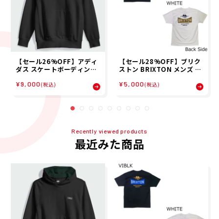
【セール26%OFF】アディ
【セール28%OFF】ブリク
ダス スケートボーディング
ストン BRIXTON メンズ 半
ADIDAS SKATEBOARDIN
袖 Tシャツ BRIXTON PINN
¥9,000
¥5,000
G ユニセックス パーカー ス
ACLE S/S STD 17564 26S
(税込)
(税込)
ケートボーディング × マー
P
ク・ゴンザレス スケートヘ
ッド パーカー KE1022 26S
P
Recently viewed products
最近みた商品