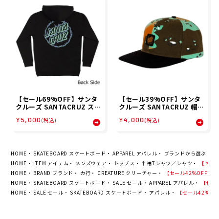
【セール69%OFF】サンタ
【セール39%OFF】サンタ
クルーズ SANTACRUZ ス
クルーズ SANTACRUZ 帽
ケボー スケートボード ウェ
子 キャップ CRUZ LABEL
¥5,000
¥4,000
(税込)
(税込)
ア スウェット パーカー バー
SNAPBACK HAT 5102617
ント オーパス BURNT OPU
08 26SP
S OVRSZD P/O HOOD 51
0253304 メンズ 男性 25FA
秋冬
HOME
SKATEBOARD スケートボード
APPAREL アパレル
ブランドから選ぶ
C
HOME
ITEM アイテム
メンズウェア
トップス
半袖Tシャツ／シャツ
【セール4
HOME
BRAND ブランド
カ行
CREATURE クリーチャー
【セール42%OFF】クリーチ
HOME
SKATEBOARD スケートボード
SALE セール
APPAREL アパレル
【セール4
HOME
SALE セール
SKATEBOARD スケートボード
アパレル
【セール42%OFF】