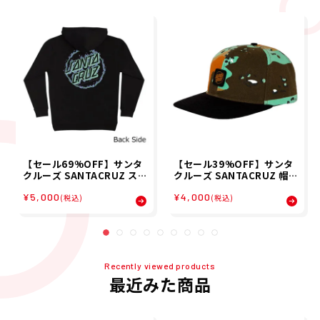
【セール69%OFF】サンタ
【セール39%OFF】サンタ
クルーズ SANTACRUZ ス
クルーズ SANTACRUZ 帽
ケボー スケートボード ウェ
子 キャップ CRUZ LABEL
¥5,000
¥4,000
ア スウェット パーカー バー
SNAPBACK HAT 5102617
(税込)
(税込)
ント オーパス BURNT OPU
08 26SP
S OVRSZD P/O HOOD 51
0253304 メンズ 男性 25FA
秋冬
Recently viewed products
最近みた商品