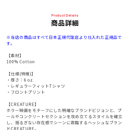
Product Details
商品詳細
※当店の商品はすべて日本正規代理店より仕入れた正規品で
す。
【素材】
100% Cotton
【仕様(特徴)】
・厚さ：6 oz.
・レギュラーフィットTシャツ
・フロントプリント
【CREATURE】
ホラー映画をモチーフにした明確なブランドビジョンと、プ
ールやコンクリートセクションを攻め立てるスタイルを確立
し、揺るぎない存在感でシーンに君臨するヘッシュなブラン
ドCREATURE。