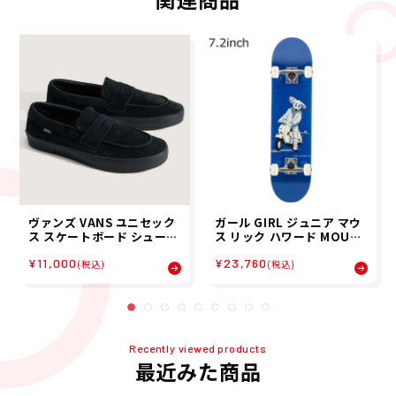
ヴァンズ VANS ユニセック
ガール GIRL ジュニア マウ
ス スケートボード シューズ
ス リック ハワード MOUSE
スニーカー スケート ローフ
RICK HOWARD スケートボ
¥11,000
¥23,760
ァー Skate Loafer VN00
ード コンプリート G4924-
(税込)
(税込)
0VA6BKA 26FA
2
Recently viewed products
最近みた商品