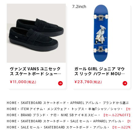
ヴァンズ VANS ユニセック
ガール GIRL ジュニア マウ
ス スケートボード シューズ
ス リック ハワード MOUSE
スニーカー スケート ローフ
RICK HOWARD スケートボ
¥11,000
¥23,760
(税込)
(税込)
ァー Skate Loafer VN00
ード コンプリート G4924-
0VA6BKA 26FA
2
HOME
SKATEBOARD スケートボード
APPAREL アパレル
ブランドから選ぶ
N
HOME
ITEM アイテム
メンズウェア
トップス
半袖Tシャツ／シャツ
【セール22
HOME
BRAND ブランド
ナ行
NIKE SB ナイキエスビー
【セール22%OFF】ナイキSB
HOME
SKATEBOARD スケートボード
SALE セール
APPAREL アパレル
【セール2
HOME
SALE セール
SKATEBOARD スケートボード
アパレル
【セール22%OFF】ナ