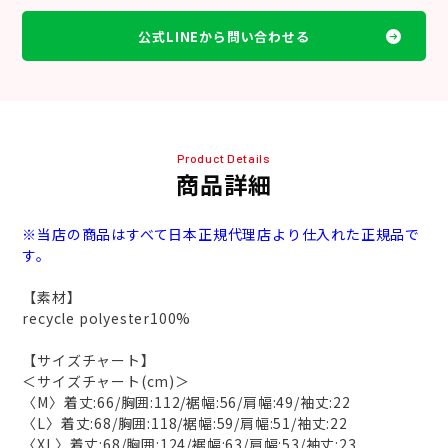
公式LINEから問い合わせる
Product Details
商品詳細
※当店の商品はすべて日本正規代理店より仕入れた正規品で
す。
【素材】
recycle polyester100%
【サイズチャート】
＜サイズチャート(cm)＞
〈M〉着丈:66/胸囲:112/裾幅:56/肩幅:49/袖丈:22
〈L〉着丈:68/胸囲:118/裾幅:59/肩幅:51/袖丈:22
〈XL〉着丈:68/胸囲:124/裾幅:63/肩幅:53/袖丈:23