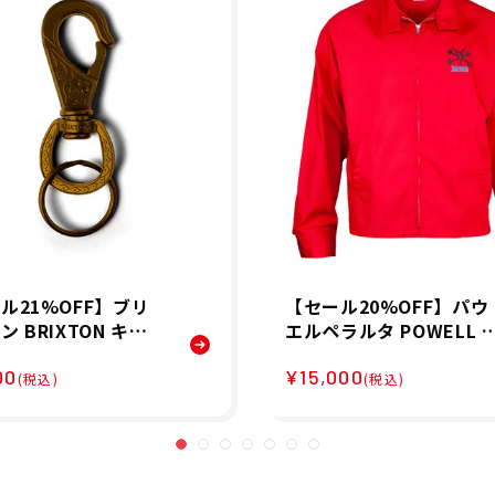
ル21%OFF】ブリ
【セール20%OFF】パウ
 BRIXTON キー
エルペラルタ POWELL P
 SCROLL KEYCH
ERALTA スケボー スケー
00
¥15,000
5339 26SP
トボード ウェア アウタ
(税込)
(税込)
ジャケット バト ラット 
ャケット Vato Rat OG J
acket 520253102 メン
男性 25FA 秋冬