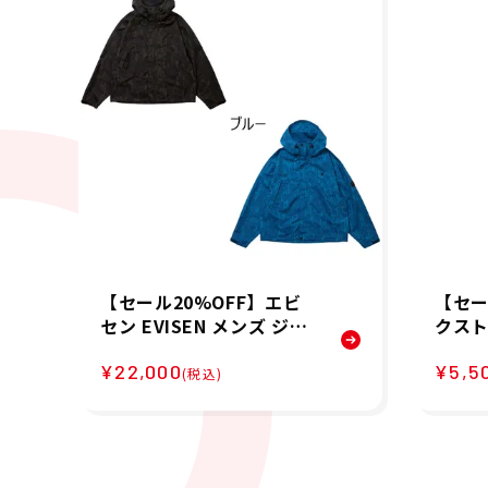
【セール20%OFF】エビ
【セー
セン EVISEN メンズ ジャ
クストン
ケット TREE CAMO MOU
チェーン
¥22,000
¥5,5
NTAIN JACKE 26SS-JK0
AIN 0
(税込)
5 26SP