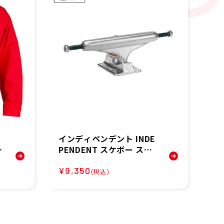
インディペンデント INDE
【
PENDENT スケボー スケ
ク
ートボード トラック INDY
ズ
¥9,350
¥1
ー
ST11 144 FORGED TITA
S/
(税込)
ジ
NIUM SLV 1個 32013808
ズ