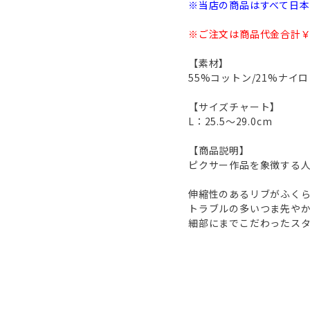
※当店の商品はすべて日
※ご注文は商品代金合計￥1
【素材】
55%コットン/21%ナイ
【サイズチャート】
L：25.5～29.0cm
【商品説明】
ピクサー作品を象徴する
伸縮性のあるリブがふく
トラブルの多いつま先や
細部にまでこだわったス