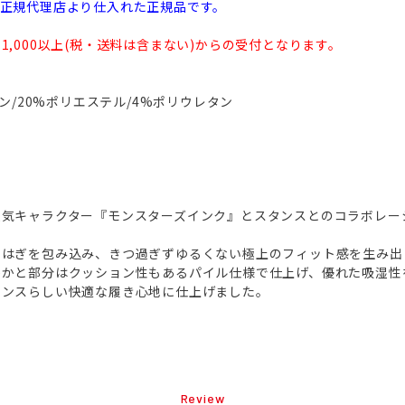
本正規代理店より仕入れた正規品です。
,000以上(税・送料は含まない)からの受付となります。
ロン/20%ポリエステル/4%ポリウレタン
人気キャラクター『モンスターズインク』とスタンスとのコラボレー
らはぎを包み込み、きつ過ぎずゆるくない極上のフィット感を生み出
かかと部分はクッション性もあるパイル仕様で仕上げ、優れた吸湿性
タンスらしい快適な履き心地に仕上げました。
Review