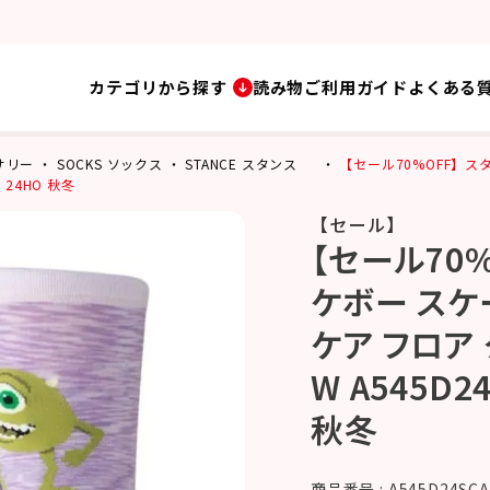
カテゴリから探す
読み物
ご利用ガイド
よくある
セサリー
SOCKS ソックス
STANCE スタンス
【セール70%OFF】スタ
性 24HO 秋冬
【セール】
【セール70%
ケボー スケ
ケア フロア 
W A545D2
秋冬
商品番号
A545D24SCA