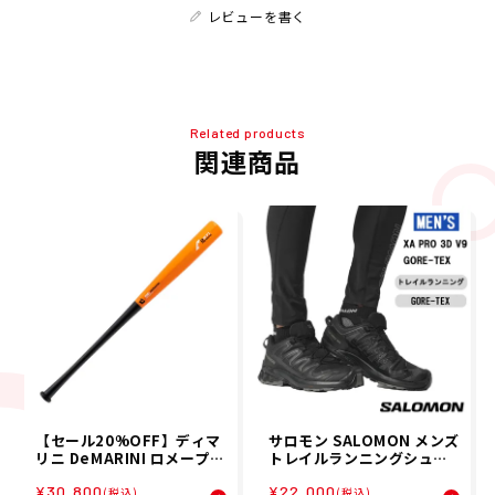
レビューを書く
Related products
関連商品
【セール20%OFF】ディマ
サロモン SALOMON メンズ
リニ DeMARINI ロメープル
トレイルランニングシュー
コンポジット TRNG 野球 ソ
ズ XA PRO 3D V9 GORE-T
¥30,800
¥22,000
フトボール トレーニングバ
EX ゴアテックス 防水 ラン
(税込)
(税込)