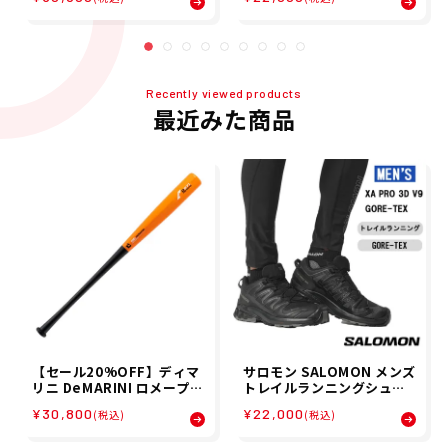
ット WBD2572040
ニング アウトドア L47270
100
Recently viewed products
最近みた商品
【セール20%OFF】ディマ
サロモン SALOMON メンズ
リニ DeMARINI ロメープル
トレイルランニングシュー
コンポジット TRNG 野球 ソ
ズ XA PRO 3D V9 GORE-T
¥30,800
¥22,000
(税込)
(税込)
フトボール トレーニングバ
EX ゴアテックス 防水 ラン
ット WBD2572040
ニング アウトドア L47270