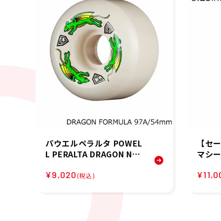
パウエルペラルタ POWEL
【セー
L PERALTA DRAGON NAN
マシーン
ORAT 54×34MM 97A ス
XEL C
¥9,020
¥11,0
ケートボード ウィール 33
ートボ
(税込)
211544