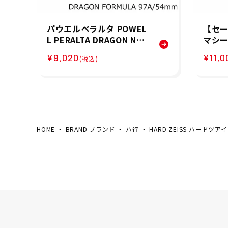
パウエルペラルタ POWEL
【セー
L PERALTA DRAGON NAN
マシーン
ORAT 54×34MM 97A ス
XEL C
¥9,020
¥11,0
(税込)
ケートボード ウィール 33
ートボ
211544
HOME
BRAND ブランド
ハ行
HARD ZEISS ハードツア