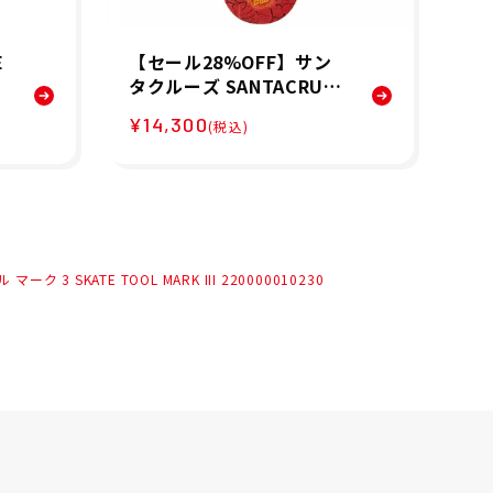
E
【セール28%OFF】サン
イ
タクルーズ SANTACRUZ
P
ン
STRANGER THINGS HEL
ー
¥14,300
¥5
(税込)
リ
LFIRE CLUB 8.25 スケー
デ
N
トボード デッキ 3102165
ッシ
7
11
31
 SKATE TOOL MARK III 220000010230