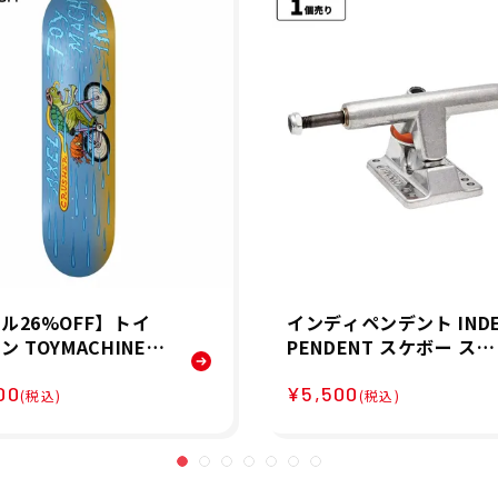
ル26%OFF】トイ
インディペンデント IND
 TOYMACHINE A
PENDENT スケボー スケ
YCLIST 8.25 スケ
ートボード トラック イ
00
¥5,500
ード デッキ D1296
ディ ステージ11 109 ポ
(税込)
(税込)
ッシュド スタンダード I
DY ST11 109 POLISHED
STANDARD 32013701