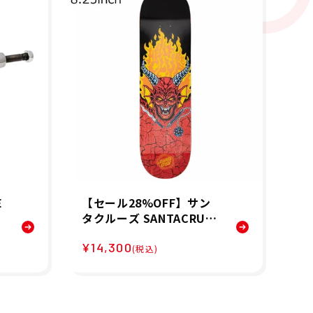
E
【セール28%OFF】サン
イ
タクルーズ SANTACRUZ
P
ン
STRANGER THINGS HEL
ー
¥14,300
¥5
リ
LFIRE CLUB 8.25 スケー
デ
(税込)
N
トボード デッキ 3102165
ッシ
7
11
31