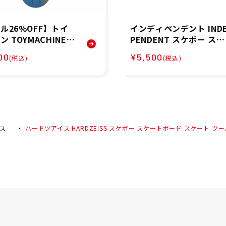
ル26%OFF】トイ
インディペンデント IND
 TOYMACHINE A
PENDENT スケボー スケ
YCLIST 8.25 スケ
ートボード トラック イ
00
¥5,500
(税込)
(税込)
ード デッキ D1296
ディ ステージ11 109 ポ
ッシュド スタンダード I
DY ST11 109 POLISHED
STANDARD 32013701
イス
ハードツアイス HARDZEISS スケボー スケートボード スケート ツール マーク 3