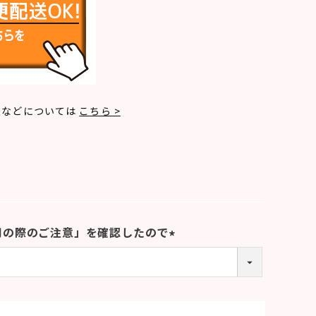
法などについては
こちら >
用の際のご注意」を確認したので
(
必
須
)