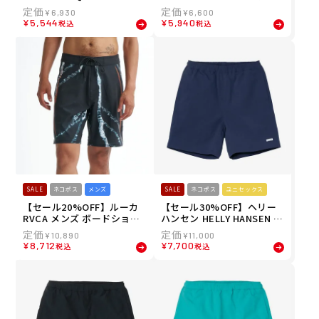
ズ ボードショーツ トランク
ス ショートパンツ ハーフパ
¥
6,930
¥
6,600
ス EVERYDAY HALF JAM 19
ンツ ユーティリティー ショ
¥
5,544
¥
5,940
税込
税込
EQYBS04929 26SP
ートパンツ14774230 26SP
SALE
ネコポス
メンズ
SALE
ネコポス
ユニセックス
【セール20%OFF】ルーカ
【セール30%OFF】ヘリー
RVCA メンズ ボードショー
ハンセン HELLY HANSEN ユ
ツ トランクス RVCA X CLAY
ニセックス バスクミッドシ
¥
10,890
¥
11,000
X TRUNK ボードショーツ B
ョーツ BASK MID SHORTS
¥
8,712
¥
7,700
税込
税込
G041583
ショートパンツ ハーフパン
ツ HOE22625-ON 26SS 春
夏