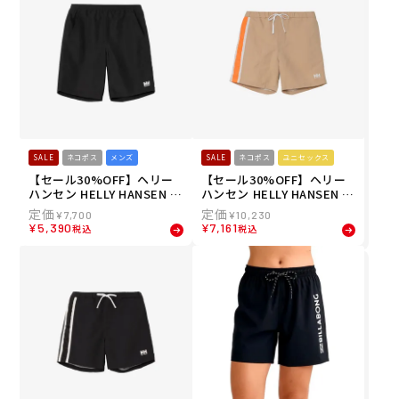
SALE
ネコポス
メンズ
SALE
ネコポス
ユニセックス
【セール30%OFF】ヘリー
【セール30%OFF】ヘリー
ハンセン HELLY HANSEN メ
ハンセン HELLY HANSEN ユ
ンズ ソリッドウォーターシ
ニセックス サイドラインウ
¥
7,700
¥
10,230
ョーツウィズインナー ボー
ォーターショーツ ショート
¥
5,390
¥
7,161
税込
税込
ドショーツ トランクス HH7
パンツ ハーフパンツ HE726
2630-K 26SS 春夏
34-SS 26SS 春夏