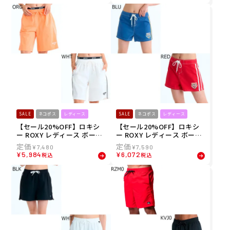
ショーツ TBS261105 26SP
SALE
ネコポス
レディース
SALE
ネコポス
レディース
【セール20%OFF】ロキシ
【セール20%OFF】ロキシ
ー ROXY レディース ボード
ー ROXY レディース ボード
ショーツ トランクス SALTY
ショーツ トランクス ROXY
¥
7,480
¥
7,590
SQUAD SHORTS バックロ
WAVE CLUB SHORTS ショ
¥
5,984
¥
6,072
税込
税込
ゴ ハーフ丈 RBS261021 26S
ート丈 RBS261018 26SP
P