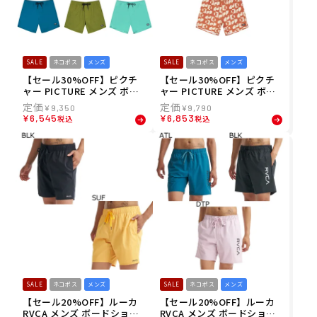
SALE
ネコポス
メンズ
SALE
ネコポス
メンズ
【セール30%OFF】ピクチ
【セール30%OFF】ピクチ
ャー PICTURE メンズ ボー
ャー PICTURE メンズ ボー
ドショーツ トランクス PIAU
ドショーツ トランクス PIAU
¥
9,350
¥
9,790
15 BRDS MBS0076 26SP
15 PRINTED BRDS MBS007
¥
6,545
¥
6,853
税込
税込
5 26SP
SALE
ネコポス
メンズ
SALE
ネコポス
メンズ
【セール20%OFF】ルーカ
【セール20%OFF】ルーカ
RVCA メンズ ボードショー
RVCA メンズ ボードショー