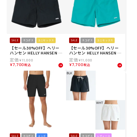
SALE
ネコポス
ユニセックス
SALE
ネコポス
ユニセックス
【セール30%OFF】ヘリー
【セール30%OFF】ヘリー
ハンセン HELLY HANSEN ユ
ハンセン HELLY HANSEN ユ
ニセックス バスクミッドシ
ニセックス バスクミッドシ
¥
11,000
¥
11,000
ョーツ BASK MID SHORTS
ョーツ BASK MID SHORTS
¥
7,700
¥
7,700
税込
税込
ショートパンツ ハーフパン
ショートパンツ ハーフパン
ツ HOE22625-K 26SS 春夏
ツ HOE22625-CM 26SS 春
夏
SALE
ネコポス
メンズ
SALE
ネコポス
レディース