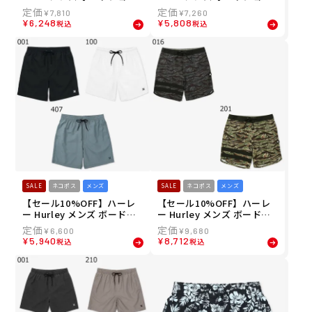
ツ トランクス ELASTIC RV
ツ トランクス ELASTIC BS
¥
7,810
¥
7,260
CA BS BG041503 26SP
BG041501 26SP
¥
6,248
¥
5,808
税込
税込
SALE
ネコポス
メンズ
SALE
ネコポス
メンズ
【セール10%OFF】ハーレ
【セール10%OFF】ハーレ
ー Hurley メンズ ボードシ
ー Hurley メンズ ボードシ
ョーツ トランクス ワンアン
ョーツ トランクス PHANTO
¥
6,600
¥
9,680
ドオンリー ソリッド ボレー
M ブロックパーティ エコ サ
¥
5,940
¥
8,712
税込
税込
18" MBS07916 26SU
イドポケット 18" MBS0011
860 26SU