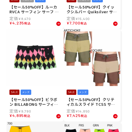
【セール50%OFF】ルーカ
【セール50%OFF】クイッ
RVCA サーフィン サーフ 水
クシルバー Quiksilver サー
着 ボードショーツ トランク
フィン サーフ 水着 ボードシ
¥
8,470
¥
15,400
ス 海パン EASTERN TRUNK
ョーツ トランクス 海パン HI
¥
4,235
¥
7,700
税込
税込
18 BE041504 メンズ 男性 2
GHLINE PRO STRAIGHT V2
4SP 春夏
19 AQYBS03662 メンズ 男
性 24SP 春夏
SALE
メンズ
SALE
メンズ
【セール50%OFF】ビラボ
【セール50%OFF】クリテ
ン BILLABONG サーフィン
ィカルスライド TCSS サー
サーフ 水着 ボードショーツ
フィン サーフ 水着 ボードシ
¥
9,790
¥
14,850
トランクス 海パン SUNDAY
ョーツ トランクス 海パン S
¥
4,895
¥
7,425
税込
税込
S AIRLITE BD011526 メン
URFFIXED-WAIST BOARDS
ズ 男性
HORT BS2363 メンズ 男性