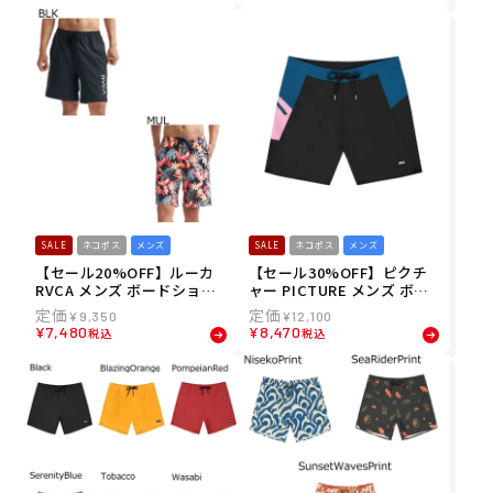
6
SALE
ネコポス
メンズ
SALE
ネコポス
メンズ
【セール20%OFF】ルーカ
【セール30%OFF】ピクチ
RVCA メンズ ボードショー
ャー PICTURE メンズ ボー
ツ トランクス MULTI WS シ
ドショーツ トランクス JOU
¥
9,350
¥
12,100
ョートパンツ BG041603 26
RNY 19 BRDS MBS0080 26
¥
7,480
¥
8,470
税込
税込
SP
SP