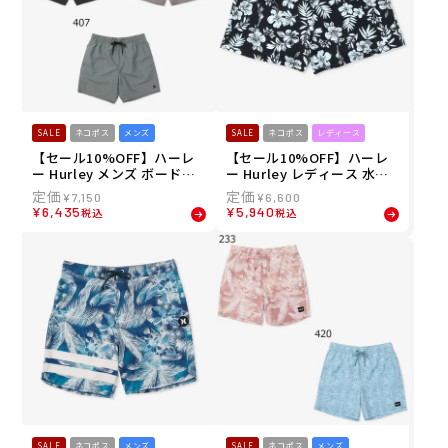
SALE
ネコポス
メンズ
SALE
ネコポス
レディース
【セール10%OFF】ハーレ
【セール10%OFF】ハーレ
ー Hurley メンズ ボードシ
ー Hurley レディース 水着
ョーツ トランクス ワンアン
リブ ポケット ボードショー
¥
7,150
¥
6,600
ドオンリー ヴィンテージ ボ
ツ サーフパンツ WBS24210
¥
6,435
¥
5,940
税込
税込
レー 17" MBS07917 26SU
43 26SU
SALE
ネコポス
メンズ
SALE
ネコポス
メンズ