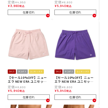
ニア キッズ ボードショーツ
ス ショートパンツ ハーフパ
¥
4,950
¥
6,600
トランクス EVERYDAY VOL
ンツ ユーティリティー ショ
¥
3,960
¥
5,940
税込
税込
LEY YTH 14 ジャムボードシ
ートパンツ 14774238 26SP
ョーツ EQBJV03543 26SP
在庫切れ
在庫切れ
SALE
ネコポス
ユニセックス
SALE
ネコポス
ユニセックス
【セール10%OFF】ニュー
【セール10%OFF】ニュー
エラ NEW ERA ユニセック
エラ NEW ERA ユニセック
ス ショートパンツ ハーフパ
ス ショートパンツ ハーフパ
¥
6,600
¥
6,600
ンツ ユーティリティー ショ
ンツ ユーティリティー ショ
¥
5,940
¥
5,940
税込
税込
ートパンツ 14774229 26SP
ートパンツ 14774227 26SP
在庫切れ
在庫切れ