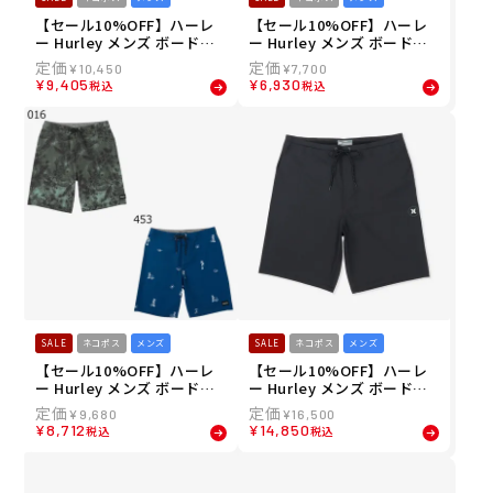
【セール10%OFF】ハーレ
【セール10%OFF】ハーレ
ー Hurley メンズ ボードシ
ー Hurley メンズ ボードシ
ョーツ トランクス PHANTO
ョーツ トランクス キャノン
¥
10,450
¥
7,700
M エコ ブロックパーティ エ
ボール ボレー 17" MBS084
¥
9,405
¥
6,930
税込
税込
ンジニアード 18" MBS0841
05 26SU
2 26SU
SALE
ネコポス
メンズ
SALE
ネコポス
メンズ
【セール10%OFF】ハーレ
【セール10%OFF】ハーレ
ー Hurley メンズ ボードシ
ー Hurley メンズ ボードシ
ョーツ トランクス PHANTO
ョーツ トランクス PHANTO
¥
9,680
¥
16,500
M エコ ウィークエンダー 2
M エコ フューズ 20" MBS0
¥
8,712
¥
14,850
税込
税込
0" MBS08404 26SU
7269 26SU