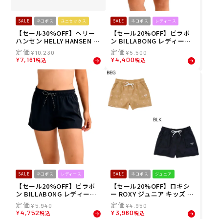
SALE
ネコポス
ユニセックス
SALE
ネコポス
レディース
【セール30%OFF】ヘリー
【セール20%OFF】ビラボ
ハンセン HELLY HANSEN ユ
ン BILLABONG レディース
ニセックス サイドラインウ
ボードショーツ トランクス
¥
10,230
¥
5,500
ォーターショーツ ショート
MIDDLE ロゴ ボードショー
¥
7,161
¥
4,400
税込
税込
パンツ ハーフパンツ HE726
ツ BG013505 26SP
34-K 26SS 春夏
SALE
ネコポス
レディース
SALE
ネコポス
ジュニア
【セール20%OFF】ビラボ
【セール20%OFF】ロキシ
ン BILLABONG レディース
ー ROXY ジュニア キッズ 子
ボードショーツ トランクス
ども 女の子 ボードショーツ
¥
5,940
¥
4,950
SIDE LOGO TAPE SOLID B
トランクス MINI COASTLIN
¥
4,752
¥
3,960
税込
税込
G013503 26SP
E フラワープリントボード