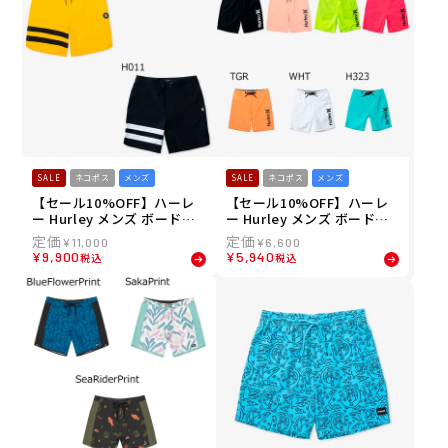
SALE
ネコポス
メンズ
SALE
ネコポス
メンズ
【セール10%OFF】ハーレ
【セール10%OFF】ハーレ
ー Hurley メンズ ボードシ
ー Hurley メンズ ボードシ
ョーツ トランクス PHANTO
ョーツ トランクス ワンアン
¥
11,000
¥
6,600
M+ ブロックパーティ レネ
ドオンリー ソリッド 20" M
¥
9,900
¥
5,940
税込
税込
ゲード 18" MBS0010910 26
BS0011000J 26SU
SU