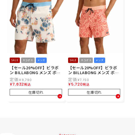
SALE
ネコポス
メンズ
SALE
ネコポス
メンズ
【セール20%OFF】ビラボ
【セール20%OFF】ビラボ
ン BILLABONG メンズ ボー
ン BILLABONG メンズ ボー
ドショーツ トランクス GOO
ドショーツ トランクス GOO
¥
9,790
¥
7,150
D TIMES LO TIDES BG011
D TIMES LAYBACKS BG011
¥
7,832
¥
5,720
税込
税込
516 26SP
518
在庫切れ
在庫切れ