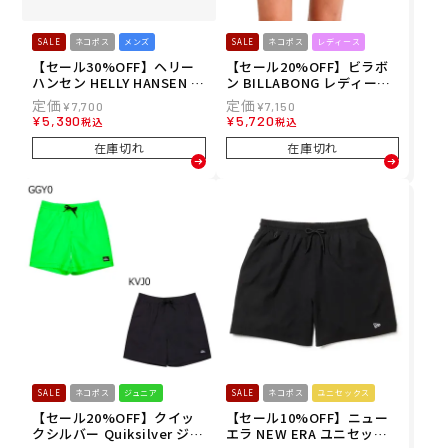
SALE
ネコポス
メンズ
SALE
ネコポス
レディース
【セール30%OFF】ヘリー
【セール20%OFF】ビラボ
ハンセン HELLY HANSEN メ
ン BILLABONG レディース
ンズ ソリッドウォーターシ
ボードショーツ トランクス
¥
7,700
¥
7,150
ョーツウィズインナー ボー
DES TROPIQUES SHORT B
¥
5,390
¥
5,720
税込
税込
ドショーツ トランクス HH7
G013500 26SP
2630-ON 26SS 春夏
在庫切れ
在庫切れ
SALE
ネコポス
ジュニア
SALE
ネコポス
ユニセックス
【セール20%OFF】クイッ
【セール10%OFF】ニュー
クシルバー Quiksilver ジュ
エラ NEW ERA ユニセック