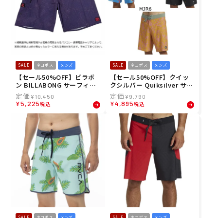
SALE
ネコポス
メンズ
SALE
ネコポス
メンズ
【セール50%OFF】ビラボ
【セール50%OFF】クイッ
ン BILLABONG サーフィン
クシルバー Quiksilver サー
サーフ 水着 ボードショーツ
フィン サーフ 水着 ボードシ
¥
10,450
¥
9,790
トランクス 海パン 【AIR LI
ョーツ トランクス 海パン S
¥
5,225
¥
4,895
税込
税込
TE】 FIFTY50 AIRLITE BE0
URFSILK STRAIGHT LEG 1
11512 メンズ 男性 24SP 春
9 AQYBS03646 メンズ 男性
夏
24SP 春夏
SALE
ネコポス
メンズ
SALE
ネコポス
メンズ