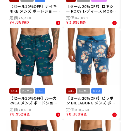
【セール10%OFF】ナイキ
【セール20%OFF】ロキシ
NIKE メンズ ボードショーツ
ー ROXY レディース MORNI
トランクス ヒーロー スタイ
NG CALM ウィメンズ ボー
¥
5,390
¥
4,620
ル 7"ボレーショーツ NESSF
ドショーツ 水着 トランクス
¥
4,851
¥
3,696
税込
税込
559-N001 26SP
海パン RBS255011 26SP
SALE
ネコポス
メンズ
SALE
ネコポス
メンズ
【セール20%OFF】ルーカ
【セール20%OFF】ビラボ
RVCA メンズ ボードショー
ン BILLABONG メンズ ボー
ツ トランクス VA ELASTIC
ドショーツ トランクス GOO
¥
8,690
¥
10,450
SHORT 17 ボードショーツ
D TIMES PRO BG011511
¥
6,952
¥
8,360
税込
税込
BG041590