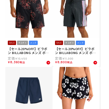
SALE
ネコポス
メンズ
SALE
ネコポス
メンズ
【セール20%OFF】ビラボ
【セール20%OFF】ビラボ
ン BILLABONG メンズ ボー
ン BILLABONG メンズ ボー
ドショーツ トランクス SUN
ドショーツ トランクス DBA
¥
10,450
¥
11,000
DAYS PRO BG011509
H PRO BG011508
¥
8,360
¥
8,800
税込
税込