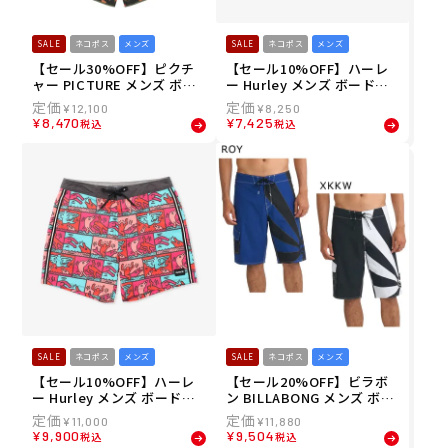
SALE
ネコポス
メンズ
SALE
ネコポス
メンズ
【セール30%OFF】ピクチ
【セール10%OFF】ハーレ
ャー PICTURE メンズ ボー
ー Hurley メンズ ボードシ
ドショーツ トランクス AND
ョーツ トランクス キャノン
¥
12,100
¥
8,250
Y 17 PRINTED BRDS MBS0
ボール ボレー キース・ヘリ
¥
8,470
¥
7,425
税込
税込
074 26SP
ング 17" MBS11885
SALE
ネコポス
メンズ
SALE
ネコポス
メンズ
【セール10%OFF】ハーレ
【セール20%OFF】ビラボ
ー Hurley メンズ ボードシ
ン BILLABONG メンズ ボー
ョーツ トランクス PHANTO
ドショーツ トランクス 【A.I
¥
11,000
¥
11,880
M エコ セッションズ キー
RONS】A.I. RISING SUN PR
¥
9,900
¥
9,504
税込
税込
ス・ヘリング 16" MBS1187
O BG011522 26SP