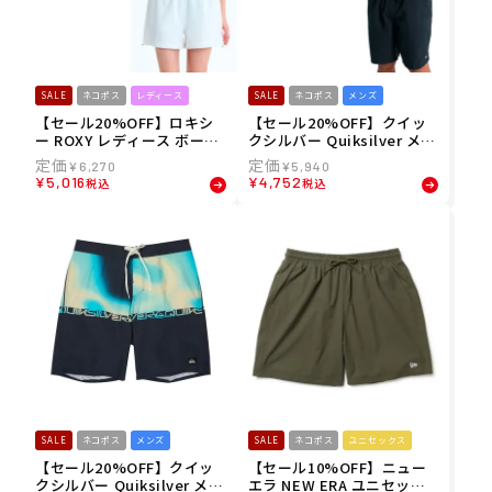
SALE
ネコポス
レディース
SALE
ネコポス
メンズ
【セール20%OFF】ロキシ
【セール20%OFF】クイッ
ー ROXY レディース ボード
クシルバー Quiksilver メン
ショーツ トランクス SEASI
ズ ボードショーツ トランク
¥
6,270
¥
5,940
DE BLUE SHORTS ミディア
ス EVERYDAY SOLID VOLL
¥
5,016
¥
4,752
税込
税込
ム丈 RBS261017 26SP
EY 19 EQYJV04137 26SP
SALE
ネコポス
メンズ
SALE
ネコポス
ユニセックス
【セール20%OFF】クイッ
【セール10%OFF】ニュー
クシルバー Quiksilver メン
エラ NEW ERA ユニセック